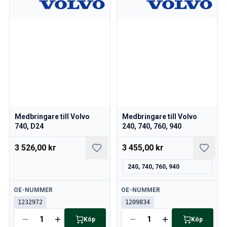
Medbringare till Volvo
Medbringare till Volvo
740, D24
240, 740, 760, 940
3 526,00 kr
3 455,00 kr
240, 740, 760, 940
Tillgänglig
Tillgänglig
OE-NUMMER
OE-NUMMER
1232972
1209834
Köp
Köp