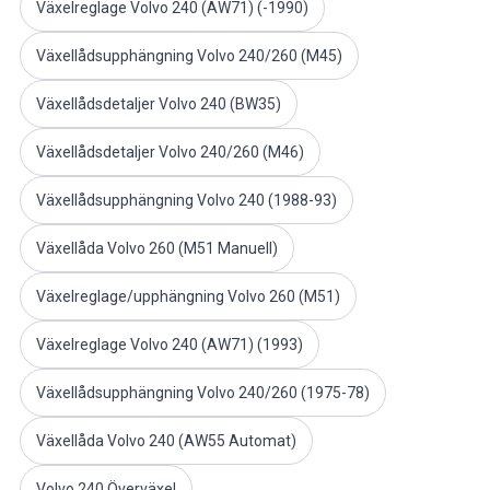
Växelreglage Volvo 240 (AW71) (-1990)
PV/Duett Kraftöverföring/bakaxel
PV/Duett Kylsystem
Växellådsupphängning Volvo 240/260 (M45)
PV/Duett Motordelar
Övrigt PV/Duett
Växellådsdetaljer Volvo 240 (BW35)
PV/Duett Motorreglage
PV/Duett Värme/friskluft
Växellådsdetaljer Volvo 240/260 (M46)
PV/Duett Däck/fälg/navkapslar
Växellådsupphängning Volvo 240 (1988-93)
Volvo Amazon Reservdelar
Volvo Amazon Karosseri
Växellåda Volvo 260 (M51 Manuell)
Volvo Amazon Bromssystem
Volvo Amazon Kylsystem
Växelreglage/upphängning Volvo 260 (M51)
Volvo Amazon Elsystem
Volvo Amazon Motordelar
Växelreglage Volvo 240 (AW71) (1993)
Volvo Amzon Motorreglage
Volvo Amazon Bränsle/avgassystem
Växellådsupphängning Volvo 240/260 (1975-78)
Volvo Amazon Framvagn
Volvo Amazon Inredning
Växellåda Volvo 240 (AW55 Automat)
Volvo Amazon Värme/friskluft
Volvo 240 Överväxel