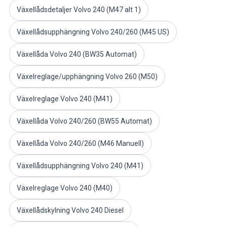
Volvo 740/760/780 Karosseri
Växellådsdetaljer Volvo 240 (M47 alt 1)
Volvo 740/760/780 Inredning
Volvo 740/760/780 Framvagn
Växellådsupphängning Volvo 240/260 (M45 US)
Volvo 850 Reservdelar
Volvo 850 Bromssystem
Växellåda Volvo 240 (BW35 Automat)
Volvo 850 Däck/navkapslar
Volvo 850 Karosseri
Växelreglage/upphängning Volvo 260 (M50)
Volvo 850 Bränsle/avgassystem
Volvo 850 Inredning
Växelreglage Volvo 240 (M41)
Volvo 850 Kraftöverföring
Växellåda Volvo 240/260 (BW55 Automat)
Volvo 850 Kylsystem
Volvo 850 Motordelar
Växellåda Volvo 240/260 (M46 Manuell)
Volvo 850 Elsystem
Volvo 850 Värmeanläggning
Växellådsupphängning Volvo 240 (M41)
Volvo 850 Styrning/fjädring/upphängning
Övrigt Volvo 850
Växelreglage Volvo 240 (M40)
Volvo 940/960 Reservdelar
Bromssystem
Växellådskylning Volvo 240 Diesel
Elsystem