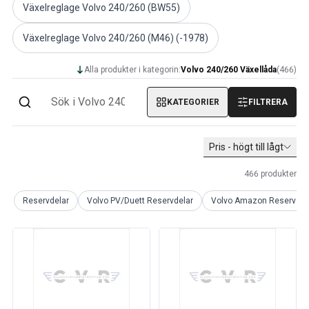
Motor
Växelreglage Volvo 240/260 (BW55)
Bränsle & Avgassystem
Växelreglage Volvo 240/260 (M46) (-1978)
Fälgar & Däck
Kylsystem
Alla produkter i kategorin:
Volvo 240/260 Växellåda
(
466
)
Drivlina/Bakaxel
Motorreglage
KATEGORIER
FILTRERA
Chassi & Styrning
Värmesystem & AC
Tillbehör & Övrigt
Pris - högt till lågt
Kaross
Inredning
466
produkter
Sprangskisser (Förhandsvisning)
Reservdelar
Volvo PV/Duett Reservdelar
Volvo Amazon Reservdel
Volvo PV/Duett Sprangskisser
Volvo Amazon Sprängskisser
Volvo 1800 sprängskisser
Volvo 140 Sprängskisser
Volvo 164 Sprängskisser
Volvo 240 Sprängskisser
Volvo 740, 760 Sprängskisser