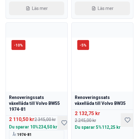
Läs mer
Läs mer
-
10
%
-
5
%
Renoveringssats
Renoveringssats
växellåda till Volvo BW55
växellåda till Volvo BW35
1974-81
2 132,75 kr
2 110,50 kr
2 345,00 kr
2 245,00 kr
Du sparar
10%
234,50 kr
Du sparar
5%
112,25 kr
År
:
1974-81