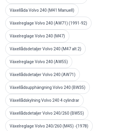
Volvo 140/164 Bromssystem
Volvo 140/164 Kylsystem
Växellåda Volvo 240 (M41 Manuell)
Volvo 140/164 Elsystem
Växelreglage Volvo 240 (AW71) (1991-92)
Volvo 140/164 Motorreglage
Volvo 140/164 Motordelar
Växelreglage Volvo 240 (M47)
Volvo 140/164 Framvagn
Volvo 140/164 Bränsle/avgassystem
Växellådsdetaljer Volvo 240 (M47 alt 2)
Volvo 140/164 Värme/Friskluft
Volvo 140/164 Inredning
Växelreglage Volvo 240 (AW55)
Volvo 140/164 Kraftöverföring/bakaxel
Övrigt Volvo 140/164
Växellådsdetaljer Volvo 240 (AW71)
Volvo 140/164 Däck/Fälg/Navkapslar
Volvo 240/Volvo 260 Reservdelar
Växellådsupphängning Volvo 240 (BW35)
Volvo 240/260 Bromssystem
Växellådskylning Volvo 240 4 cylindrar
Volvo 240/260 Bränsle/avgassystem
Volvo 240/260 Elsystem
Växellådsdetaljer Volvo 240/260 (BW55)
Volvo 240/260 Framvagn
Volvo 240/260 Inredning
Växelreglage Volvo 240/260 (M45) -(1978)
Volvo 240/260 Däck/fälg