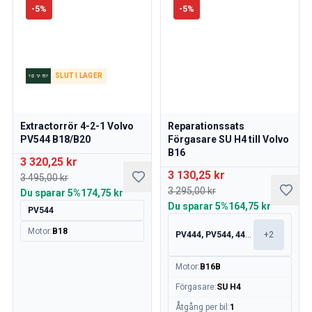
Volvo 140/164 Bromssystem
-
5
%
-
5
%
Volvo 140/164 Kylsystem
Volvo 140/164 Elsystem
Volvo 140/164 Motorreglage
Volvo 140/164 Motordelar
SLUT I LAGER
Volvo 140/164 Framvagn
Volvo 140/164 Bränsle/avgassystem
Volvo 140/164 Värme/Friskluft
Extractorrör 4-2-1 Volvo
Reparationssats
Volvo 140/164 Inredning
PV544 B18/B20
Förgasare SU H4 till Volvo
B16
Volvo 140/164 Kraftöverföring/bakaxel
3 320,25 kr
Övrigt Volvo 140/164
3 130,25 kr
3 495,00 kr
Volvo 140/164 Däck/Fälg/Navkapslar
3 295,00 kr
Du sparar
5%
174,75 kr
Volvo 240/Volvo 260 Reservdelar
Du sparar
5%
164,75 kr
PV544
Volvo 240/260 Bromssystem
Motor
:
B18
PV444, PV544, 445, 210
+
2
Volvo 240/260 Bränsle/avgassystem
Volvo 240/260 Elsystem
Motor
:
B16B
Volvo 240/260 Framvagn
Förgasare
:
SU H4
Volvo 240/260 Inredning
Volvo 240/260 Däck/fälg
Åtgång per bil
:
1