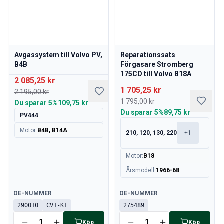
Avgassystem till Volvo PV,
Reparationssats
B4B
Förgasare Stromberg
175CD till Volvo B18A
2 085,25 kr
1 705,25 kr
2 195,00 kr
1 795,00 kr
Du sparar
5%
109,75 kr
Du sparar
5%
89,75 kr
PV444
Motor
:
B4B, B14A
210, 120, 130, 220
+
1
Motor
:
B18
Årsmodell
:
1966-68
Tillgänglig
Tillgänglig
OE-NUMMER
OE-NUMMER
290010
CV1-K1
275489
Köp
Köp