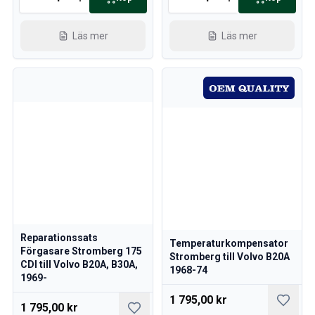
Läs mer
Läs mer
Reparationssats
Temperaturkompensator
Förgasare Stromberg 175
Stromberg till Volvo B20A
CDI till Volvo B20A, B30A,
1968-74
1969-
1 795,00 kr
1 795,00 kr