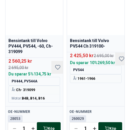
Bensintank till Volvo
Bensintank till Volvo
PV444, PV544, -60, Ch-
PV544 Ch 319100-
319099
2 425,50 kr
2 695,00 kr
2 560,25 kr
Du sparar
10%
269,50 kr
2 695,00 kr
PV544
Du sparar
5%
134,75 kr
År
:
1961-1966
PV444, PV544A
År
:
Ch- 319099
Motor
:
B4B, B14, B16
Tillgänglig
Tillgänglig
OE-NUMMER
OE-NUMMER
28053
260029
Köp
Köp