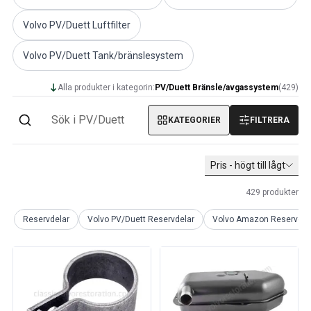
PV/Duett Kraftöverföring/bakaxel
Volvo PV/Duett Luftfilter
PV/Duett Kylsystem
PV/Duett Motordelar
Volvo PV/Duett Tank/bränslesystem
Övrigt PV/Duett
PV/Duett Motorreglage
Alla produkter i kategorin:
PV/Duett Bränsle/avgassystem
(
429
)
PV/Duett Värme/friskluft
PV/Duett Däck/fälg/navkapslar
KATEGORIER
FILTRERA
Volvo Amazon Reservdelar
Volvo Amazon Karosseri
Volvo Amazon Bromssystem
Pris - högt till lågt
Volvo Amazon Kylsystem
429
produkter
Volvo Amazon Elsystem
Volvo Amazon Motordelar
Reservdelar
Volvo PV/Duett Reservdelar
Volvo Amazon Reservdel
Volvo Amzon Motorreglage
Volvo Amazon Bränsle/avgassystem
Volvo Amazon Framvagn
Volvo Amazon Inredning
Volvo Amazon Värme/friskluft