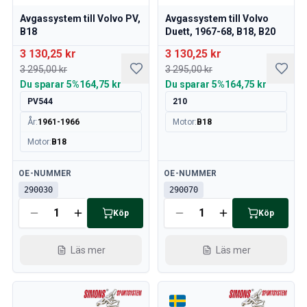
Volvo 740/760/780 Karosseri
Volvo 740/760/780 Inredning
Avgassystem till Volvo PV,
Avgassystem till Volvo
B18
Duett, 1967-68, B18, B20
Volvo 740/760/780 Framvagn
Volvo 850 Reservdelar
3 130,25 kr
3 130,25 kr
Volvo 850 Bromssystem
3 295,00 kr
3 295,00 kr
Volvo 850 Däck/navkapslar
Du sparar
5%
164,75 kr
Du sparar
5%
164,75 kr
Volvo 850 Karosseri
PV544
210
Volvo 850 Bränsle/avgassystem
År
:
1961-1966
Motor
:
B18
Volvo 850 Inredning
Motor
:
B18
Volvo 850 Kraftöverföring
Volvo 850 Kylsystem
Tillgänglig
Tillgänglig
OE-NUMMER
OE-NUMMER
Volvo 850 Motordelar
290030
290070
Volvo 850 Elsystem
Volvo 850 Värmeanläggning
Köp
Köp
Volvo 850 Styrning/fjädring/upphängning
Övrigt Volvo 850
Läs mer
Läs mer
Volvo 940/960 Reservdelar
Bromssystem
Elsystem