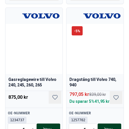
Volvo 740/760/780 Karosseri
Volvo 740/760/780 Inredning
Volvo 740/760/780 Framvagn
Volvo 850 Reservdelar
Volvo 850 Bromssystem
-
5
%
Volvo 850 Däck/navkapslar
Volvo 850 Karosseri
Volvo 850 Bränsle/avgassystem
Volvo 850 Inredning
Volvo 850 Kraftöverföring
Volvo 850 Kylsystem
Volvo 850 Motordelar
Gasreglagewire till Volvo
Dragstång till Volvo 740,
Volvo 850 Elsystem
240, 245, 260, 265
940
Volvo 850 Värmeanläggning
797,05 kr
839,00 kr
Volvo 850 Styrning/fjädring/upphängning
875,00 kr
Du sparar
5%
41,95 kr
Övrigt Volvo 850
Volvo 940/960 Reservdelar
Tillgänglig
Tillgänglig
OE-NUMMER
OE-NUMMER
Bromssystem
1234737
1257702
Elsystem