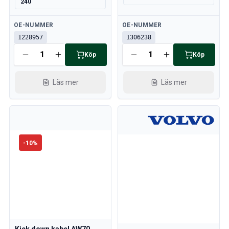
240
Volvo 760 Sprängskisser
Volvo 780 Sprängskisser
Tillgänglig
Tillgänglig
OE-NUMMER
OE-NUMMER
Volvo 940 Sprängskisser
1228957
1306238
Volvo 850 Sprängskisser
Köp
Köp
Nyheter
kampanj
Månadens kampanj
Läs mer
Läs mer
-
10
%