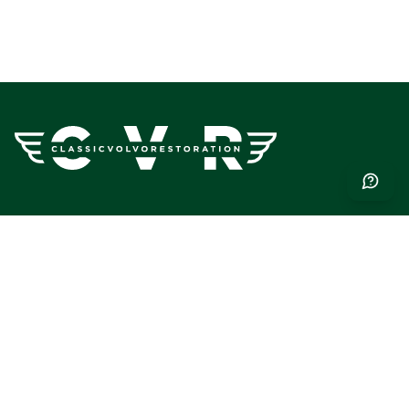
Classic Volvo Restoration – det självklara valet för din klassiska
volvo
Classic Volvo Restoration
c/o LEX Automotive AB
Mastunga 102
523 98 Hökerum
Sverige
Org.nr: 556578-1357