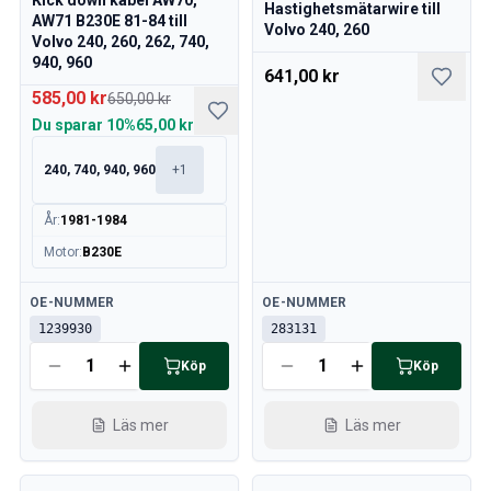
Kick down kabel AW70,
Hastighetsmätarwire till
AW71 B230E 81-84 till
Volvo 240, 260
Volvo 240, 260, 262, 740,
940, 960
641,00 kr
585,00 kr
650,00 kr
Du sparar
10%
65,00 kr
240, 740, 940, 960
+
1
År
:
1981-1984
Motor
:
B230E
Tillgänglig
Tillgänglig
OE-NUMMER
OE-NUMMER
1239930
283131
Köp
Köp
Läs mer
Läs mer