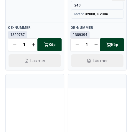
240
Motor
:
B200K, B230K
Tillgänglig
Tillgänglig
OE-NUMMER
OE-NUMMER
1329787
1389394
Köp
Köp
Läs mer
Läs mer