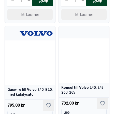
Köp
Köp
Motor
Bränsle & Avgassystem
Fälgar & Däck
Läs mer
Läs mer
Kylsystem
Drivlina/Bakaxel
Motorreglage
Chassi & Styrning
Värmesystem & AC
Tillbehör & Övrigt
Kaross
Inredning
Sprangskisser (Förhandsvisning)
Volvo PV/Duett Sprangskisser
Volvo Amazon Sprängskisser
Volvo 1800 sprängskisser
Konsol till Volvo 240, 245,
Gaswire till Volvo 240, B20,
260, 265
Volvo 140 Sprängskisser
med katalysator
Volvo 164 Sprängskisser
732,00 kr
795,00 kr
Volvo 240 Sprängskisser
Volvo 740, 760 Sprängskisser
200