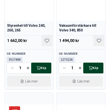
Volvo 140/164 Bromssystem
Volvo 140/164 Kylsystem
Volvo 140/164 Elsystem
Volvo 140/164 Motorreglage
Volvo 140/164 Motordelar
Styrenhet till Volvo 240,
Vakuumförstärkare till
260, 265
Volvo 340, 850
Volvo 140/164 Framvagn
Volvo 140/164 Bränsle/avgassystem
1 662,00 kr
1 494,00 kr
Volvo 140/164 Värme/Friskluft
Volvo 140/164 Inredning
Tillgänglig
Tillgänglig
OE-NUMMER
OE-NUMMER
Volvo 140/164 Kraftöverföring/bakaxel
3517400
1273226
Övrigt Volvo 140/164
Volvo 140/164 Däck/Fälg/Navkapslar
Köp
Köp
Volvo 240/Volvo 260 Reservdelar
Volvo 240/260 Bromssystem
Läs mer
Läs mer
Volvo 240/260 Bränsle/avgassystem
Volvo 240/260 Elsystem
Volvo 240/260 Framvagn
Volvo 240/260 Inredning
Volvo 240/260 Däck/fälg