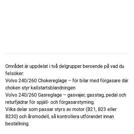
Området är uppdelat i två delgrupper beroende på vad du
felsöker:
Volvo 240/260 Chokereglage
– för bilar med förgasare där
choken styr kallstartsblandningen.
Volvo 240/260 Gasreglage
– gasvajer, gasstag, pedal och
returfjädrar för spjäll- och förgasarstyrning.
Vilka delar som passar styrs av motor (B21, B23 eller
B230) och årsmodell, så kontrollera utförandet innan
beställning.