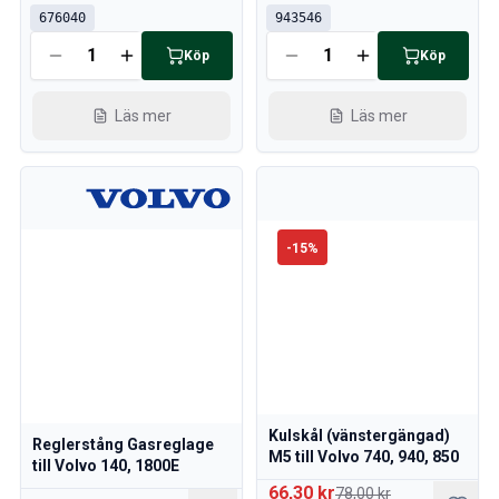
676040
943546
Köp
Köp
Läs mer
Läs mer
-
15
%
Kulskål (vänstergängad)
Reglerstång Gasreglage
M5 till Volvo 740, 940, 850
till Volvo 140, 1800E
66,30 kr
78,00 kr