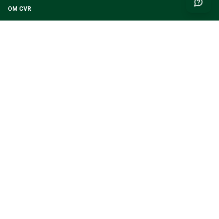
OM CVR
VI SOM JOBBAR PÅ CVR
KUNDTJÄNST
KONTAKTA OSS
BETALNING
FRAKT & LEVERANS
RETURER & ÅNGRAT KÖP
REKLAMATION
MINA FAKTUROR
VILLKOR