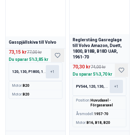
Reglerstång Gasreglage
Gasspjällskiva till Volvo
till Volvo Amazon, Duett,
1800, B18B, B18D UAR,
73,15 kr
77,00 kr
1961-70
Du sparar
5%
3,85 kr
70,30 kr
74,00 kr
120, 130, P1800, 140
+
1
Du sparar
5%
3,70 kr
Motor
:
B20
PV544, 120, 130, 220
+
1
Motor
:
B20
Position
:
Huvudaxel -
Förgasaraxel
Årsmodell
:
1957-70
Motor
:
B16, B18, B20