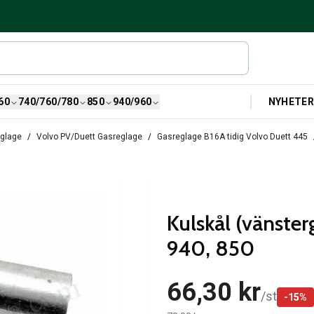
NYHETE
60
740/760/780
850
940/960
eglage
Volvo PV/Duett Gasreglage
Gasreglage B16A tidig Volvo Duett 445
Kulskål (vänster
940, 850
66,30 kr
/
st
-
15
%