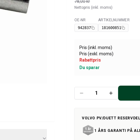
78,00 kr
Nettopris (inkl. moms)
OE-NR
ARTIKELNUMMER
Tillgänglig
942837
181600851
Pris (inkl. moms)
Pris (exkl. moms)
Rabattpris
Du sparar
VOLVO PV/DUETT RESERVDE
1 ÅRS GARANTI PÅ AL