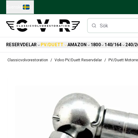
Skip to main content
Svenska
RESERVDELAR
PV/DUETT
AMAZON
1800
140/164
240/2
Reservdelar
Classicvolvorestoration
Volvo PV/Duett Reservdelar
PV/Duett Motorr
Bromsar
Tändsystem
Bränslefilter
Fälgar
Volvo PV/Duett Reservdelar
PV/Duett Bromssystem
PV/Duett Bränsle/avgassystem
PV/Duett Elsystem
PV/Duett Framvagn
PV/Duett Inredning
PV/Duett Karosseri