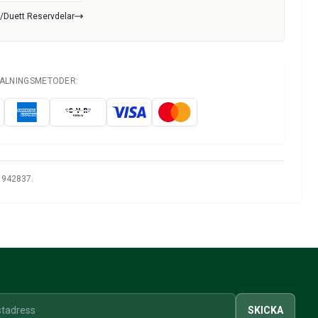
V/Duett Reservdelar
TALNINGSMETODER:
: 942837.
SKICKA