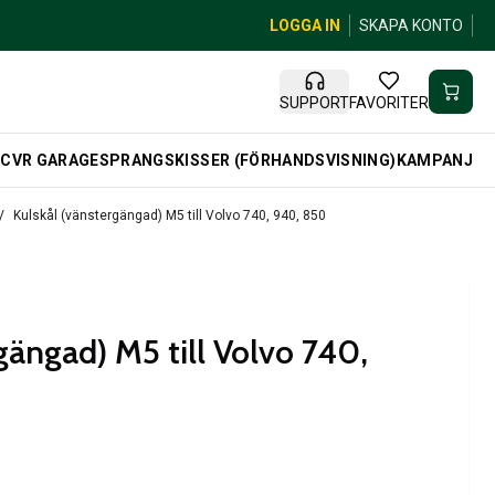
LOGGA IN
SKAPA KONTO
SUPPORT
FAVORITER
R
CVR GARAGE
SPRANGSKISSER (FÖRHANDSVISNING)
KAMPANJ
Kulskål (vänstergängad) M5 till Volvo 740, 940, 850
gängad) M5 till Volvo 740,