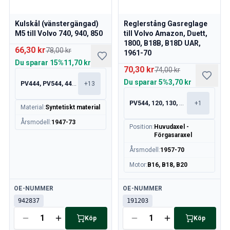
Kulskål (vänstergängad)
Reglerstång Gasreglage
M5 till Volvo 740, 940, 850
till Volvo Amazon, Duett,
1800, B18B, B18D UAR,
66,30 kr
78,00 kr
1961-70
Du sparar
15%
11,70 kr
70,30 kr
74,00 kr
Du sparar
5%
3,70 kr
PV444, PV544, 445, 210
+
13
PV544, 120, 130, 220
+
1
Material
:
Syntetiskt material
Årsmodell
:
1947-73
Position
:
Huvudaxel -
Förgasaraxel
Årsmodell
:
1957-70
Motor
:
B16, B18, B20
Tillgänglig
Tillgänglig
OE-NUMMER
OE-NUMMER
942837
191203
Köp
Köp