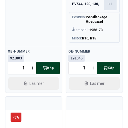
PV544, 120, 130, 220
+
1
Position
:
Pedallänkage -
Huvudaxel
Årsmodell
:
1958-73
Motor
:
B16, B18
Tillgänglig
Tillgänglig
OE-NUMMER
OE-NUMMER
921803
191046
Köp
Köp
Läs mer
Läs mer
-
5
%