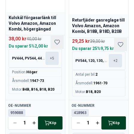
Kulskål förgasarlänk till
Returfjäder gasreglage till
Volvo Amazon, Amazon
Volvo Amazon, Amazon
Kombi, högergängad
Kombi, B18B, B18D, B20B
38,00 kr
40,00 kr
29,25 kr
39,00 kr
Du sparar
5%
2,00 kr
Du sparar
25%
9,75 kr
PV444, PV544, 445, 210
+
5
PV544, 120, 130, 220
+
2
Position
:
Höger
Antal per bil
:
2
Årsmodell
:
1947-73
Årsmodell
:
1961-70
Motor
:
B4B, B16, B18, B20
Motor
:
B18, B20
Tillgänglig
Tillgänglig
OE-NUMMER
OE-NUMMER
959088
418963
Köp
Köp