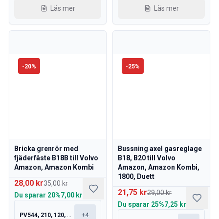
Läs mer
Läs mer
-
20
%
-
25
%
Bricka grenrör med
Bussning axel gasreglage
fjäderfäste B18B till Volvo
B18, B20 till Volvo
Amazon, Amazon Kombi
Amazon, Amazon Kombi,
1800, Duett
28,00 kr
35,00 kr
21,75 kr
29,00 kr
Du sparar
20%
7,00 kr
Du sparar
25%
7,25 kr
PV544, 210, 120, 130
+
4