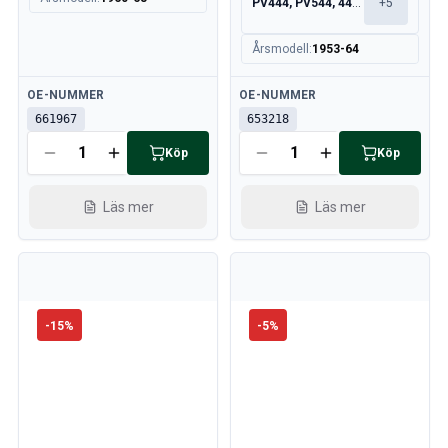
PV444, PV544, 445, 210
+
5
Årsmodell
:
1953-64
Tillgänglig
Tillgänglig
OE-NUMMER
OE-NUMMER
661967
653218
Köp
Köp
Läs mer
Läs mer
-
15
%
-
5
%