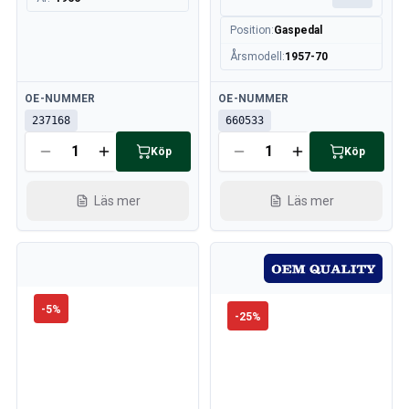
Position
:
Gaspedal
Årsmodell
:
1957-70
Tillgänglig
Tillgänglig
OE-NUMMER
OE-NUMMER
237168
660533
Köp
Köp
Läs mer
Läs mer
-
5
%
-
25
%