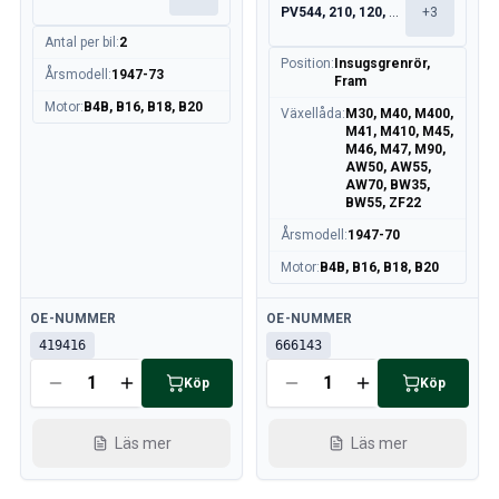
PV544, 210, 120, 130
+
3
Antal per bil
:
2
Position
:
Insugsgrenrör,
Årsmodell
:
1947-73
Fram
Motor
:
B4B, B16, B18, B20
Växellåda
:
M30, M40, M400,
M41, M410, M45,
M46, M47, M90,
AW50, AW55,
AW70, BW35,
BW55, ZF22
Årsmodell
:
1947-70
Motor
:
B4B, B16, B18, B20
Tillgänglig
Tillgänglig
OE-NUMMER
OE-NUMMER
419416
666143
Köp
Köp
Läs mer
Läs mer