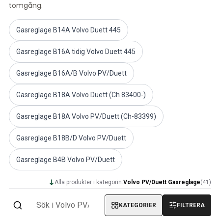
tomgång.
PV/Duett Kraftöverföring/bakaxel
PV/Duett Kylsystem
Gasreglage B14A Volvo Duett 445
PV/Duett Motordelar
Övrigt PV/Duett
Gasreglage B16A tidig Volvo Duett 445
PV/Duett Motorreglage
PV/Duett Värme/friskluft
Gasreglage B16A/B Volvo PV/Duett
PV/Duett Däck/fälg/navkapslar
Volvo Amazon Reservdelar
Gasreglage B18A Volvo Duett (Ch 83400-)
Volvo Amazon Karosseri
Volvo Amazon Bromssystem
Gasreglage B18A Volvo PV/Duett (Ch-83399)
Volvo Amazon Kylsystem
Volvo Amazon Elsystem
Gasreglage B18B/D Volvo PV/Duett
Volvo Amazon Motordelar
Gasreglage B4B Volvo PV/Duett
Volvo Amzon Motorreglage
Volvo Amazon Bränsle/avgassystem
Alla produkter i kategorin:
Volvo PV/Duett Gasreglage
(
41
)
Volvo Amazon Framvagn
Volvo Amazon Inredning
KATEGORIER
FILTRERA
Volvo Amazon Värme/friskluft