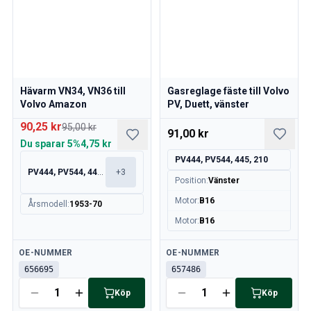
Hävarm VN34, VN36 till
Gasreglage fäste till Volvo
Volvo Amazon
PV, Duett, vänster
90,25 kr
95,00 kr
91,00 kr
Du sparar
5%
4,75 kr
PV444, PV544, 445, 210
PV444, PV544, 445, 210
+
3
Position
:
Vänster
Motor
:
B16
Årsmodell
:
1953-70
Motor
:
B16
Tillgänglig
Tillgänglig
OE-NUMMER
OE-NUMMER
656695
657486
Köp
Köp