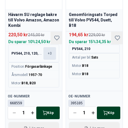
Volvo 760 Sprängskisser
Volvo 780 Sprängskisser
Hävarm SU reglage bakre
Genomföringsats Torped
Volvo 940 Sprängskisser
till Volvo Amazon, Amazon
till Volvo PV544, Duett,
Volvo 850 Sprängskisser
Kombi
B18
Nyheter
220,50 kr
194,65 kr
245,00 kr
229,00 kr
kampanj
Du sparar
10%
24,50 kr
Du sparar
15%
34,35 kr
Månadens kampanj
PV544, 210
PV544, 210, 120, 130
+
3
Antal per bil
:
Sats
Motor
:
B18
Position
:
Förgasarlänkage
Motor
:
B18
Årsmodell
:
1957-70
Motor
:
B18, B20
Tillgänglig
Tillgänglig
OE-NUMMER
OE-NUMMER
668559
395105
Köp
Köp