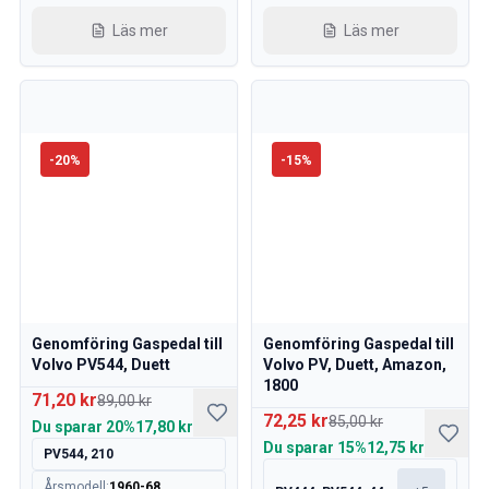
Läs mer
Läs mer
-
20
%
-
15
%
Genomföring Gaspedal till
Genomföring Gaspedal till
Volvo PV544, Duett
Volvo PV, Duett, Amazon,
1800
71,20 kr
89,00 kr
72,25 kr
85,00 kr
Du sparar
20%
17,80 kr
Du sparar
15%
12,75 kr
PV544, 210
Årsmodell
:
1960-68