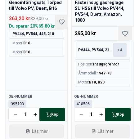
Genomföringsats Torped
Fäste insug gasreglage
Volvo 240/260 Motordelar
till Volvo PV, Duett, B16
SU HS6 till Volvo PV444,
Volvo 240/260 Karosseri
PV544, Duett, Amazon,
263,20 kr
329,00 kr
Volvo 240/260 Värme/friskluft
1800
Du sparar
20%
65,80 kr
Volvo 240/260 Motorreglage
295,00 kr
PV444, PV544, 445, 210
Volvo 240/260 Kylsystem
Volvo 240/260 Kraftöverföring/bakaxel
Motor
:
B16
Övrigt Volvo 240/260
PV444, PV544, 210, 120
+
4
Motor
:
B16
Volvo 740/760/780 Reservdelar
Volvo 740/760/780 Bromssystem
Position
:
Insugsgrenrör
Volvo 700 Bränsle/avgassystem
Årsmodell
:
1947-73
Volvo 740/760/780 Kraftöverföring/bakaxel
Motor
:
B18, B20
Volvo 700 Kylsystem
Övrigt Volvo 740/760/780
Tillgänglig
Tillgänglig
OE-NUMMER
OE-NUMMER
Volvo 740/760/780 Elsystem
395103
418506
Volvo 740/760/780 Motorreglage
Köp
Köp
Volvo 700 Värme-/Friskluftsanläggning
Volvo 700 Däck/fälg/navkapslar
Läs mer
Läs mer
Volvo 700 Motordelar