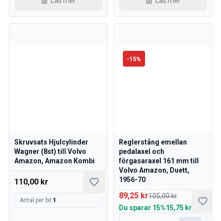
Läs mer
Läs mer
-
15
%
Skruvsats Hjulcylinder
Reglerstång emellan
Wagner (8st) till Volvo
pedalaxel och
Amazon, Amazon Kombi
förgasaraxel 161 mm till
Volvo Amazon, Duett,
1956-70
110,00 kr
89,25 kr
105,00 kr
Antal per bil
:
1
Du sparar
15%
15,75 kr