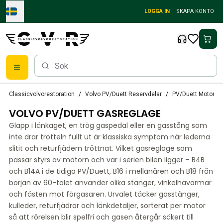
Skip to main content
LOGGA IN
SKAPA KONTO
Reservdelar
Classicvolvorestoration
Volvo PV/Duett Reservdelar
PV/Duett Motorre
Bromsar
VOLVO PV/DUETT GASREGLAGE
Tändsystem
Bränslefilter
Glapp i länkaget, en trög gaspedal eller en gasstång som
Fälgar
inte drar trotteln fullt ut är klassiska symptom när lederna
Volvo PV/Duett Reservdelar
slitit och returfjädern tröttnat. Vilket gasreglage som
passar styrs av motorn och var i serien bilen ligger – B4B
PV/Duett Bromssystem
och B14A i de tidiga PV/Duett, B16 i mellanåren och B18 från
PV/Duett Bränsle/avgassystem
början av 60-talet använder olika stänger, vinkelhävarmar
PV/Duett Elsystem
och fästen mot förgasaren. Urvalet täcker gasstänger,
PV/Duett Framvagn
kulleder, returfjädrar och länkdetaljer, sorterat per motor
PV/Duett Inredning
så att rörelsen blir spelfri och gasen återgår säkert till
PV/Duett Karosseri