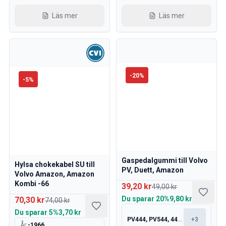
Läs mer
Läs mer
-
20
%
-
5
%
Gaspedalgummi till Volvo
Hylsa chokekabel SU till
PV, Duett, Amazon
Volvo Amazon, Amazon
Kombi -66
39,20 kr
49,00 kr
Du sparar
20%
9,80 kr
70,30 kr
74,00 kr
Du sparar
5%
3,70 kr
PV444, PV544, 445, 210
+
3
År
:
-1966