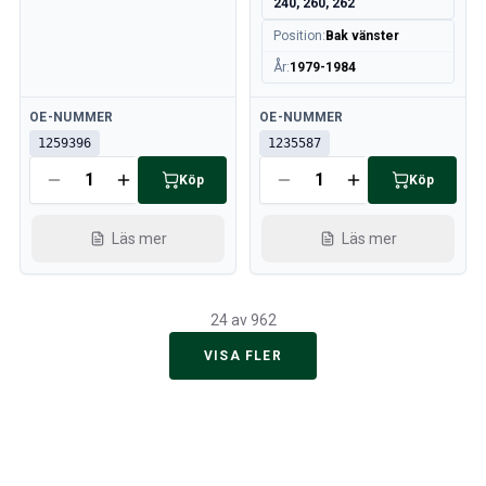
240, 260, 262
Position
:
Bak vänster
År
:
1979-1984
Tillgänglig
Tillgänglig
OE-NUMMER
OE-NUMMER
1259396
1235587
Köp
Köp
Läs mer
Läs mer
24 av 962
VISA FLER