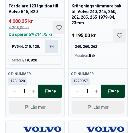
Fördelare 123 Ignition till
Krängningshämmare bak
Volvo B18, B20
till Volvo 240, 245, 260,
262, 265, 265 1979-84,
4 080,25 kr
23mm
4 295,00 kr
Du sparar
5%
214,75 kr
4 195,00 kr
PV544, 210, 120, 130
+
4
240, 260, 262
Position
:
Bak
Motor
:
B18, B20
Tillgänglig
Tillgänglig
OE-NUMMER
OE-NUMMER
123-B20
1229957
Köp
Köp
Läs mer
Läs mer