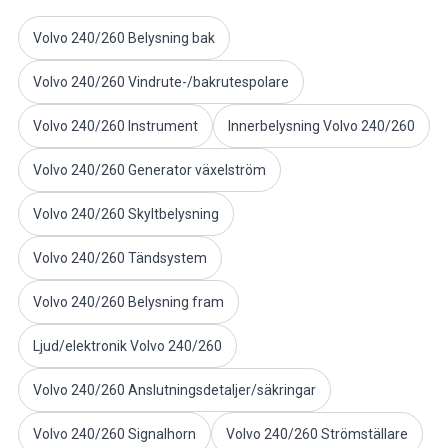
PV/Duett Kraftöverföring/bakaxel
Volvo 240/260 Belysning bak
PV/Duett Kylsystem
PV/Duett Motordelar
Volvo 240/260 Vindrute-/bakrutespolare
Övrigt PV/Duett
PV/Duett Motorreglage
Volvo 240/260 Instrument
Innerbelysning Volvo 240/260
PV/Duett Värme/friskluft
PV/Duett Däck/fälg/navkapslar
Volvo 240/260 Generator växelström
Volvo Amazon Reservdelar
Volvo Amazon Karosseri
Volvo 240/260 Skyltbelysning
Volvo Amazon Bromssystem
Volvo Amazon Kylsystem
Volvo 240/260 Tändsystem
Volvo Amazon Elsystem
Volvo 240/260 Belysning fram
Volvo Amazon Motordelar
Volvo Amzon Motorreglage
Ljud/elektronik Volvo 240/260
Volvo Amazon Bränsle/avgassystem
Volvo Amazon Framvagn
Volvo 240/260 Anslutningsdetaljer/säkringar
Volvo Amazon Inredning
Volvo Amazon Värme/friskluft
Volvo 240/260 Signalhorn
Volvo 240/260 Strömställare