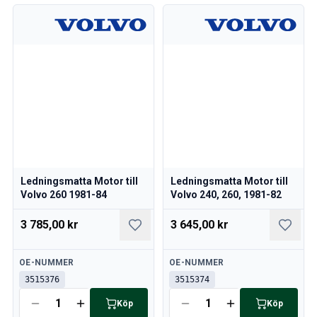
Ledningsmatta Motor till
Ledningsmatta Motor till
Volvo 260 1981-84
Volvo 240, 260, 1981-82
3 785,00 kr
3 645,00 kr
Tillgänglig
Tillgänglig
OE-NUMMER
OE-NUMMER
3515376
3515374
Köp
Köp