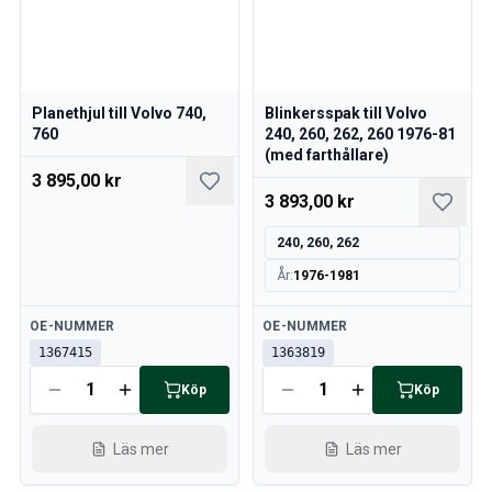
Planethjul till Volvo 740,
Blinkersspak till Volvo
760
240, 260, 262, 260 1976-81
(med farthållare)
3 895,00 kr
3 893,00 kr
240, 260, 262
År
:
1976-1981
Tillgänglig
Tillgänglig
OE-NUMMER
OE-NUMMER
1367415
1363819
Köp
Köp
Läs mer
Läs mer