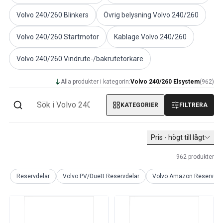
Volvo Amazon Kraftöverföring/bakaxel
Övrigt Volvo Amazon
Volvo 240/260 Blinkers
Övrig belysning Volvo 240/260
Volvo Amazon Däck/Fälg/Navkapslar
Volvo 1800 Reservdelar
Volvo 240/260 Startmotor
Kablage Volvo 240/260
Volvo 1800 Bromssystem
Volvo 240/260 Vindrute-/bakrutetorkare
Volvo 1800 Bränsle/avgassystem
Volvo 1800 Karosseri
Alla produkter i kategorin:
Volvo 240/260 Elsystem
(
962
)
Volvo 1800 Kylsystem
Volvo 1800 Motorreglage
KATEGORIER
FILTRERA
Volvo 1800 Motordelar
Volvo 1800 Elsystem
Volvo 1800 Framvagn
Pris - högt till lågt
Volvo 1800 Kraftöverföring/bakaxel
Volvo 1800 Inredning
962
produkter
Värme/Friskluftsanläggning Volvo 1800 (1961-73)
Reservdelar
Volvo PV/Duett Reservdelar
Volvo Amazon Reservdel
Volvo 1800 Däck/Fälg
Övrigt Volvo 1800
Volvo 140/164 Reservdelar
Volvo 140/164 Karosseri