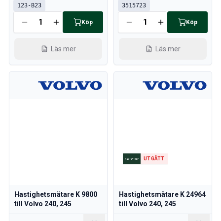
123-B23
3515723
Köp
Köp
Läs mer
Läs mer
UTGÅTT
Hastighetsmätare K 9800
Hastighetsmätare K 24964
till Volvo 240, 245
till Volvo 240, 245