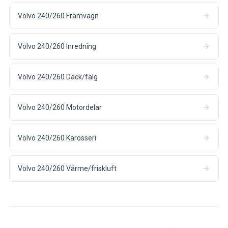
Volvo 240/260 Framvagn
Volvo 240/260 Inredning
Volvo 240/260 Däck/fälg
Volvo 240/260 Motordelar
Volvo 240/260 Karosseri
Volvo 240/260 Värme/friskluft