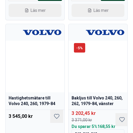
Läs mer
Läs mer
-
5
%
Hastighetsmätare till
Bakljus till Volvo 240, 260,
Volvo 240, 260, 1979-84
262, 1979-84, vänster
3 202,45 kr
3 545,00 kr
3 371,00 kr
Du sparar
5%
168,55 kr