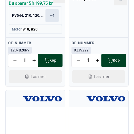
Du sparar
5%
199,75 kr
PV544, 210, 120, 130
+
4
Motor
:
B18, B20
Tillgänglig
Tillgänglig
OE-NUMMER
OE-NUMMER
123-B20NV
9139222
Köp
Köp
Läs mer
Läs mer