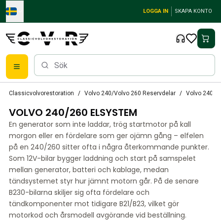
Skip to main content
LOGGA IN
SKAPA KONTO
Reservdelar
Classicvolvorestoration
Volvo 240/Volvo 260 Reservdelar
Volvo 240/2
Bromsar
VOLVO 240/260 ELSYSTEM
Tändsystem
Bränslefilter
En generator som inte laddar, trög startmotor på kall
Fälgar
morgon eller en fördelare som ger ojämn gång – elfelen
Volvo PV/Duett Reservdelar
på en 240/260 sitter ofta i några återkommande punkter.
Som 12V-bilar bygger laddning och start på samspelet
PV/Duett Bromssystem
mellan generator, batteri och kablage, medan
PV/Duett Bränsle/avgassystem
tändsystemet styr hur jämnt motorn går. På de senare
PV/Duett Elsystem
B230-bilarna skiljer sig ofta fördelare och
PV/Duett Framvagn
tändkomponenter mot tidigare B21/B23, vilket gör
PV/Duett Inredning
motorkod och årsmodell avgörande vid beställning.
PV/Duett Karosseri