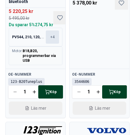
bluetooth
Motor
5 378,00 kr
Bränsle & Avgassystem
5 220,25 kr
Fälgar & Däck
5 495,00 kr
Kylsystem
Du sparar
5%
274,75 kr
Drivlina/Bakaxel
PV544, 210, 120, 130
+
4
Motorreglage
Chassi & Styrning
Motor
:
B18,B20,
Värmesystem & AC
programmerbar via
Tillbehör & Övrigt
USB
Kaross
Tillgänglig
Tillgänglig
Inredning
OE-NUMMER
OE-NUMMER
Sprangskisser (Förhandsvisning)
123-B20Tuneplus
3544606
Volvo PV/Duett Sprangskisser
Köp
Köp
Volvo Amazon Sprängskisser
Volvo 1800 sprängskisser
Läs mer
Läs mer
Volvo 140 Sprängskisser
Volvo 164 Sprängskisser
Volvo 240 Sprängskisser
Volvo 740, 760 Sprängskisser