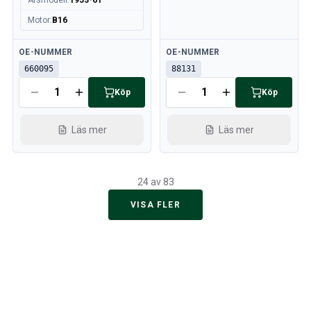
Årsmodell
:
1953-61
Motor
:
B16
Tillgänglig
Tillgänglig
OE-NUMMER
OE-NUMMER
660095
88131
Köp
Köp
Läs mer
Läs mer
24 av 83
VISA FLER