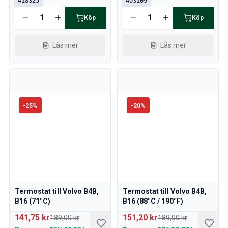
418325
403109
Köp
Köp
Läs mer
Läs mer
-
25
%
-
20
%
Termostat till Volvo B4B,
Termostat till Volvo B4B,
B16 (71°C)
B16 (88°C / 190°F)
141,75 kr
151,20 kr
189,00 kr
189,00 kr