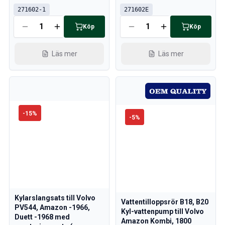
Volvo 760 Sprängskisser
271602-1
271602E
Volvo 780 Sprängskisser
Köp
Köp
Volvo 940 Sprängskisser
Volvo 850 Sprängskisser
Läs mer
Läs mer
Nyheter
kampanj
Månadens kampanj
-
15
%
-
5
%
Kylarslangsats till Volvo
Vattentilloppsrör B18, B20
PV544, Amazon -1966,
Kyl-vattenpump till Volvo
Duett -1968 med
Amazon Kombi, 1800