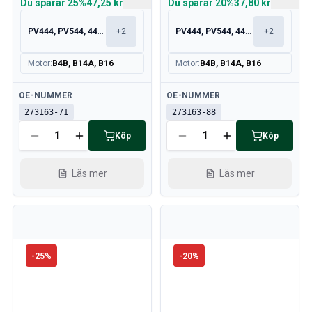
Du sparar
25%
47,25 kr
Du sparar
20%
37,80 kr
PV444, PV544, 445, 210
+
2
PV444, PV544, 445, 210
+
2
Motor
:
B4B, B14A, B16
Motor
:
B4B, B14A, B16
Tillgänglig
Tillgänglig
OE-NUMMER
OE-NUMMER
273163-71
273163-88
Köp
Köp
Läs mer
Läs mer
-
25
%
-
20
%