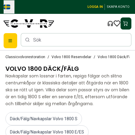
Skip to main content
LOGGA IN
SKAPA KONTO
Reservdelar
Classicvolvorestoration
Volvo 1800 Reservdelar
Volvo 1800 Däck/Fälg
Bromsar
VOLVO 1800 DÄCK/FÄLG
Tändsystem
Bränslefilter
Navkapslar som lossnar i farten, repiga fälgar och slitna
Fälgar
centrumkåpor är klassiska detaljer att åtgärda när en 1800
Volvo PV/Duett Reservdelar
ska se rätt ut igen. Vilka delar som passar styrs av om bilen
är en tidig 1800 S eller en senare E/ES, eftersom utförande
PV/Duett Bromssystem
och tillbehör skiljer sig mellan årgångarna.
PV/Duett Bränsle/avgassystem
PV/Duett Elsystem
PV/Duett Framvagn
Däck/Fälg/Navkapslar Volvo 1800 S
PV/Duett Inredning
Däck/Fälg/Navkapslar Volvo 1800 E/ES
PV/Duett Karosseri