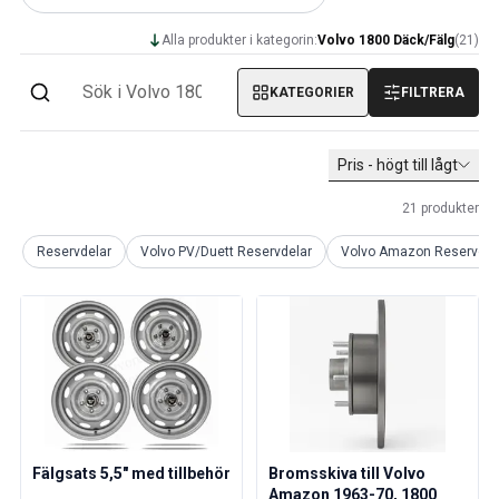
PV/Duett Kraftöverföring/bakaxel
Alla produkter i kategorin:
Volvo 1800 Däck/Fälg
(
21
)
PV/Duett Kylsystem
PV/Duett Motordelar
KATEGORIER
FILTRERA
Övrigt PV/Duett
PV/Duett Motorreglage
PV/Duett Värme/friskluft
Pris - högt till lågt
PV/Duett Däck/fälg/navkapslar
Volvo Amazon Reservdelar
21
produkter
Volvo Amazon Karosseri
Reservdelar
Volvo PV/Duett Reservdelar
Volvo Amazon Reservdel
Volvo Amazon Bromssystem
Volvo Amazon Kylsystem
Volvo Amazon Elsystem
Volvo Amazon Motordelar
Volvo Amzon Motorreglage
Volvo Amazon Bränsle/avgassystem
Volvo Amazon Framvagn
Volvo Amazon Inredning
Volvo Amazon Värme/friskluft
Fälgsats 5,5" med tillbehör
Bromsskiva till Volvo
Amazon 1963-70, 1800