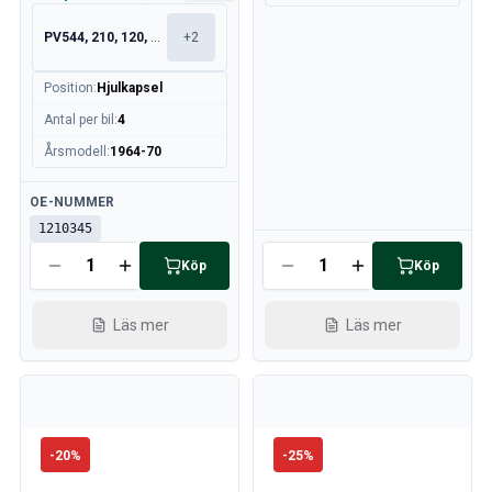
PV544, 210, 120, 130
+
2
Position
:
Hjulkapsel
Antal per bil
:
4
Årsmodell
:
1964-70
Tillgänglig
OE-NUMMER
1210345
Tillgänglig
Köp
Köp
Läs mer
Läs mer
-
20
%
-
25
%