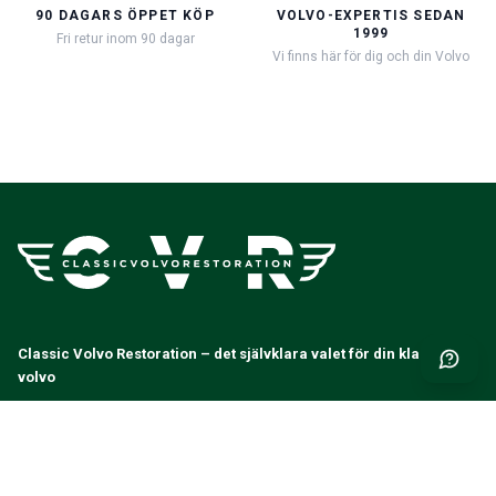
90 DAGARS ÖPPET KÖP
VOLVO-EXPERTIS SEDAN
1999
Fri retur inom 90 dagar
Vi finns här för dig och din Volvo
Classic Volvo Restoration – det självklara valet för din klassiska
volvo
Classic Volvo Restoration
c/o LEX Automotive AB
Mastunga 102