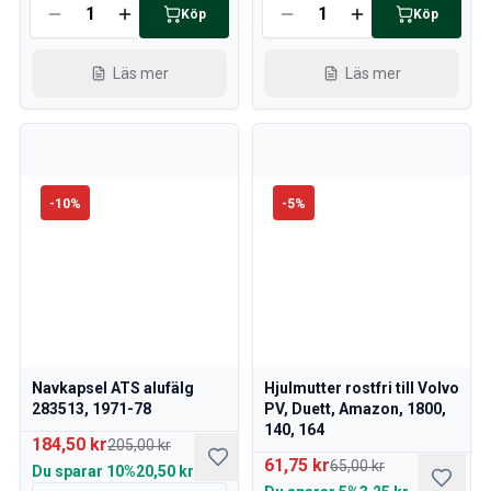
Köp
Köp
Volvo 760 Sprängskisser
Volvo 780 Sprängskisser
Volvo 940 Sprängskisser
Läs mer
Läs mer
Volvo 850 Sprängskisser
Nyheter
kampanj
Månadens kampanj
-
10
%
-
5
%
Navkapsel ATS alufälg
Hjulmutter rostfri till Volvo
283513, 1971-78
PV, Duett, Amazon, 1800,
140, 164
184,50 kr
205,00 kr
61,75 kr
65,00 kr
Du sparar
10%
20,50 kr