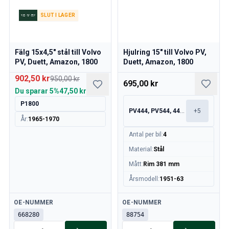
Volvo 140/164 Bromssystem
Volvo 140/164 Kylsystem
SLUT I LAGER
Volvo 140/164 Elsystem
Volvo 140/164 Motorreglage
Fälg 15x4,5" stål till Volvo
Hjulring 15" till Volvo PV,
Volvo 140/164 Motordelar
PV, Duett, Amazon, 1800
Duett, Amazon, 1800
Volvo 140/164 Framvagn
Volvo 140/164 Bränsle/avgassystem
902,50 kr
950,00 kr
695,00 kr
Volvo 140/164 Värme/Friskluft
Du sparar
5%
47,50 kr
Volvo 140/164 Inredning
P1800
PV444, PV544, 445, 210
+
5
Volvo 140/164 Kraftöverföring/bakaxel
År
:
1965-1970
Övrigt Volvo 140/164
Antal per bil
:
4
Volvo 140/164 Däck/Fälg/Navkapslar
Material
:
Stål
Volvo 240/Volvo 260 Reservdelar
Volvo 240/260 Bromssystem
Mått
:
Rim 381 mm
Volvo 240/260 Bränsle/avgassystem
Årsmodell
:
1951-63
Volvo 240/260 Elsystem
Volvo 240/260 Framvagn
Tillgänglig
Tillgänglig
OE-NUMMER
OE-NUMMER
Volvo 240/260 Inredning
668280
88754
Volvo 240/260 Däck/fälg