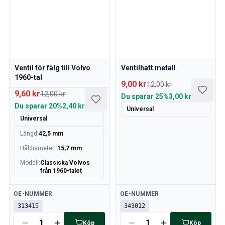
Ventil för fälg till Volvo
Ventilhatt metall
1960-tal
9,00 kr
12,00 kr
9,60 kr
12,00 kr
Du sparar
25%
3,00 kr
Du sparar
20%
2,40 kr
Universal
Universal
Längd
:
42,5 mm
Håldiameter
:
15,7 mm
Modell
:
Classiska Volvos
från 1960-talet
Tillgänglig
Tillgänglig
OE-NUMMER
OE-NUMMER
313415
343012
Köp
Köp