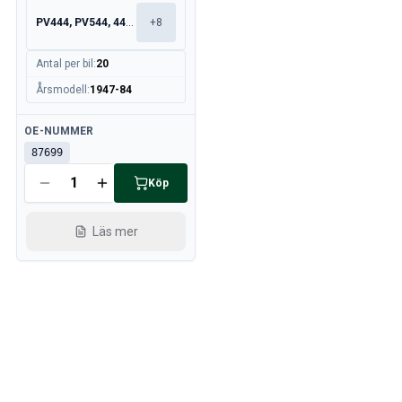
PV444, PV544, 445, 210
+
8
Antal per bil
:
20
Årsmodell
:
1947-84
Tillgänglig
OE-NUMMER
87699
Köp
Läs mer