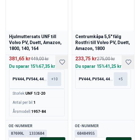
Motor
Bränsle & Avgassystem
Fälgar & Däck
Kylsystem
Drivlina/Bakaxel
Hjulmuttersats UNF till
Centrumkåpa 5,5" fälg
Motorreglage
Volvo PV, Duett, Amazon,
Rostfri till Volvo PV, Duett,
Chassi & Styrning
1800, 140, 164
Amazon, 1800
Värmesystem & AC
381,65 kr
233,75 kr
449,00 kr
275,00 kr
Tillbehör & Övrigt
Du sparar
15%
67,35 kr
Du sparar
15%
41,25 kr
Kaross
Inredning
PV444, PV544, 445, 210
+
10
PV444, PV544, 445, 210
+
5
Sprangskisser (Förhandsvisning)
Volvo PV/Duett Sprangskisser
Storlek
:
UNF 1/2-20
Volvo Amazon Sprängskisser
Antal per bil
:
1
Volvo 1800 sprängskisser
Årsmodell
:
1957-84
Volvo 140 Sprängskisser
Volvo 164 Sprängskisser
Tillgänglig
Tillgänglig
OE-NUMMER
OE-NUMMER
Volvo 240 Sprängskisser
87699L
1333684
684849SS
Volvo 740, 760 Sprängskisser