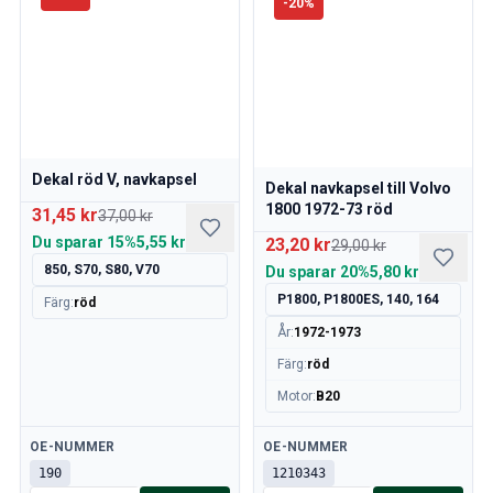
-
20
%
Dekal röd V, navkapsel
Dekal navkapsel till Volvo
1800 1972-73 röd
31,45 kr
37,00 kr
Du sparar
15%
5,55 kr
23,20 kr
29,00 kr
850, S70, S80, V70
Du sparar
20%
5,80 kr
P1800, P1800ES, 140, 164
Färg
:
röd
År
:
1972-1973
Färg
:
röd
Motor
:
B20
Tillgänglig
Tillgänglig
OE-NUMMER
OE-NUMMER
190
1210343