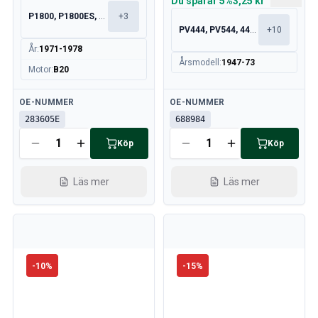
Du sparar
5%
3,25 kr
P1800, P1800ES, 140, 164
+
3
PV444, PV544, 445, 210
+
10
År
:
1971-1978
Årsmodell
:
1947-73
Motor
:
B20
Tillgänglig
Tillgänglig
OE-NUMMER
OE-NUMMER
283605E
688984
Köp
Köp
Läs mer
Läs mer
-
10
%
-
15
%