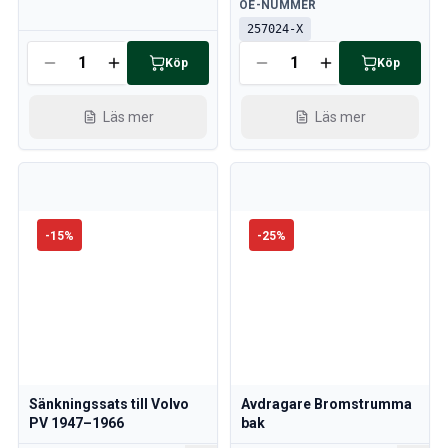
Tillgänglig
OE-NUMMER
Volvo 240/260 Motordelar
257024-X
Volvo 240/260 Karosseri
Tillgänglig
Volvo 240/260 Värme/friskluft
Köp
Köp
Volvo 240/260 Motorreglage
Volvo 240/260 Kylsystem
Läs mer
Läs mer
Volvo 240/260 Kraftöverföring/bakaxel
Övrigt Volvo 240/260
Volvo 740/760/780 Reservdelar
Volvo 740/760/780 Bromssystem
Volvo 700 Bränsle/avgassystem
-
15
%
-
25
%
Volvo 740/760/780 Kraftöverföring/bakaxel
Volvo 700 Kylsystem
Övrigt Volvo 740/760/780
Volvo 740/760/780 Elsystem
Volvo 740/760/780 Motorreglage
Volvo 700 Värme-/Friskluftsanläggning
Volvo 700 Däck/fälg/navkapslar
Sänkningssats till Volvo
Avdragare Bromstrumma
PV 1947–1966
bak
Volvo 700 Motordelar