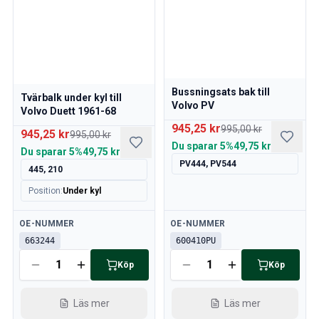
Bussningsats bak till
Tvärbalk under kyl till
Volvo PV
Volvo Duett 1961-68
945,25 kr
995,00 kr
945,25 kr
995,00 kr
Du sparar
5%
49,75 kr
Du sparar
5%
49,75 kr
PV444, PV544
445, 210
Position
:
Under kyl
Tillgänglig
Tillgänglig
OE-NUMMER
OE-NUMMER
663244
600410PU
Köp
Köp
Läs mer
Läs mer