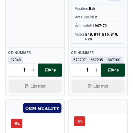
Position
:
Bak
Antal per bil
:
2
Årsmodell
:
1947-70
Motor
:
B4B, B14, B16, B18,
B20
Tillgänglig
Tillgänglig
OE-NUMMER
OE-NUMMER
87048
673797
667235
667100
Köp
Köp
Läs mer
Läs mer
-
5
%
-
5
%