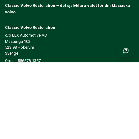
Classic Volvo Restoration – det självklara valet för din klassiska
volvo
Classic Volvo Restoration
c/o LEX Automotive AB
Mastunga 102
523 98 Hökerum
Sverige
Org.nr: 556578-1357
Få nyheter och inspiration först
SKICKA