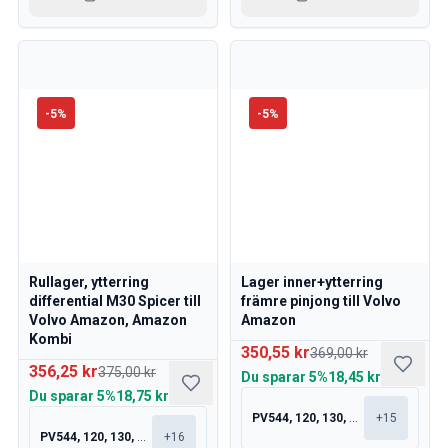
-
5
%
-
5
%
Rullager, ytterring
Lager inner+ytterring
differential M30 Spicer till
främre pinjong till Volvo
Volvo Amazon, Amazon
Amazon
Kombi
350,55 kr
369,00 kr
356,25 kr
375,00 kr
Du sparar
5%
18,45 kr
Du sparar
5%
18,75 kr
PV544, 120, 130, 140
+
15
PV544, 120, 130, P1800
+
16