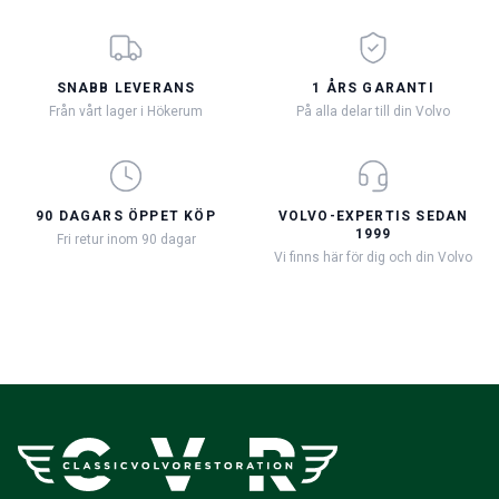
SNABB LEVERANS
1 ÅRS GARANTI
Från vårt lager i Hökerum
På alla delar till din Volvo
90 DAGARS ÖPPET KÖP
VOLVO-EXPERTIS SEDAN
1999
Fri retur inom 90 dagar
Vi finns här för dig och din Volvo