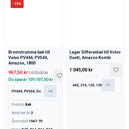
-
10
%
Bromstrumma bak till
Lager Differential till Volvo
Volvo PV444, PV544,
Duett, Amazon Kombi
Amazon, 1800
1 045,00 kr
967,50 kr
1 075,00 kr
Du sparar
10%
107,50 kr
445, 210, 120, 130
+
1
PV444, PV544, Duett 445, 210
+
4
Position
:
Bak
Antal per bil
:
2
Årsmodell
:
1947-70