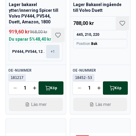
Lager bakaxel
Lager Bakaxel ingående
ytter/innerring Spicer till
till Volvo Duett
Volvo PV444, PV544,
Duett, Amazon, 1800
788,00 kr
919,60 kr
968,00 kr
445, 210, 220
Du sparar
5%
48,40 kr
Position
:
Bak
PV444, PV544, 120, 130
+
1
Tillgänglig
Tillgänglig
OE-NUMMER
OE-NUMMER
181217
18452-53
Köp
Köp
Läs mer
Läs mer