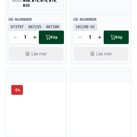
Motor
:
B4B, B14, B16, B18,
B20
Tillgänglig
Tillgänglig
OE-NUMMER
OE-NUMMER
673797
667235
667100
181190-91
Köp
Köp
Läs mer
Läs mer
-
5
%