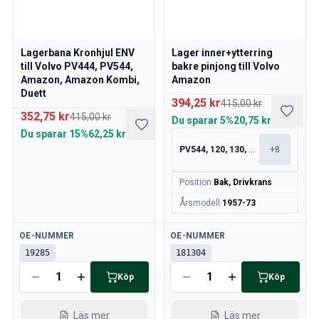
Lagerbana Kronhjul ENV
Lager inner+ytterring
till Volvo PV444, PV544,
bakre pinjong till Volvo
Amazon, Amazon Kombi,
Amazon
Duett
394,25 kr
415,00 kr
352,75 kr
415,00 kr
Du sparar
5%
20,75 kr
Du sparar
15%
62,25 kr
PV544, 120, 130, P1800
+
8
Position
:
Bak, Drivkrans
Årsmodell
:
1957-73
Tillgänglig
Tillgänglig
OE-NUMMER
OE-NUMMER
19285
181304
Köp
Köp
Läs mer
Läs mer