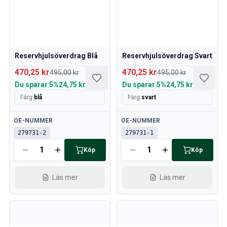
Reservhjulsöverdrag Blå
Reservhjulsöverdrag Svart
470,25 kr
470,25 kr
495,00 kr
495,00 kr
Du sparar
5%
24,75 kr
Du sparar
5%
24,75 kr
Färg
:
blå
Färg
:
svart
Tillgänglig
Tillgänglig
OE-NUMMER
OE-NUMMER
279731-2
279731-1
Köp
Köp
Läs mer
Läs mer