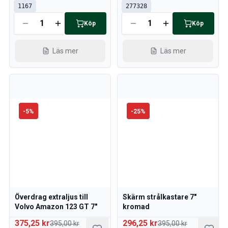
1167
277328
Köp
Köp
Läs mer
Läs mer
-
5
%
-
25
%
Överdrag extraljus till
Skärm strålkastare 7"
Volvo Amazon 123 GT 7"
kromad
375,25 kr
296,25 kr
395,00 kr
395,00 kr