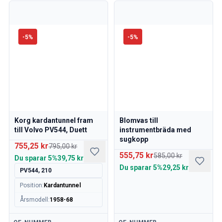
Motor
Bränsle & Avgassystem
Fälgar & Däck
-
5
%
-
5
%
Kylsystem
Drivlina/Bakaxel
Motorreglage
Chassi & Styrning
Värmesystem & AC
Tillbehör & Övrigt
Kaross
Korg kardantunnel fram
Blomvas till
Inredning
till Volvo PV544, Duett
instrumentbräda med
Sprangskisser (Förhandsvisning)
sugkopp
755,25 kr
795,00 kr
Volvo PV/Duett Sprangskisser
555,75 kr
585,00 kr
Du sparar
5%
39,75 kr
Volvo Amazon Sprängskisser
Du sparar
5%
29,25 kr
Volvo 1800 sprängskisser
PV544, 210
Volvo 140 Sprängskisser
Position
:
Kardantunnel
Volvo 164 Sprängskisser
Årsmodell
:
1958-68
Volvo 240 Sprängskisser
Volvo 740, 760 Sprängskisser
Tillgänglig
Tillgänglig