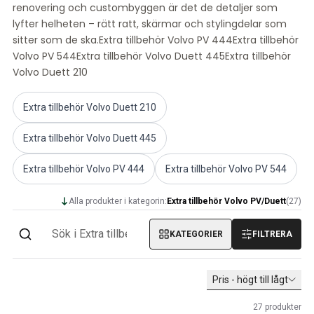
renovering och custombyggen är det de detaljer som
PV/Duett Kraftöverföring/bakaxel
lyfter helheten – rätt ratt, skärmar och stylingdelar som
PV/Duett Kylsystem
sitter som de ska.Extra tillbehör Volvo PV 444Extra tillbehör
PV/Duett Motordelar
Volvo PV 544Extra tillbehör Volvo Duett 445Extra tillbehör
Övrigt PV/Duett
Volvo Duett 210
PV/Duett Motorreglage
PV/Duett Värme/friskluft
Extra tillbehör Volvo Duett 210
PV/Duett Däck/fälg/navkapslar
Volvo Amazon Reservdelar
Extra tillbehör Volvo Duett 445
Volvo Amazon Karosseri
Volvo Amazon Bromssystem
Extra tillbehör Volvo PV 444
Extra tillbehör Volvo PV 544
Volvo Amazon Kylsystem
Volvo Amazon Elsystem
Alla produkter i kategorin:
Extra tillbehör Volvo PV/Duett
(
27
)
Volvo Amazon Motordelar
Volvo Amzon Motorreglage
KATEGORIER
FILTRERA
Volvo Amazon Bränsle/avgassystem
Volvo Amazon Framvagn
Pris - högt till lågt
Volvo Amazon Inredning
Volvo Amazon Värme/friskluft
27
produkter