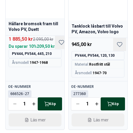
Volvo 740/760/780 Karosseri
Volvo 740/760/780 Inredning
Volvo 740/760/780 Framvagn
Volvo 850 Reservdelar
Hållare bromsok fram till
Tanklock låsbart till Volvo
Volvo 850 Bromssystem
Volvo PV, Duett
PV, Amazon, Volvo logo
Volvo 850 Däck/navkapslar
1 885,50 kr
2 095,00 kr
Volvo 850 Karosseri
945,00 kr
Du sparar
10%
209,50 kr
Volvo 850 Bränsle/avgassystem
PV444, PV544, 445, 210
PV444, PV544, 120, 130
Volvo 850 Inredning
Årsmodell
:
1947-1968
Volvo 850 Kraftöverföring
Material
:
Rostfritt stål
Volvo 850 Kylsystem
Årsmodell
:
1947-70
Volvo 850 Motordelar
Volvo 850 Elsystem
Tillgänglig
Tillgänglig
OE-NUMMER
OE-NUMMER
Volvo 850 Värmeanläggning
666526-27
277360
Volvo 850 Styrning/fjädring/upphängning
Köp
Köp
Övrigt Volvo 850
Volvo 940/960 Reservdelar
Läs mer
Läs mer
Bromssystem
Elsystem