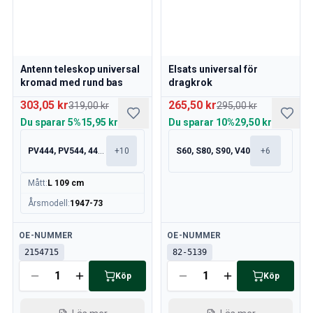
Antenn teleskop universal
Elsats universal för
kromad med rund bas
dragkrok
303,05 kr
265,50 kr
319,00 kr
295,00 kr
Du sparar
5%
15,95 kr
Du sparar
10%
29,50 kr
PV444, PV544, 445, 210
+
10
S60, S80, S90, V40
+
6
Mått
:
L 109 cm
Årsmodell
:
1947-73
Tillgänglig
Tillgänglig
OE-NUMMER
OE-NUMMER
2154715
82-5139
Köp
Köp