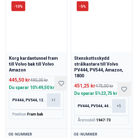
-
10
%
-
5
%
Korg kardantunnel fram
Stenskottsskydd
till Volvo bak till Volvo
strålkastare till Volvo
Amazon
PV444, PV544, Amazon,
1800
445,50 kr
495,00 kr
451,25 kr
475,00 kr
Du sparar
10%
49,50 kr
Du sparar
5%
23,75 kr
PV444, PV544, 120, 130
+
1
PV444, PV544, 445, 210
+
5
Position
:
Fram bak
Årsmodell
:
1947-73
Tillgänglig
Tillgänglig
OE-NUMMER
OE-NUMMER