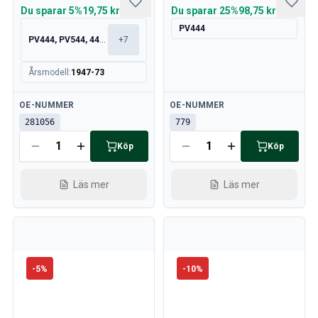
Du sparar
5%
19,75 kr
Du sparar
25%
98,75 kr
PV444
PV444, PV544, 445, 210
+
7
Årsmodell
:
1947-73
Tillgänglig
Tillgänglig
OE-NUMMER
OE-NUMMER
281056
779
Köp
Köp
Läs mer
Läs mer
-
5
%
-
10
%