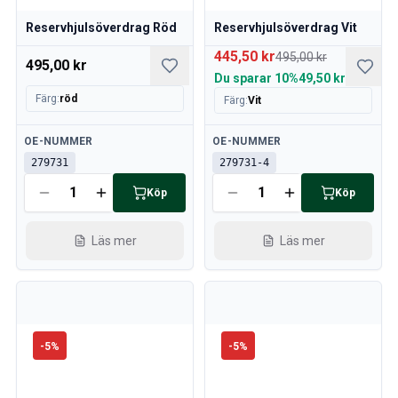
Reservhjulsöverdrag Röd
Reservhjulsöverdrag Vit
445,50 kr
495,00 kr
495,00 kr
Du sparar
10%
49,50 kr
Färg
:
röd
Färg
:
Vit
Tillgänglig
Tillgänglig
OE-NUMMER
OE-NUMMER
279731
279731-4
Köp
Köp
Läs mer
Läs mer
-
5
%
-
5
%