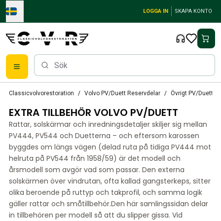
Skip to main content
LOGGA IN
SKAPA KONTO
Reservdelar
Classicvolvorestoration
Volvo PV/Duett Reservdelar
Övrigt PV/Duett
Bromsar
EXTRA TILLBEHÖR VOLVO PV/DUETT
Tändsystem
Bränslefilter
Rattar, solskärmar och inredningsdetaljer skiljer sig mellan
Fälgar
PV444, PV544 och Duetterna – och eftersom karossen
Volvo PV/Duett Reservdelar
byggdes om längs vägen (delad ruta på tidiga PV444 mot
helruta på PV544 från 1958/59) är det modell och
PV/Duett Bromssystem
årsmodell som avgör vad som passar. Den externa
PV/Duett Bränsle/avgassystem
solskärmen över vindrutan, ofta kallad gangsterkeps, sitter
PV/Duett Elsystem
olika beroende på ruttyp och takprofil, och samma logik
PV/Duett Framvagn
gäller rattar och småtillbehör.Den här samlingssidan delar
PV/Duett Inredning
in tillbehören per modell så att du slipper gissa. Vid
PV/Duett Karosseri