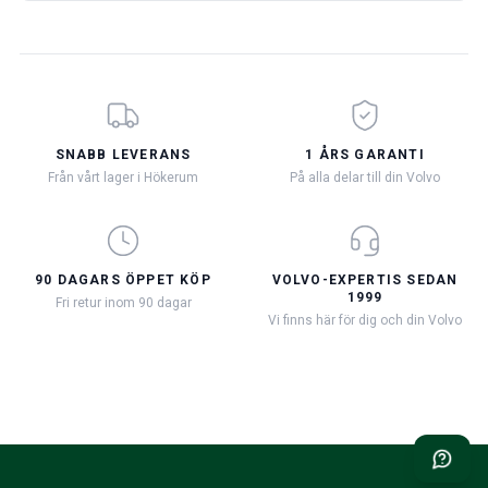
SNABB LEVERANS
1 ÅRS GARANTI
Från vårt lager i Hökerum
På alla delar till din Volvo
90 DAGARS ÖPPET KÖP
VOLVO-EXPERTIS SEDAN
1999
Fri retur inom 90 dagar
Vi finns här för dig och din Volvo