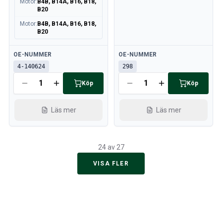
Motor
:
B4B, B14A, B16, B18,
B20
Motor
:
B4B, B14A, B16, B18,
B20
Tillgänglig
Tillgänglig
OE-NUMMER
OE-NUMMER
4-140624
298
Köp
Köp
Läs mer
Läs mer
24 av 27
VISA FLER