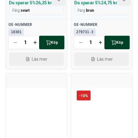
Du sparar
5%
26,25 kr
Du sparar
5%
24,75 kr
Färg
:
svart
Färg
:
brun
Tillgänglig
Tillgänglig
OE-NUMMER
OE-NUMMER
10301
279731-3
Köp
Köp
Läs mer
Läs mer
-
10
%