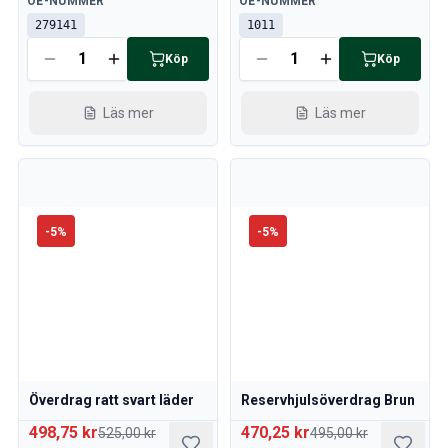
OE-NUMMER
OE-NUMMER
Volvo 760 Sprängskisser
279141
1011
Volvo 780 Sprängskisser
Köp
Köp
Volvo 940 Sprängskisser
Volvo 850 Sprängskisser
Nyheter
Läs mer
Läs mer
kampanj
Månadens kampanj
-
5
%
-
5
%
Överdrag ratt svart läder
Reservhjulsöverdrag Brun
498,75 kr
470,25 kr
525,00 kr
495,00 kr