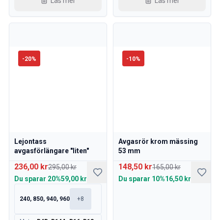
Läs mer
Läs mer
-
20
%
-
10
%
Lejontass
Avgasrör krom mässing
avgasförlängare "liten"
53 mm
236,00 kr
148,50 kr
295,00 kr
165,00 kr
Du sparar
20%
59,00 kr
Du sparar
10%
16,50 kr
240, 850, 940, 960
+
8