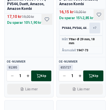
PV544, Duett, Amazon,
Amazon Kombi
Amazon Kombi
16,15 kr
19,00 kr
17,10 kr
19,00 kr
Du sparar
15%
2,85 kr
Du sparar
10%
1,90 kr
PV444, PV544, 445, 210
+
7
Mått
:
Ytter-Ø 29 mm, 18
mm
Årsmodell
:
1947-73
Tillgänglig
Tillgänglig
OE-NUMMER
OE-NUMMER
91395
655727
Köp
Köp
Läs mer
Läs mer