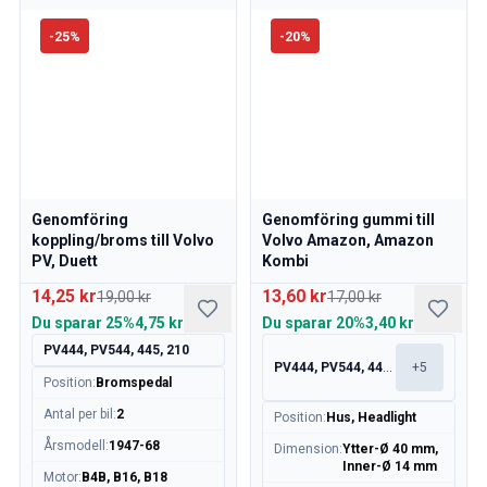
-
25
%
-
20
%
Genomföring
Genomföring gummi till
koppling/broms till Volvo
Volvo Amazon, Amazon
PV, Duett
Kombi
14,25 kr
13,60 kr
19,00 kr
17,00 kr
Du sparar
25%
4,75 kr
Du sparar
20%
3,40 kr
PV444, PV544, 445, 210
PV444, PV544, 445, 210
+
5
Position
:
Bromspedal
Antal per bil
:
2
Position
:
Hus, Headlight
Årsmodell
:
1947-68
Dimension
:
Ytter-Ø 40 mm,
Inner-Ø 14 mm
Motor
:
B4B, B16, B18