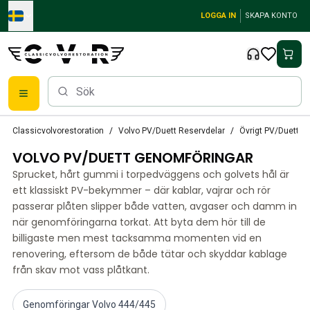
Skip to main content
LOGGA IN
SKAPA KONTO
Reservdelar
Classicvolvorestoration
Volvo PV/Duett Reservdelar
Övrigt PV/Duett
Bromsar
VOLVO PV/DUETT GENOMFÖRINGAR
Tändsystem
Bränslefilter
Sprucket, hårt gummi i torpedväggens och golvets hål är
Fälgar
ett klassiskt PV-bekymmer – där kablar, vajrar och rör
Volvo PV/Duett Reservdelar
passerar plåten slipper både vatten, avgaser och damm in
när genomföringarna torkat. Att byta dem hör till de
PV/Duett Bromssystem
billigaste men mest tacksamma momenten vid en
PV/Duett Bränsle/avgassystem
renovering, eftersom de både tätar och skyddar kablage
PV/Duett Elsystem
från skav mot vass plåtkant.
PV/Duett Framvagn
PV/Duett Inredning
PV/Duett Karosseri
Genomföringar Volvo 444/445