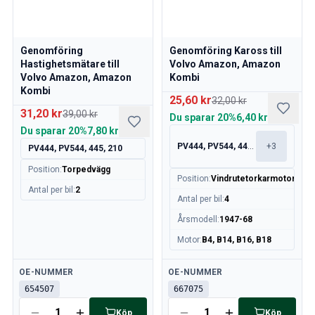
Motor
Bränsle & Avgassystem
Fälgar & Däck
Genomföring
Genomföring Kaross till
Kylsystem
Hastighetsmätare till
Volvo Amazon, Amazon
Drivlina/Bakaxel
Volvo Amazon, Amazon
Kombi
Motorreglage
Kombi
25,60 kr
32,00 kr
Chassi & Styrning
31,20 kr
39,00 kr
Du sparar
20%
6,40 kr
Värmesystem & AC
Du sparar
20%
7,80 kr
Tillbehör & Övrigt
PV444, PV544, 445, 210
+
3
PV444, PV544, 445, 210
Kaross
Position
:
Torpedvägg
Inredning
Position
:
Vindrutetorkarmotor
Antal per bil
:
2
Sprangskisser (Förhandsvisning)
Antal per bil
:
4
Volvo PV/Duett Sprangskisser
Årsmodell
:
1947-68
Volvo Amazon Sprängskisser
Motor
:
B4, B14, B16, B18
Volvo 1800 sprängskisser
Volvo 140 Sprängskisser
Tillgänglig
Tillgänglig
OE-NUMMER
OE-NUMMER
Volvo 164 Sprängskisser
654507
667075
Volvo 240 Sprängskisser
Volvo 740, 760 Sprängskisser
Köp
Köp