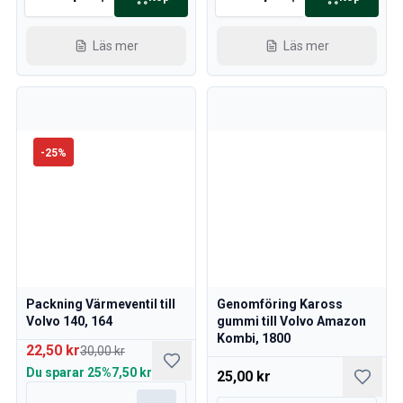
Volvo 760 Sprängskisser
Volvo 780 Sprängskisser
Läs mer
Läs mer
Volvo 940 Sprängskisser
Volvo 850 Sprängskisser
Nyheter
kampanj
Månadens kampanj
-
25
%
Packning Värmeventil till
Genomföring Kaross
Volvo 140, 164
gummi till Volvo Amazon
Kombi, 1800
22,50 kr
30,00 kr
Du sparar
25%
7,50 kr
25,00 kr