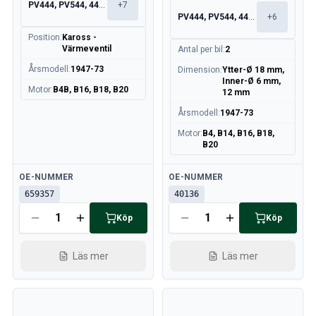
PV444, PV544, 445, 210
+
7
PV444, PV544, 445, 210
+
6
Position
:
Kaross -
Värmeventil
Antal per bil
:
2
Årsmodell
:
1947-73
Dimension
:
Ytter-Ø 18 mm,
Inner-Ø 6 mm,
Motor
:
B4B, B16, B18, B20
12 mm
Årsmodell
:
1947-73
Motor
:
B4, B14, B16, B18,
B20
Tillgänglig
Tillgänglig
OE-NUMMER
OE-NUMMER
659357
40136
Köp
Köp
Läs mer
Läs mer