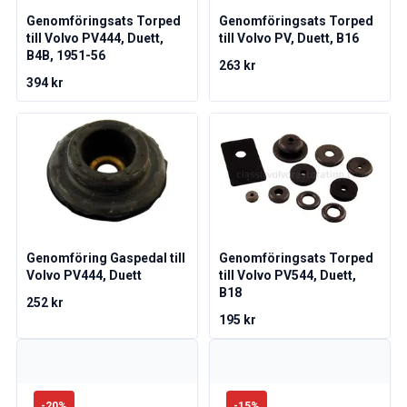
Volvo Amazon Kraftöverföring/bakaxel
Genomföringsats Torped
Genomföringsats Torped
Övrigt Volvo Amazon
till Volvo PV444, Duett,
till Volvo PV, Duett, B16
Volvo Amazon Däck/Fälg/Navkapslar
B4B, 1951-56
Volvo 1800 Reservdelar
263 kr
394 kr
Volvo 1800 Bromssystem
Volvo 1800 Bränsle/avgassystem
Volvo 1800 Karosseri
Volvo 1800 Kylsystem
Volvo 1800 Motorreglage
Volvo 1800 Motordelar
Volvo 1800 Elsystem
Volvo 1800 Framvagn
Genomföring Gaspedal till
Genomföringsats Torped
Volvo 1800 Kraftöverföring/bakaxel
Volvo PV444, Duett
till Volvo PV544, Duett,
Volvo 1800 Inredning
B18
252 kr
Värme/Friskluftsanläggning Volvo 1800 (1961-73)
195 kr
Volvo 1800 Däck/Fälg
Övrigt Volvo 1800
Volvo 140/164 Reservdelar
Volvo 140/164 Karosseri
-
20
%
-
15
%