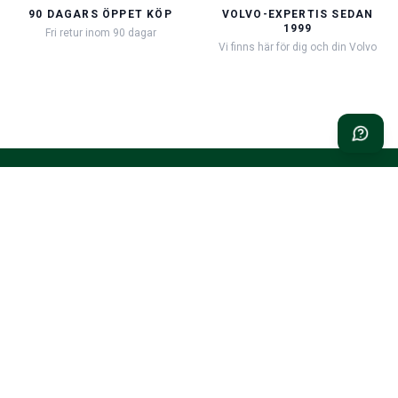
90 DAGARS ÖPPET KÖP
VOLVO-EXPERTIS SEDAN
1999
Fri retur inom 90 dagar
Vi finns här för dig och din Volvo
Classic Volvo Restoration – det självklara valet för din klassiska
volvo
Classic Volvo Restoration
c/o LEX Automotive AB
Mastunga 102