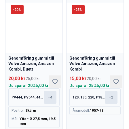
-
20
%
-
25
%
Genomföring gummi till
Genomföring gummi till
Volvo Amazon, Amazon
Volvo Amazon, Amazon
Kombi, Duett
Kombi
20,00 kr
15,00 kr
25,00 kr
20,00 kr
Du sparar
20%
5,00 kr
Du sparar
25%
5,00 kr
PV444, PV544, 445, 210
+
4
120, 130, 220, P1800
+
2
Position
:
Skärm
Årsmodell
:
1957-73
Mått
:
Ytter-Ø 27,5 mm, 19,5
mm