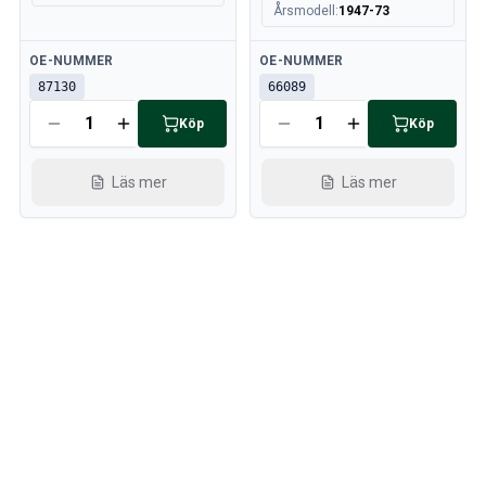
Årsmodell
:
1947-73
Tillgänglig
Tillgänglig
OE-NUMMER
OE-NUMMER
87130
66089
Köp
Köp
Läs mer
Läs mer