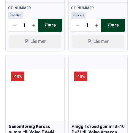
Tillgänglig
Tillgänglig
OE-NUMMER
OE-NUMMER
89047
88273
Köp
Köp
Läs mer
Läs mer
-
10
%
-
15
%
Genomföring Kaross
Plugg Torped gummi d=10
gummi till Volvo PV444,
D=21 till Volvo Amazon,