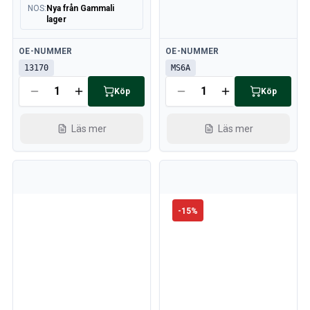
Volvo 740/760/780 Karosseri
NOS
:
Nya från Gammali
Volvo 740/760/780 Inredning
lager
Volvo 740/760/780 Framvagn
Volvo 850 Reservdelar
Tillgänglig
Tillgänglig
OE-NUMMER
OE-NUMMER
Volvo 850 Bromssystem
13170
MS6A
Volvo 850 Däck/navkapslar
Köp
Köp
Volvo 850 Karosseri
Volvo 850 Bränsle/avgassystem
Läs mer
Läs mer
Volvo 850 Inredning
Volvo 850 Kraftöverföring
Volvo 850 Kylsystem
Volvo 850 Motordelar
Volvo 850 Elsystem
-
15
%
Volvo 850 Värmeanläggning
Volvo 850 Styrning/fjädring/upphängning
Övrigt Volvo 850
Volvo 940/960 Reservdelar
Bromssystem
Elsystem