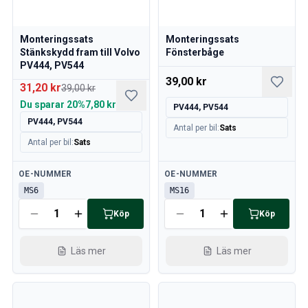
Monteringssats
Monteringssats
Stänkskydd fram till Volvo
Fönsterbåge
PV444, PV544
39,00 kr
31,20 kr
39,00 kr
Du sparar
20%
7,80 kr
PV444, PV544
PV444, PV544
Antal per bil
:
Sats
Antal per bil
:
Sats
Tillgänglig
Tillgänglig
OE-NUMMER
OE-NUMMER
MS6
MS16
Köp
Köp
Läs mer
Läs mer