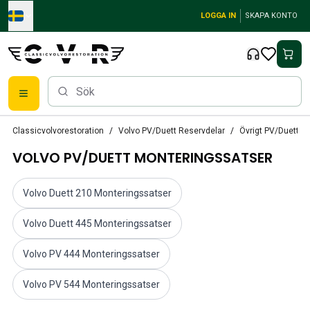
Skip to main content
LOGGA IN
SKAPA KONTO
Reservdelar
Classicvolvorestoration
Volvo PV/Duett Reservdelar
Övrigt PV/Duett
Bromsar
VOLVO PV/DUETT MONTERINGSSATSER
Tändsystem
Bränslefilter
Fälgar
Volvo Duett 210 Monteringssatser
Volvo PV/Duett Reservdelar
PV/Duett Bromssystem
Volvo Duett 445 Monteringssatser
PV/Duett Bränsle/avgassystem
Volvo PV 444 Monteringssatser
PV/Duett Elsystem
PV/Duett Framvagn
Volvo PV 544 Monteringssatser
PV/Duett Inredning
PV/Duett Karosseri