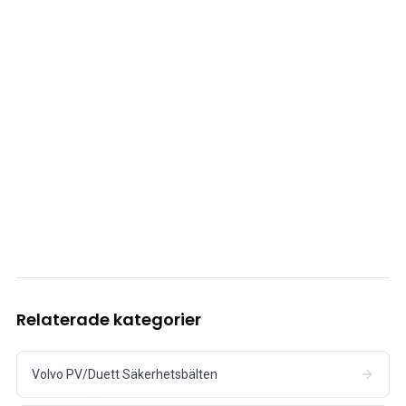
Relaterade kategorier
Volvo PV/Duett Säkerhetsbälten