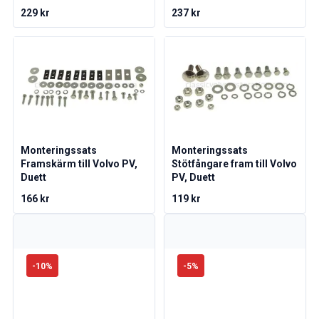
Volvo Amazon Kraftöverföring/bakaxel
229 kr
237 kr
Övrigt Volvo Amazon
Volvo Amazon Däck/Fälg/Navkapslar
Volvo 1800 Reservdelar
Volvo 1800 Bromssystem
Volvo 1800 Bränsle/avgassystem
Volvo 1800 Karosseri
Volvo 1800 Kylsystem
Volvo 1800 Motorreglage
Monteringssats
Monteringssats
Volvo 1800 Motordelar
Framskärm till Volvo PV,
Stötfångare fram till Volvo
Volvo 1800 Elsystem
Duett
PV, Duett
Volvo 1800 Framvagn
166 kr
119 kr
Volvo 1800 Kraftöverföring/bakaxel
Volvo 1800 Inredning
Värme/Friskluftsanläggning Volvo 1800 (1961-73)
Volvo 1800 Däck/Fälg
-
10
%
-
5
%
Övrigt Volvo 1800
Volvo 140/164 Reservdelar
Volvo 140/164 Karosseri