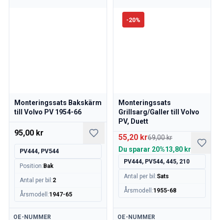
Volvo 760 Sprängskisser
Volvo 780 Sprängskisser
-
20
%
Volvo 940 Sprängskisser
Volvo 850 Sprängskisser
Nyheter
kampanj
Månadens kampanj
Monteringssats Bakskärm
Monteringssats
till Volvo PV 1954-66
Grillsarg/Galler till Volvo
PV, Duett
95,00 kr
55,20 kr
69,00 kr
Du sparar
20%
13,80 kr
PV444, PV544
PV444, PV544, 445, 210
Position
:
Bak
Antal per bil
:
Sats
Antal per bil
:
2
Årsmodell
:
1955-68
Årsmodell
:
1947-65
Tillgänglig
Tillgänglig
OE-NUMMER
OE-NUMMER