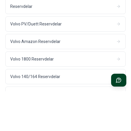
Volvo 760 Sprängskisser
Reservdelar
Volvo 780 Sprängskisser
Volvo 940 Sprängskisser
Volvo PV/Duett Reservdelar
Volvo 850 Sprängskisser
Nyheter
kampanj
Volvo Amazon Reservdelar
Månadens kampanj
Volvo 1800 Reservdelar
Volvo 140/164 Reservdelar
Volvo 240/Volvo 260 Reservdelar
Volvo 740/760/780 Reservdelar
Volvo 850 Reservdelar