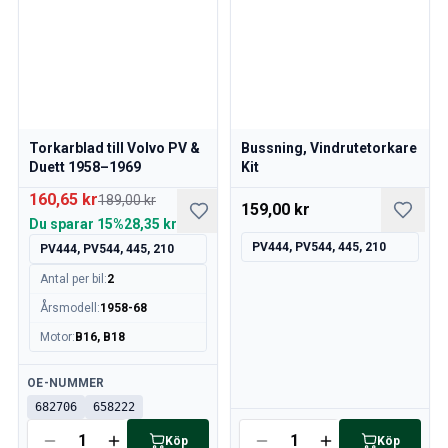
Volvo 140/164 Bromssystem
Volvo 140/164 Kylsystem
Volvo 140/164 Elsystem
Volvo 140/164 Motorreglage
Volvo 140/164 Motordelar
Volvo 140/164 Framvagn
Torkarblad till Volvo PV &
Bussning, Vindrutetorkare
Volvo 140/164 Bränsle/avgassystem
Duett 1958–1969
Kit
Volvo 140/164 Värme/Friskluft
160,65 kr
Volvo 140/164 Inredning
189,00 kr
159,00 kr
Volvo 140/164 Kraftöverföring/bakaxel
Du sparar
15%
28,35 kr
Övrigt Volvo 140/164
PV444, PV544, 445, 210
PV444, PV544, 445, 210
Volvo 140/164 Däck/Fälg/Navkapslar
Antal per bil
:
2
Volvo 240/Volvo 260 Reservdelar
Årsmodell
:
1958-68
Volvo 240/260 Bromssystem
Motor
:
B16, B18
Volvo 240/260 Bränsle/avgassystem
Volvo 240/260 Elsystem
Tillgänglig
OE-NUMMER
Volvo 240/260 Framvagn
682706
658222
Volvo 240/260 Inredning
Tillgänglig
Volvo 240/260 Däck/fälg
Köp
Köp