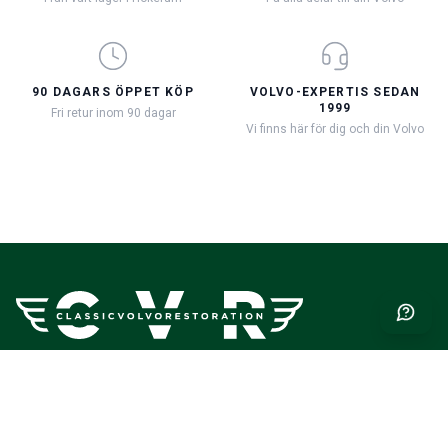
90 DAGARS ÖPPET KÖP
VOLVO-EXPERTIS SEDAN
1999
Fri retur inom 90 dagar
Vi finns här för dig och din Volvo
Classic Volvo Restoration – det självklara valet för din klassiska
volvo