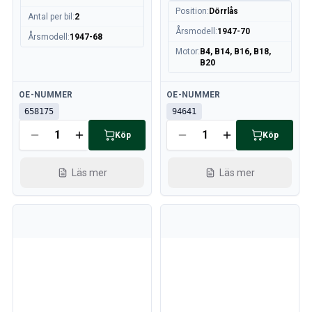
Position
:
Dörrlås
Antal per bil
:
2
Årsmodell
:
1947-70
Årsmodell
:
1947-68
Motor
:
B4, B14, B16, B18,
B20
Tillgänglig
Tillgänglig
OE-NUMMER
OE-NUMMER
658175
94641
Köp
Köp
Läs mer
Läs mer