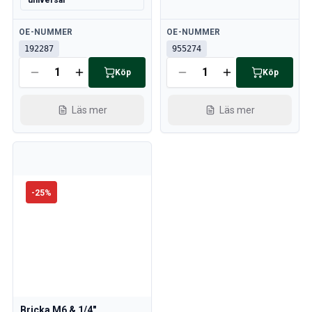
universal
Tillgänglig
Tillgänglig
OE-NUMMER
OE-NUMMER
192287
955274
Köp
Köp
Läs mer
Läs mer
-
25
%
Bricka M6 & 1/4"