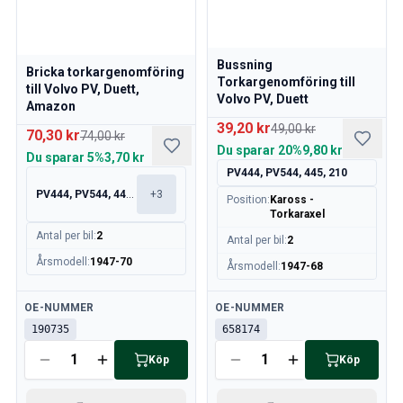
Motor
Bränsle & Avgassystem
Fälgar & Däck
Bussning
Kylsystem
Bricka torkargenomföring
Torkargenomföring till
till Volvo PV, Duett,
Drivlina/Bakaxel
Volvo PV, Duett
Amazon
Motorreglage
39,20 kr
49,00 kr
70,30 kr
74,00 kr
Chassi & Styrning
Du sparar
20%
9,80 kr
Du sparar
5%
3,70 kr
Värmesystem & AC
PV444, PV544, 445, 210
Tillbehör & Övrigt
PV444, PV544, 445, 210
+
3
Position
:
Kaross -
Kaross
Torkaraxel
Inredning
Antal per bil
:
2
Antal per bil
:
2
Sprangskisser (Förhandsvisning)
Årsmodell
:
1947-70
Volvo PV/Duett Sprangskisser
Årsmodell
:
1947-68
Volvo Amazon Sprängskisser
Tillgänglig
Tillgänglig
OE-NUMMER
OE-NUMMER
Volvo 1800 sprängskisser
190735
658174
Volvo 140 Sprängskisser
Volvo 164 Sprängskisser
Köp
Köp
Volvo 240 Sprängskisser
Volvo 740, 760 Sprängskisser