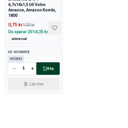
6,7x14x1,5 till Volvo
Amazon, Amazon Kombi,
1800
0,75 kr
1,00 kr
Du sparar
25%
0,25 kr
universal
Tillgänglig
OE-NUMMER
955893
Köp
Läs mer