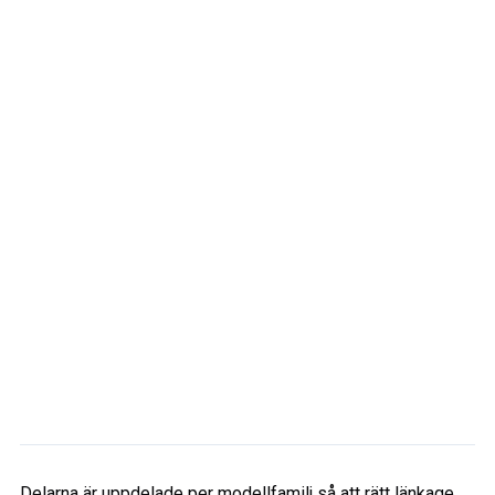
Delarna är uppdelade per modellfamilj så att rätt länkage,