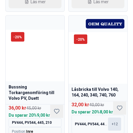
Läs mer
Läs mer
Volvo 760 Sprängskisser
Volvo 780 Sprängskisser
Volvo 940 Sprängskisser
Volvo 850 Sprängskisser
Nyheter
-
20
%
-
20
%
kampanj
Månadens kampanj
Bussning
Låsbricka till Volvo 140,
Torkargenomföring till
164, 240, 340, 740, 760
Volvo PV, Duett
32,00 kr
40,00 kr
36,00 kr
45,00 kr
Du sparar
20%
8,00 kr
Du sparar
20%
9,00 kr
PV444, PV544, 445, 210
PV444, PV544, 445, 210
+
12
Position
:
Inre