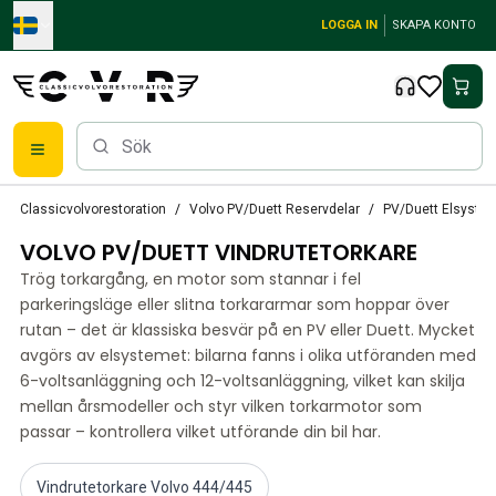
Skip to main content
LOGGA IN
SKAPA KONTO
Reservdelar
Classicvolvorestoration
Volvo PV/Duett Reservdelar
PV/Duett Elsyste
Bromsar
VOLVO PV/DUETT VINDRUTETORKARE
Tändsystem
Bränslefilter
Trög torkargång, en motor som stannar i fel
Fälgar
parkeringsläge eller slitna torkararmar som hoppar över
Volvo PV/Duett Reservdelar
rutan – det är klassiska besvär på en PV eller Duett. Mycket
avgörs av elsystemet: bilarna fanns i olika utföranden med
PV/Duett Bromssystem
6-voltsanläggning och 12-voltsanläggning, vilket kan skilja
PV/Duett Bränsle/avgassystem
mellan årsmodeller och styr vilken torkarmotor som
PV/Duett Elsystem
passar – kontrollera vilket utförande din bil har.
PV/Duett Framvagn
PV/Duett Inredning
PV/Duett Karosseri
Vindrutetorkare Volvo 444/445