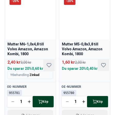
-
20
%
-
20
%
Mutter M6-1,0x4,8 till
Mutter M5-0,8x3,8 till
Volvo Amazon, Amazon
Volvo Amazon, Amazon
Kombi, 1800
Kombi, 1800
2,40 kr
1,60 kr
3,00 kr
2,00 kr
Du sparar
20%
0,60 kr
Du sparar
20%
0,40 kr
Ytbehandling
:
Zinkad
Tillgänglig
Tillgänglig
OE-NUMMER
OE-NUMMER
955781
955780
Köp
Köp