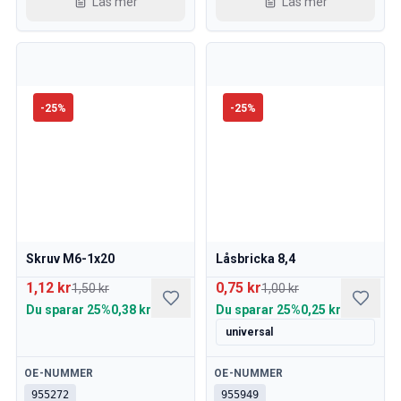
Läs mer
Läs mer
-
25
%
-
25
%
Skruv M6-1x20
Låsbricka 8,4
1,12 kr
0,75 kr
1,50 kr
1,00 kr
Du sparar
25%
0,38 kr
Du sparar
25%
0,25 kr
universal
Tillgänglig
Tillgänglig
OE-NUMMER
OE-NUMMER
955272
955949