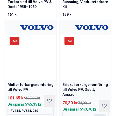
Volvo Amazon Kraftöverföring/bakaxel
Torkarblad till Volvo PV &
Bussning, Vindrutetorkare
Övrigt Volvo Amazon
Duett 1958–1969
Kit
Volvo Amazon Däck/Fälg/Navkapslar
161 kr
159 kr
Volvo 1800 Reservdelar
Volvo 1800 Bromssystem
Volvo 1800 Bränsle/avgassystem
Volvo 1800 Karosseri
-
5
%
-
5
%
Volvo 1800 Kylsystem
Volvo 1800 Motorreglage
Volvo 1800 Motordelar
Volvo 1800 Elsystem
Volvo 1800 Framvagn
Volvo 1800 Kraftöverföring/bakaxel
Volvo 1800 Inredning
Mutter torkargenomföring
Bricka torkargenomföring
Värme/Friskluftsanläggning Volvo 1800 (1961-73)
till Volvo PV
till Volvo PV, Duett,
Volvo 1800 Däck/Fälg
Amazon
101,65 kr
107,00 kr
Övrigt Volvo 1800
70,30 kr
74,00 kr
Du sparar
5%
5,35 kr
Volvo 140/164 Reservdelar
Du sparar
5%
3,70 kr
PV444, PV544, 210
Volvo 140/164 Karosseri