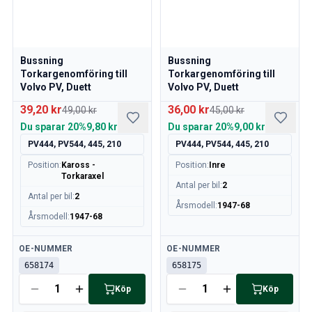
Volvo 240/260 Motordelar
Volvo 240/260 Karosseri
Volvo 240/260 Värme/friskluft
Bussning
Bussning
Volvo 240/260 Motorreglage
Torkargenomföring till
Torkargenomföring till
Volvo 240/260 Kylsystem
Volvo PV, Duett
Volvo PV, Duett
Volvo 240/260 Kraftöverföring/bakaxel
39,20 kr
36,00 kr
49,00 kr
45,00 kr
Övrigt Volvo 240/260
Du sparar
20%
9,80 kr
Du sparar
20%
9,00 kr
Volvo 740/760/780 Reservdelar
Volvo 740/760/780 Bromssystem
PV444, PV544, 445, 210
PV444, PV544, 445, 210
Volvo 700 Bränsle/avgassystem
Position
:
Kaross -
Position
:
Inre
Torkaraxel
Volvo 740/760/780 Kraftöverföring/bakaxel
Antal per bil
:
2
Volvo 700 Kylsystem
Antal per bil
:
2
Årsmodell
:
1947-68
Övrigt Volvo 740/760/780
Årsmodell
:
1947-68
Volvo 740/760/780 Elsystem
Volvo 740/760/780 Motorreglage
Tillgänglig
Tillgänglig
OE-NUMMER
OE-NUMMER
Volvo 700 Värme-/Friskluftsanläggning
658174
658175
Volvo 700 Däck/fälg/navkapslar
Köp
Köp
Volvo 700 Motordelar