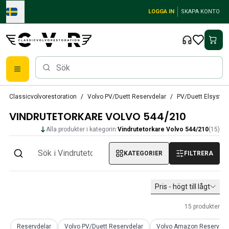
Skip to main content
LOGGA IN
SKAPA KONTO
Reservdelar
Classicvolvorestoration
Volvo PV/Duett Reservdelar
PV/Duett Elsyste
Bromsar
VINDRUTETORKARE VOLVO 544/210
Tändsystem
Bränslefilter
Alla produkter i kategorin:
Vindrutetorkare Volvo 544/210
(
15
)
Fälgar
Volvo PV/Duett Reservdelar
KATEGORIER
FILTRERA
PV/Duett Bromssystem
PV/Duett Bränsle/avgassystem
Pris - högt till lågt
PV/Duett Elsystem
PV/Duett Framvagn
15
produkter
PV/Duett Inredning
PV/Duett Karosseri
Reservdelar
Volvo PV/Duett Reservdelar
Volvo Amazon Reservdel