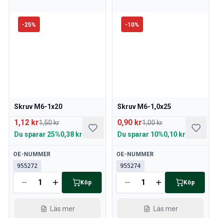
-
25
%
-
10
%
Skruv M6-1x20
Skruv M6-1,0x25
1,12 kr
0,90 kr
1,50 kr
1,00 kr
Du sparar
25%
0,38 kr
Du sparar
10%
0,10 kr
Tillgänglig
Tillgänglig
OE-NUMMER
OE-NUMMER
955272
955274
Köp
Köp
Läs mer
Läs mer