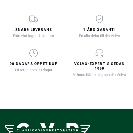
SNABB LEVERANS
1 ÅRS GARANTI
Från vårt lager i Hökerum
På alla delar till din Volvo
90 DAGARS ÖPPET KÖP
VOLVO-EXPERTIS SEDAN
1999
Fri retur inom 90 dagar
Vi finns här för dig och din Volvo