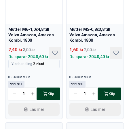
Volvo 760 Sprängskisser
Volvo 780 Sprängskisser
Volvo 940 Sprängskisser
Volvo 850 Sprängskisser
Mutter M6-1,0x4,8 till
Mutter M5-0,8x3,8 till
Nyheter
Volvo Amazon, Amazon
Volvo Amazon, Amazon
kampanj
Kombi, 1800
Kombi, 1800
Månadens kampanj
2,40 kr
1,60 kr
3,00 kr
2,00 kr
Du sparar
20%
0,60 kr
Du sparar
20%
0,40 kr
Ytbehandling
:
Zinkad
Tillgänglig
Tillgänglig
OE-NUMMER
OE-NUMMER
955781
955780
Köp
Köp
Läs mer
Läs mer