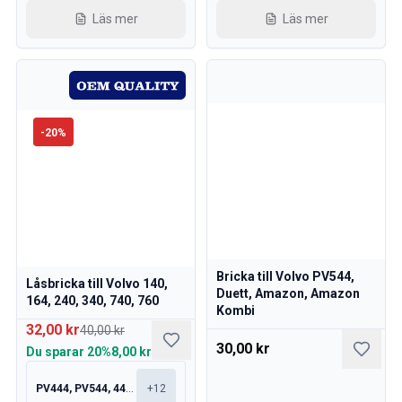
Volvo 740/760/780 Karosseri
Läs mer
Läs mer
Volvo 740/760/780 Inredning
Volvo 740/760/780 Framvagn
Volvo 850 Reservdelar
Volvo 850 Bromssystem
Volvo 850 Däck/navkapslar
Volvo 850 Karosseri
-
20
%
Volvo 850 Bränsle/avgassystem
Volvo 850 Inredning
Volvo 850 Kraftöverföring
Volvo 850 Kylsystem
Volvo 850 Motordelar
Volvo 850 Elsystem
Bricka till Volvo PV544,
Volvo 850 Värmeanläggning
Låsbricka till Volvo 140,
Duett, Amazon, Amazon
164, 240, 340, 740, 760
Volvo 850 Styrning/fjädring/upphängning
Kombi
Övrigt Volvo 850
32,00 kr
40,00 kr
Volvo 940/960 Reservdelar
30,00 kr
Du sparar
20%
8,00 kr
Bromssystem
Elsystem
PV444, PV544, 445, 210
+
12