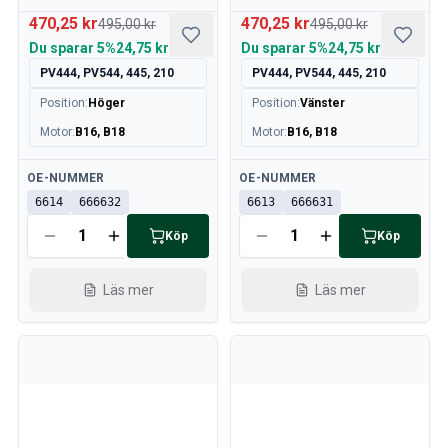
Volvo 240/260 Motordelar
470,25 kr
470,25 kr
495,00 kr
495,00 kr
Volvo 240/260 Karosseri
Du sparar
5%
24,75 kr
Du sparar
5%
24,75 kr
Volvo 240/260 Värme/friskluft
PV444, PV544, 445, 210
PV444, PV544, 445, 210
Volvo 240/260 Motorreglage
Position
:
Höger
Position
:
Vänster
Volvo 240/260 Kylsystem
Motor
:
B16, B18
Motor
:
B16, B18
Volvo 240/260 Kraftöverföring/bakaxel
Övrigt Volvo 240/260
Tillgänglig
Tillgänglig
OE-NUMMER
OE-NUMMER
Volvo 740/760/780 Reservdelar
6614
666632
6613
666631
Volvo 740/760/780 Bromssystem
Volvo 700 Bränsle/avgassystem
Köp
Köp
Volvo 740/760/780 Kraftöverföring/bakaxel
Volvo 700 Kylsystem
Läs mer
Läs mer
Övrigt Volvo 740/760/780
Volvo 740/760/780 Elsystem
Volvo 740/760/780 Motorreglage
Volvo 700 Värme-/Friskluftsanläggning
Volvo 700 Däck/fälg/navkapslar
Volvo 700 Motordelar