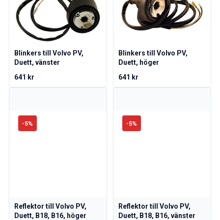
Volvo 140/164 Bromssystem
Volvo 140/164 Kylsystem
Volvo 140/164 Elsystem
Volvo 140/164 Motorreglage
Volvo 140/164 Motordelar
Blinkers till Volvo PV,
Blinkers till Volvo PV,
Duett, vänster
Duett, höger
Volvo 140/164 Framvagn
Volvo 140/164 Bränsle/avgassystem
641 kr
641 kr
Volvo 140/164 Värme/Friskluft
Volvo 140/164 Inredning
Volvo 140/164 Kraftöverföring/bakaxel
Övrigt Volvo 140/164
-
5
%
-
5
%
Volvo 140/164 Däck/Fälg/Navkapslar
Volvo 240/Volvo 260 Reservdelar
Volvo 240/260 Bromssystem
Volvo 240/260 Bränsle/avgassystem
Volvo 240/260 Elsystem
Volvo 240/260 Framvagn
Volvo 240/260 Inredning
Reflektor till Volvo PV,
Reflektor till Volvo PV,
Duett, B18, B16, höger
Duett, B18, B16, vänster
Volvo 240/260 Däck/fälg