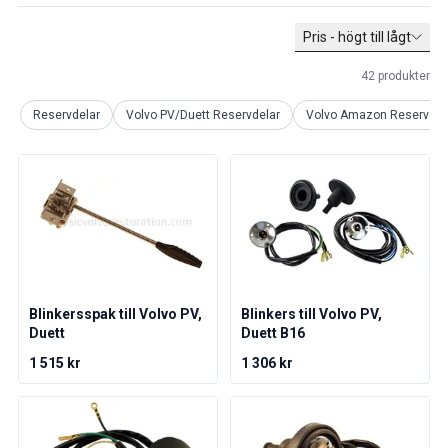
Volvo Amazon Kraftöverföring/bakaxel
Övrigt Volvo Amazon
Pris - högt till lågt
Volvo Amazon Däck/Fälg/Navkapslar
Volvo 1800 Reservdelar
42
produkter
Volvo 1800 Bromssystem
Reservdelar
Volvo PV/Duett Reservdelar
Volvo Amazon Reservdel
Volvo 1800 Bränsle/avgassystem
Volvo 1800 Karosseri
Volvo 1800 Kylsystem
Volvo 1800 Motorreglage
Volvo 1800 Motordelar
Volvo 1800 Elsystem
Volvo 1800 Framvagn
Volvo 1800 Kraftöverföring/bakaxel
Volvo 1800 Inredning
Blinkersspak till Volvo PV,
Blinkers till Volvo PV,
Duett
Duett B16
Värme/Friskluftsanläggning Volvo 1800 (1961-73)
Volvo 1800 Däck/Fälg
1 515 kr
1 306 kr
Övrigt Volvo 1800
Volvo 140/164 Reservdelar
Volvo 140/164 Karosseri