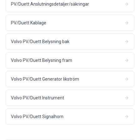
PV/Duett Anslutningsdetaljer/säkringar
PV/Duett Kablage
Volvo PV/Duett Belysning bak
Volvo PV/Duett Belysning fram
Volvo PV/Duett Generator likström
Volvo PV/Duett Instrument
Volvo PV/Duett Signalhorn