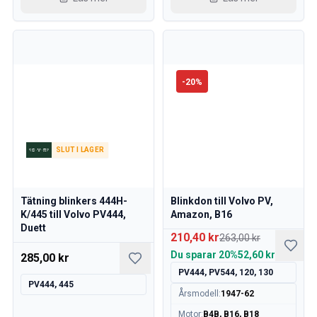
Motor
Bränsle & Avgassystem
Fälgar & Däck
Kylsystem
Drivlina/Bakaxel
-
20
%
Motorreglage
Chassi & Styrning
Värmesystem & AC
Tillbehör & Övrigt
SLUT I LAGER
Kaross
Inredning
Sprangskisser (Förhandsvisning)
Tätning blinkers 444H-
Blinkdon till Volvo PV,
Volvo PV/Duett Sprangskisser
K/445 till Volvo PV444,
Amazon, B16
Volvo Amazon Sprängskisser
Duett
210,40 kr
263,00 kr
Volvo 1800 sprängskisser
Du sparar
20%
52,60 kr
285,00 kr
Volvo 140 Sprängskisser
PV444, PV544, 120, 130
Volvo 164 Sprängskisser
PV444, 445
Volvo 240 Sprängskisser
Årsmodell
:
1947-62
Volvo 740, 760 Sprängskisser
Motor
:
B4B, B16, B18