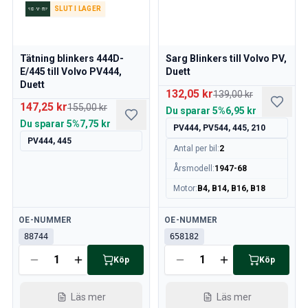
SLUT I LAGER
Tätning blinkers 444D-
Sarg Blinkers till Volvo PV,
E/445 till Volvo PV444,
Duett
Duett
132,05 kr
139,00 kr
147,25 kr
155,00 kr
Du sparar
5%
6,95 kr
Du sparar
5%
7,75 kr
PV444, PV544, 445, 210
PV444, 445
Antal per bil
:
2
Årsmodell
:
1947-68
Motor
:
B4, B14, B16, B18
Tillgänglig
Tillgänglig
OE-NUMMER
OE-NUMMER
88744
658182
Köp
Köp
Läs mer
Läs mer