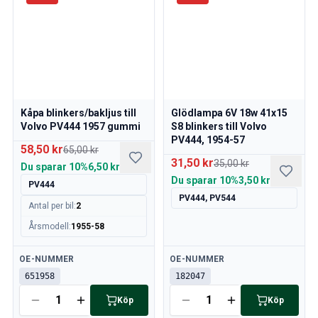
Kåpa blinkers/bakljus till
Glödlampa 6V 18w 41x15
Volvo PV444 1957 gummi
S8 blinkers till Volvo
PV444, 1954-57
58,50 kr
65,00 kr
31,50 kr
35,00 kr
Du sparar
10%
6,50 kr
Du sparar
10%
3,50 kr
PV444
PV444, PV544
Antal per bil
:
2
Årsmodell
:
1955-58
Tillgänglig
Tillgänglig
OE-NUMMER
OE-NUMMER
651958
182047
Köp
Köp