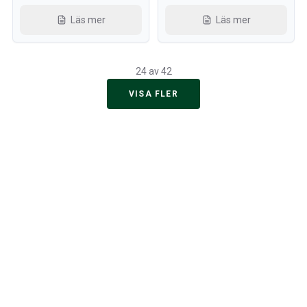
Läs mer
Läs mer
24 av 42
VISA FLER