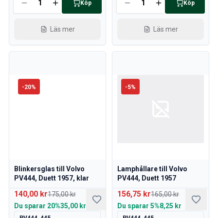
Köp
Köp
Läs mer
Läs mer
-
20
%
-
5
%
Blinkersglas till Volvo
Lamphållare till Volvo
PV444, Duett 1957, klar
PV444, Duett 1957
140,00 kr
156,75 kr
175,00 kr
165,00 kr
Du sparar
20%
35,00 kr
Du sparar
5%
8,25 kr