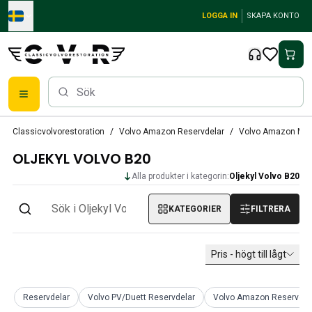
Skip to main content
LOGGA IN
SKAPA KONTO
Reservdelar
Classicvolvorestoration
Volvo Amazon Reservdelar
Volvo Amazon Mot
Bromsar
OLJEKYL VOLVO B20
Tändsystem
Bränslefilter
Alla produkter i kategorin:
Oljekyl Volvo B20
Fälgar
Volvo PV/Duett Reservdelar
KATEGORIER
FILTRERA
PV/Duett Bromssystem
PV/Duett Bränsle/avgassystem
Pris - högt till lågt
PV/Duett Elsystem
PV/Duett Framvagn
PV/Duett Inredning
Reservdelar
Volvo PV/Duett Reservdelar
Volvo Amazon Reservdel
PV/Duett Karosseri