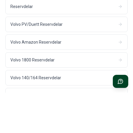
Volvo 760 Sprängskisser
Reservdelar
Volvo 780 Sprängskisser
Volvo 940 Sprängskisser
Volvo PV/Duett Reservdelar
Volvo 850 Sprängskisser
Nyheter
kampanj
Volvo Amazon Reservdelar
Månadens kampanj
Volvo 1800 Reservdelar
Volvo 140/164 Reservdelar
Volvo 240/Volvo 260 Reservdelar
Volvo 740/760/780 Reservdelar
Volvo 850 Reservdelar