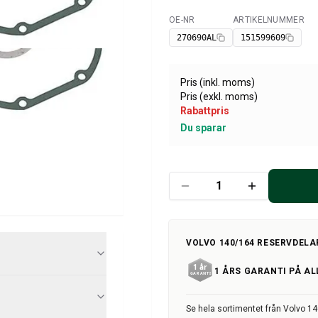
OE-NR
ARTIKELNUMMER
Tillgänglig
270690AL
151599609
Pris (inkl. moms)
Pris (exkl. moms)
Rabattpris
Du sparar
VOLVO 140/164 RESERVDELA
1 ÅRS GARANTI PÅ AL
Se hela sortimentet från Volvo 1