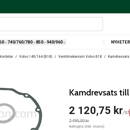
NYHETE
60
740/760/780
850
940/960
tordelar
Volvo 140/164 (B18)
Ventilmekanism Volvo B18
Kamdrevsats 
Kamdrevsats til
2 120,75 kr
/
st
2 495,00 kr
Nettopris (inkl. moms)