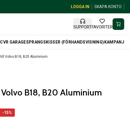
LOGGA IN
SKAPA KONTO
SUPPORT
FAVORITER
R
CVR GARAGE
SPRANGSKISSER (FÖRHANDSVISNING)
KAMPANJ
till Volvo B18, B20 Aluminium
l Volvo B18, B20 Aluminium
-
15
%