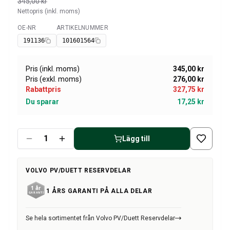
Volvo Amazon Kraftöverföring/bakaxel
345,00 kr
Nettopris (inkl. moms)
Övrigt Volvo Amazon
Volvo Amazon Däck/Fälg/Navkapslar
OE-NR
ARTIKELNUMMER
Tillgänglig
Volvo 1800 Reservdelar
191136
101601564
Volvo 1800 Bromssystem
Volvo 1800 Bränsle/avgassystem
Pris (inkl. moms)
345,00 kr
Volvo 1800 Karosseri
Pris (exkl. moms)
276,00 kr
Volvo 1800 Kylsystem
Rabattpris
327,75 kr
Volvo 1800 Motorreglage
Du sparar
17,25 kr
Volvo 1800 Motordelar
Volvo 1800 Elsystem
Volvo 1800 Framvagn
Lägg till
Volvo 1800 Kraftöverföring/bakaxel
Volvo 1800 Inredning
VOLVO PV/DUETT RESERVDELAR
Värme/Friskluftsanläggning Volvo 1800 (1961-73)
Volvo 1800 Däck/Fälg
1 ÅRS GARANTI PÅ ALLA DELAR
Övrigt Volvo 1800
Volvo 140/164 Reservdelar
Se hela sortimentet från Volvo PV/Duett Reservdelar
Volvo 140/164 Karosseri