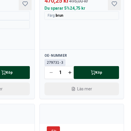
470,25 kr
495,00 kr
Du sparar
5%
24,75 kr
Färg
:
brun
Tillgänglig
OE-NUMMER
279731-3
Köp
Köp
er
Läs mer