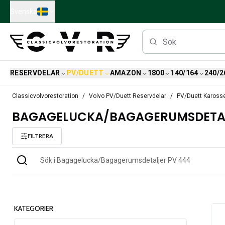
Skip to main content
Svenska
RESERVDELAR
PV/DUETT
AMAZON
1800
140/164
240/2
Reservdelar
Classicvolvorestoration
Volvo PV/Duett Reservdelar
PV/Duett Karosse
Bromsar
BAGAGELUCKA/BAGAGERUMSDETAL
Tändsystem
Bränslefilter
FILTRERA
Fälgar
Volvo PV/Duett Reservdelar
PV/Duett Bromssystem
PV/Duett Bränsle/avgassystem
PV/Duett Elsystem
PV/Duett Framvagn
KATEGORIER
PV/Duett Inredning
PV/Duett Karosseri