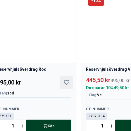
-
10
%
eservhjulsöverdrag Röd
Reservhjulsöverdrag V
445,50 kr
495,00 kr
95,00 kr
Du sparar
10%
49,50 kr
Färg
:
röd
Färg
:
Vit
llgänglig
Tillgänglig
E-NUMMER
OE-NUMMER
279731
279731-4
Köp