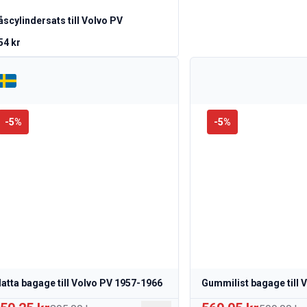
åscylindersats till Volvo PV
54 kr
-
5
%
-
5
%
atta bagage till Volvo PV 1957-1966
Gummilist bagage till 