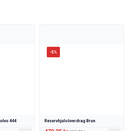
-
5
%
Volvo 444
Reservhjulsöverdrag Brun