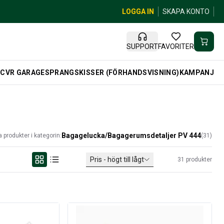
LOGGA IN
SKAPA KONTO
SUPPORT
FAVORITER
R
CVR GARAGE
SPRANGSKISSER (FÖRHANDSVISNING)
KAMPANJ
Bagagelucka/Bagagerumsdetaljer PV 444
a produkter i kategorin:
(
31
)
Pris - högt till lågt
31
produkter