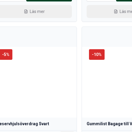
Läs mer
Läs m
-
5
%
-
10
%
eservhjulsöverdrag Svart
Gummilist Bagage till 