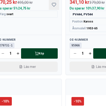
70,25 kr
341,10 kr
495,00 kr
379,00 kr
u sparar
5%
24,75 kr
Du sparar
10%
37,90 kr
Färg
:
svart
PV444, PV544
Position
:
Kaross
Årsmodell
:
1953-65
llgänglig
Tillgänglig
E-NUMMER
OE-NUMMER
279731-1
95966
Köp
Läs mer
Läs m
-
10
%
-
10
%