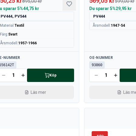
50,25 kr
569,05 kr
895,00 kr
599,00 kr
u sparar
5%
44,75 kr
Du sparar
5%
29,95 kr
PV444, PV544
PV444
Material
:
Textil
Årsmodell
:
1947-54
Färg
:
Svart
Årsmodell
:
1957-1966
llgänglig
Tillgänglig
E-NUMMER
OE-NUMMER
656142T
93860
Köp
Läs mer
Läs m