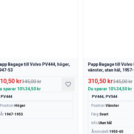
app Bagage till Volvo PV444, höger,
Papp Bagage till Volvo
947-53
vänster, utan hål, 1957
10,50 kr
310,50 kr
345,00 kr
345,00 kr
u sparar
10%
34,50 kr
Du sparar
10%
34,50 kr
PV444
PV444, PV544
Position
:
Höger
Position
:
Vänster
År
:
1947-1953
Färg
:
Svart
Info
:
Utan hål
Årsmodell
:
1955-65