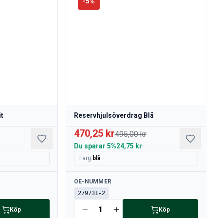
-
5
%
it
Reservhjulsöverdrag Blå
470,25 kr
495,00 kr
Du sparar
5%
24,75 kr
Färg
:
blå
Tillgänglig
OE-NUMMER
279731-2
Köp
Köp