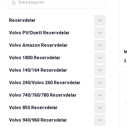
PV/Duett Kraftöverföring/bakaxel
PV/Duett Kylsystem
PV/Duett Motordelar
Reservdelar
Övrigt PV/Duett
PV/Duett Motorreglage
Volvo PV/Duett Reservdelar
PV/Duett Värme/friskluft
Volvo Amazon Reservdelar
PV/Duett Däck/fälg/navkapslar
M
Volvo Amazon Reservdelar
Volvo 1800 Reservdelar
Volvo Amazon Karosseri
3
Volvo Amazon Bromssystem
Volvo 140/164 Reservdelar
Volvo Amazon Kylsystem
Volvo Amazon Elsystem
Volvo 240/Volvo 260 Reservdelar
Volvo Amazon Motordelar
Volvo Amzon Motorreglage
Volvo 740/760/780 Reservdelar
Volvo Amazon Bränsle/avgassystem
Volvo Amazon Framvagn
Volvo 850 Reservdelar
Volvo Amazon Inredning
Volvo 940/960 Reservdelar
Volvo Amazon Värme/friskluft