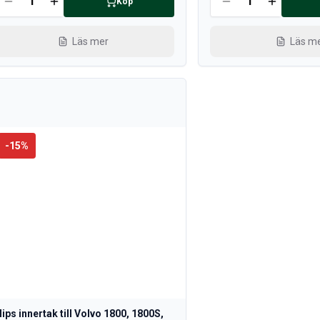
Köp
Läs mer
Läs m
-
15
%
lips innertak till Volvo 1800, 1800S,