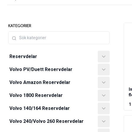
PV/Duett Kraftöverföring/bakaxel
PV/Duett Kylsystem
PV/Duett Motordelar
KATEGORIER
Övrigt PV/Duett
PV/Duett Motorreglage
PV/Duett Värme/friskluft
PV/Duett Däck/fälg/navkapslar
Volvo Amazon Reservdelar
Reservdelar
Volvo Amazon Karosseri
Volvo Amazon Bromssystem
Volvo PV/Duett Reservdelar
Volvo Amazon Kylsystem
Volvo Amazon Reservdelar
Volvo Amazon Elsystem
I
Volvo Amazon Motordelar
Volvo 1800 Reservdelar
f
Volvo Amzon Motorreglage
Volvo Amazon Bränsle/avgassystem
1
Volvo 140/164 Reservdelar
Volvo Amazon Framvagn
Volvo Amazon Inredning
Volvo 240/Volvo 260 Reservdelar
Volvo Amazon Värme/friskluft