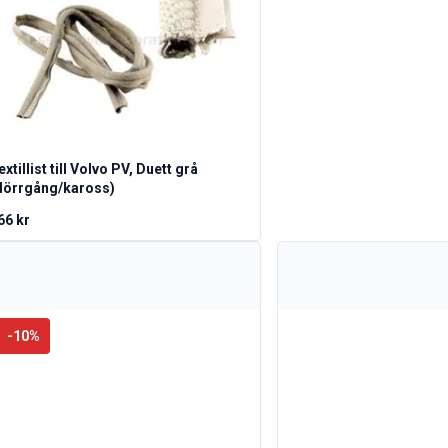
extillist till Volvo PV, Duett grå
dörrgång/kaross)
66 kr
-
10
%