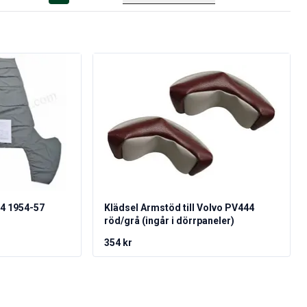
44 1954-57
Klädsel Armstöd till Volvo PV444
röd/grå (ingår i dörrpaneler)
354 kr