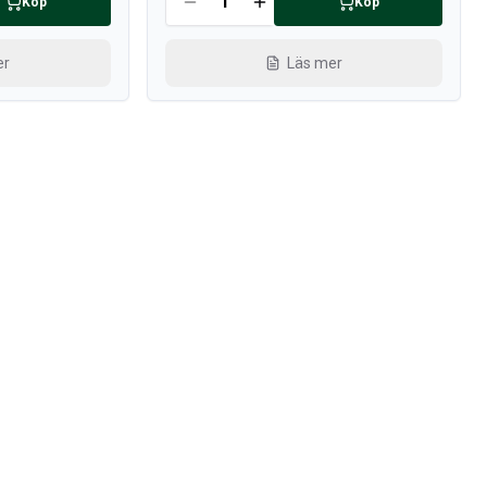
Köp
Köp
er
Läs mer