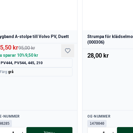
ygband A-stolpe till Volvo PV, Duett
Strumpa för klädselmo
(000306)
5,50 kr
95,00 kr
28,00 kr
u sparar
10%
9,50 kr
PV444, PV544, 445, 210
Färg
:
grå
llgänglig
Tillgänglig
E-NUMMER
OE-NUMMER
98285
1470040