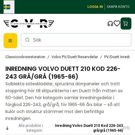
Skip to main content
LOGGA IN
SKAPA KONTO
Reservdelar
Classicvolvorestoration
Volvo PV/Duett Reservdelar
PV/Duett Inrednin
Bromsar
INREDNING VOLVO DUETT 210 KOD 226-
Tändsystem
Bränslefilter
243 GRÅ/GRÅ (1965-66)
Fälgar
Solblekta sätesklädslar, spruckna dörrpaneler och trött
Volvo PV/Duett Reservdelar
stoppning hör till slitpunkterna i en Duett från mitten av
PV/Duett Bromssystem
60-talet. Den här kategorin samlar inredningsdelar i
PV/Duett Bränsle/avgassystem
färgkod 226-243, grå/grå, för 1965-66 års bilar – så att
PV/Duett Elsystem
kulör och struktur stämmer mot den befintliga
inredningen.
PV/Duett Framvagn
PV/Duett Inredning
Alla produkter i
Inredning Volvo Duett 210 Kod 226-243
(
11
)
kategorin:
grå/grå (1965-66)
PV/Duett Karosseri