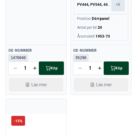
Motor
PV444, PV544, 445, 210
+
5
Bränsle & Avgassystem
Fälgar & Däck
Position
:
Dörrpanel
Kylsystem
Antal per bil
:
24
Drivlina/Bakaxel
Årsmodell
:
1953-73
Motorreglage
Chassi & Styrning
Tillgänglig
Tillgänglig
OE-NUMMER
OE-NUMMER
Värmesystem & AC
1470040
95290
Tillbehör & Övrigt
Kaross
Köp
Köp
Inredning
Sprangskisser (Förhandsvisning)
Läs mer
Läs mer
Volvo PV/Duett Sprangskisser
Volvo Amazon Sprängskisser
Volvo 1800 sprängskisser
Volvo 140 Sprängskisser
Volvo 164 Sprängskisser
-
15
%
Volvo 240 Sprängskisser
Volvo 740, 760 Sprängskisser