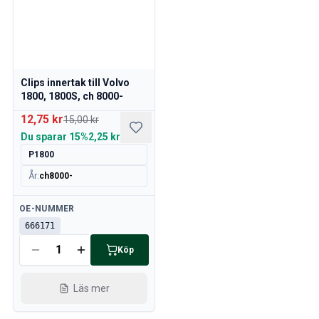
Volvo 760 Sprängskisser
Volvo 780 Sprängskisser
Volvo 940 Sprängskisser
Volvo 850 Sprängskisser
Nyheter
Clips innertak till Volvo
1800, 1800S, ch 8000-
kampanj
Månadens kampanj
12,75 kr
15,00 kr
Du sparar
15%
2,25 kr
P1800
År
:
ch8000-
Tillgänglig
OE-NUMMER
666171
Köp
Läs mer