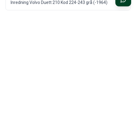
Inredning Volvo Duett 210 Kod 224-243 grå (-1964)
SNABB LEVERANS
1 ÅRS GARANTI
Från vårt lager i Hökerum
På alla delar till din Volvo
90 DAGARS ÖPPET KÖP
VOLVO-EXPERTIS SEDAN
1999
Fri retur inom 90 dagar
Vi finns här för dig och din Volvo