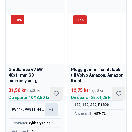
-
10
%
-
25
%
Glödlampa 6V 5W
Plugg gummi, handsfack
40x11mm S8
till Volvo Amazon, Amazon
innerbelysning
Kombi
31,50 kr
12,75 kr
35,00 kr
17,00 kr
Du sparar
10%
3,50 kr
Du sparar
25%
4,25 kr
120, 130, 220, P1800
PV444, PV544, 445, 210
+
2
Årsmodell
:
1957-73
Position
:
Skyltbelysning
Antal per bil
:
2