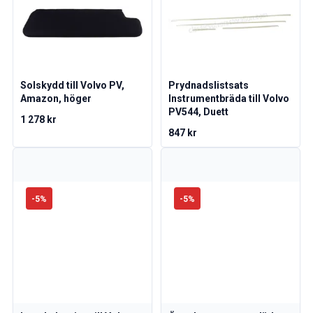
Volvo Amazon Kraftöverföring/bakaxel
Övrigt Volvo Amazon
Volvo Amazon Däck/Fälg/Navkapslar
Volvo 1800 Reservdelar
Volvo 1800 Bromssystem
Volvo 1800 Bränsle/avgassystem
Solskydd till Volvo PV,
Prydnadslistsats
Amazon, höger
Instrumentbräda till Volvo
Volvo 1800 Karosseri
PV544, Duett
Volvo 1800 Kylsystem
1 278 kr
847 kr
Volvo 1800 Motorreglage
Volvo 1800 Motordelar
Volvo 1800 Elsystem
Volvo 1800 Framvagn
-
5
%
-
5
%
Volvo 1800 Kraftöverföring/bakaxel
Volvo 1800 Inredning
Värme/Friskluftsanläggning Volvo 1800 (1961-73)
Volvo 1800 Däck/Fälg
Övrigt Volvo 1800
Volvo 140/164 Reservdelar
Volvo 140/164 Karosseri