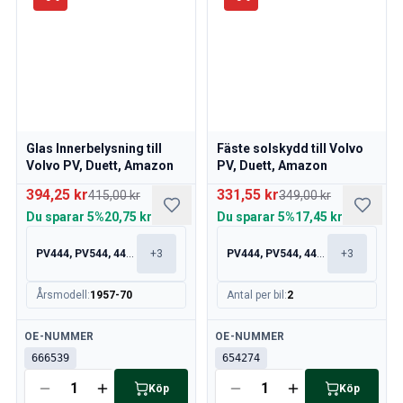
Volvo 240/260 Motordelar
Volvo 240/260 Karosseri
Volvo 240/260 Värme/friskluft
Volvo 240/260 Motorreglage
Volvo 240/260 Kylsystem
Volvo 240/260 Kraftöverföring/bakaxel
Övrigt Volvo 240/260
Glas Innerbelysning till
Fäste solskydd till Volvo
Volvo 740/760/780 Reservdelar
Volvo PV, Duett, Amazon
PV, Duett, Amazon
Volvo 740/760/780 Bromssystem
394,25 kr
331,55 kr
415,00 kr
349,00 kr
Volvo 700 Bränsle/avgassystem
Du sparar
5%
20,75 kr
Du sparar
5%
17,45 kr
Volvo 740/760/780 Kraftöverföring/bakaxel
Volvo 700 Kylsystem
PV444, PV544, 445, 210
+
3
PV444, PV544, 445, 210
+
3
Övrigt Volvo 740/760/780
Volvo 740/760/780 Elsystem
Årsmodell
:
1957-70
Antal per bil
:
2
Volvo 740/760/780 Motorreglage
Tillgänglig
Tillgänglig
OE-NUMMER
OE-NUMMER
Volvo 700 Värme-/Friskluftsanläggning
666539
654274
Volvo 700 Däck/fälg/navkapslar
Volvo 700 Motordelar
Köp
Köp