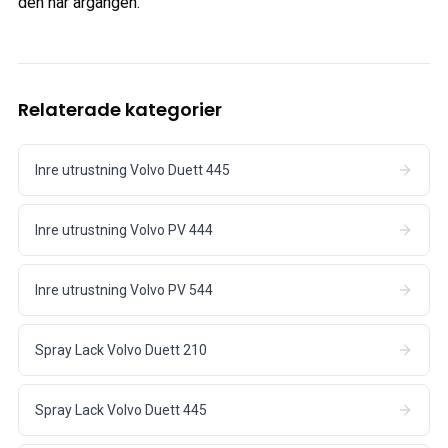
den här årgången.
Relaterade kategorier
Inre utrustning Volvo Duett 445
Inre utrustning Volvo PV 444
Inre utrustning Volvo PV 544
Spray Lack Volvo Duett 210
Spray Lack Volvo Duett 445