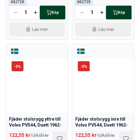
662728
662729
Köp
Köp
Läs mer
Läs mer
-
5
%
-
5
%
Fjäder stolsrygg yttre till
Fjäder stolsrygg inre till
Volvo PV544, Duett 1962-
Volvo PV544, Duett 1962-
122,55 kr
122,55 kr
129,00 kr
129,00 kr