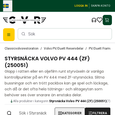
Skip to main content
LOGGA IN
SKAPA KONTO
Reservdelar
Classicvolvorestoration
Volvo PV/Duett Reservdelar
PV/Duett Framvag
Bromsar
STYRSNÄCKA VOLVO PV 444 (ZF)
Tändsystem
Bränslefilter
(250051)
Fälgar
Glapp i ratten eller en oljefilm runt styrväxeln är vanliga
Volvo PV/Duett Reservdelar
kontrollpunkter på en PV 444 med ZF-styrsnäcka. Slitna
PV/Duett Bromssystem
bussningar och en trött packbox kan ge spel och läckage,
PV/Duett Bränsle/avgassystem
och då är det ofta hela tätnings- och slitageytan som
PV/Duett Elsystem
behöver ses över snarare än enstaka delar.
PV/Duett Framvagn
Alla produkter i kategorin:
Styrsnäcka Volvo PV 444 (ZF) (250051)
(
7
)
PV/Duett Inredning
PV/Duett Karosseri
KATEGORIER
FILTRERA