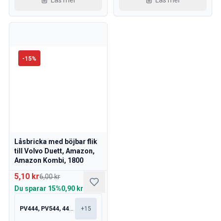
Läs mer
Läs mer
Volvo 240/260 Motordelar
Volvo 240/260 Karosseri
Volvo 240/260 Värme/friskluft
Volvo 240/260 Motorreglage
Volvo 240/260 Kylsystem
-
15
%
Volvo 240/260 Kraftöverföring/bakaxel
Övrigt Volvo 240/260
Volvo 740/760/780 Reservdelar
Volvo 740/760/780 Bromssystem
Volvo 700 Bränsle/avgassystem
Volvo 740/760/780 Kraftöverföring/bakaxel
Volvo 700 Kylsystem
Låsbricka med böjbar flik
Övrigt Volvo 740/760/780
till Volvo Duett, Amazon,
Amazon Kombi, 1800
Volvo 740/760/780 Elsystem
Volvo 740/760/780 Motorreglage
5,10 kr
6,00 kr
Volvo 700 Värme-/Friskluftsanläggning
Du sparar
15%
0,90 kr
Volvo 700 Däck/fälg/navkapslar
Volvo 700 Motordelar
PV444, PV544, 445, 210
+
15