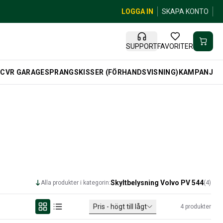
LOGGA IN
SKAPA KONTO
SUPPORT
FAVORITER
R
CVR GARAGE
SPRANGSKISSER (FÖRHANDSVISNING)
KAMPANJ
Skyltbelysning Volvo PV 544
Alla produkter i kategorin:
(
4
)
Pris - högt till lågt
4
produkter