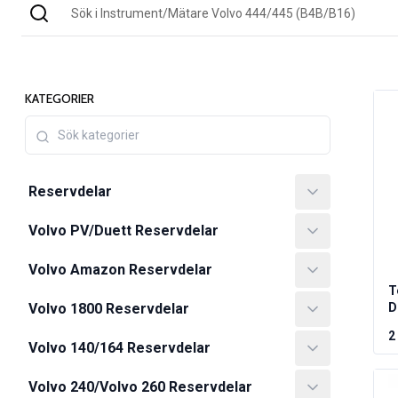
PV/Duett Kraftöverföring/bakaxel
PV/Duett Kylsystem
PV/Duett Motordelar
Övrigt PV/Duett
KATEGORIER
PV/Duett Motorreglage
PV/Duett Värme/friskluft
PV/Duett Däck/fälg/navkapslar
Volvo Amazon Reservdelar
Volvo Amazon Karosseri
Reservdelar
Volvo Amazon Bromssystem
Volvo Amazon Kylsystem
Volvo PV/Duett Reservdelar
Volvo Amazon Elsystem
Volvo Amazon Reservdelar
Volvo Amazon Motordelar
T
Volvo Amzon Motorreglage
Volvo 1800 Reservdelar
D
Volvo Amazon Bränsle/avgassystem
Volvo Amazon Framvagn
2
Volvo 140/164 Reservdelar
Volvo Amazon Inredning
Volvo Amazon Värme/friskluft
Volvo 240/Volvo 260 Reservdelar