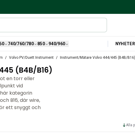
NYHETE
60
740/760/780
850
940/960
em
Volvo PV/Duett Instrument
Instrument/Mätare Volvo 444/445 (B4B/B16
45 (B4B/B16)
t en torr eller
lpunkt vid
här kategorin
ch B16, där wire,
ör ett snyggt och
Alla 