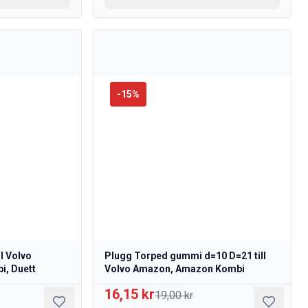
-
15
%
l Volvo
Plugg Torped gummi d=10 D=21 till
, Duett
Volvo Amazon, Amazon Kombi
16,15 kr
19,00 kr