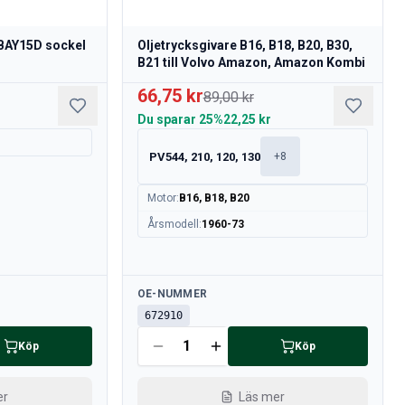
 BAY15D sockel
Oljetrycksgivare B16, B18, B20, B30,
B21 till Volvo Amazon, Amazon Kombi
66,75 kr
89,00 kr
Du sparar
25%
22,25 kr
PV544, 210, 120, 130
+
8
Motor
:
B16, B18, B20
Årsmodell
:
1960-73
Tillgänglig
OE-NUMMER
672910
Köp
Köp
er
Läs mer