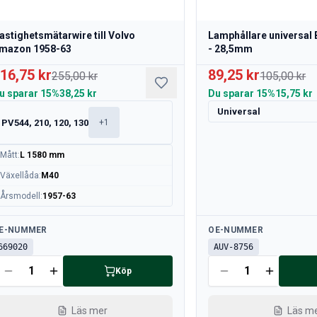
astighetsmätarwire till Volvo
Lamphållare universal
mazon 1958-63
- 28,5mm
16,75 kr
89,25 kr
255,00 kr
105,00 kr
u sparar
15%
38,25 kr
Du sparar
15%
15,75 kr
Universal
PV544, 210, 120, 130
+
1
Mått
:
L 1580 mm
Växellåda
:
M40
Årsmodell
:
1957-63
llgänglig
Tillgänglig
E-NUMMER
OE-NUMMER
669020
AUV-8756
Köp
Läs mer
Läs m