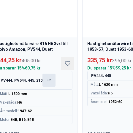
astighetsmätarwire B16 H6 3vxl till
Hastighetsmätarwire ti
olvo Amazon, PV544, Duett
1953-57, Duett 1953-6
44,25 kr
335,75 kr
405,00 kr
395,00 kr
u sparar
15%
60,75 kr
Du sparar
15%
59,25 kr
PV444, 445
PV444, PV544, 445, 210
+
2
Mått
:
L 1620 mm
Växellåda
:
H6
Mått
:
L 1500 mm
Årsmodell
:
1952-60
Växellåda
:
H6
Årsmodell
:
1947-62
Motor
:
B4B, B16, B18