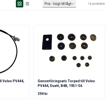
Pris - högt till lågt
18
produkter
ll Volvo PV444,
Genomföringsats Torped till Volvo
PV444, Duett, B4B, 1951-56
394 kr