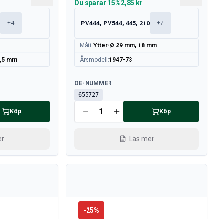
Du sparar
15%
2,85 kr
0
PV444, PV544, 445, 210
+
4
+
7
Mått
:
Ytter-Ø 29 mm, 18 mm
9,5 mm
Årsmodell
:
1947-73
Tillgänglig
OE-NUMMER
655727
Köp
Köp
er
Läs mer
-
25
%