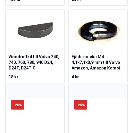
Volvo Amazon Kraftöverföring/bakaxel
Övrigt Volvo Amazon
Volvo Amazon Däck/Fälg/Navkapslar
Volvo 1800 Reservdelar
Volvo 1800 Bromssystem
Volvo 1800 Bränsle/avgassystem
Volvo 1800 Karosseri
Volvo 1800 Kylsystem
Woodruffkil till Volvo 240,
Fjäderbricka M4
Volvo 1800 Motorreglage
740, 760, 780, 940 D24,
4,1x7,1x0,9 mm till Volvo
Volvo 1800 Motordelar
D24T, D24TIC
Amazon, Amazon Kombi
Volvo 1800 Elsystem
18 kr
4 kr
Volvo 1800 Framvagn
Volvo 1800 Kraftöverföring/bakaxel
Volvo 1800 Inredning
Värme/Friskluftsanläggning Volvo 1800 (1961-73)
-
25
%
-
25
%
Volvo 1800 Däck/Fälg
Övrigt Volvo 1800
Volvo 140/164 Reservdelar
Volvo 140/164 Karosseri