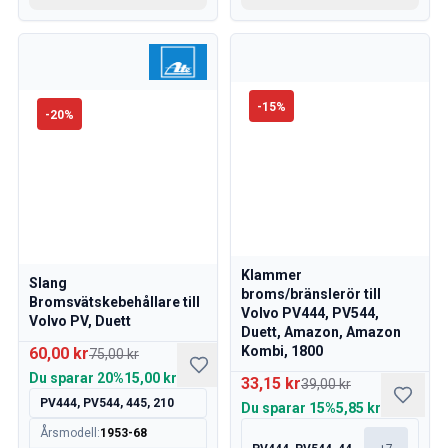
-
15
%
-
20
%
Klammer
Slang
broms/bränslerör till
Bromsvätskebehållare till
Volvo PV444, PV544,
Volvo PV, Duett
Duett, Amazon, Amazon
Kombi, 1800
60,00 kr
75,00 kr
Du sparar
20%
15,00 kr
33,15 kr
39,00 kr
PV444, PV544, 445, 210
Du sparar
15%
5,85 kr
Årsmodell
:
1953-68