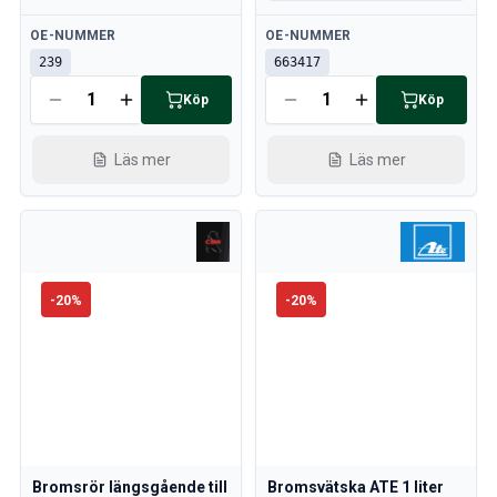
Tillgänglig
Tillgänglig
OE-NUMMER
OE-NUMMER
239
663417
Köp
Köp
Läs mer
Läs mer
-
20
%
-
20
%
Bromsrör längsgående till
Bromsvätska ATE 1 liter