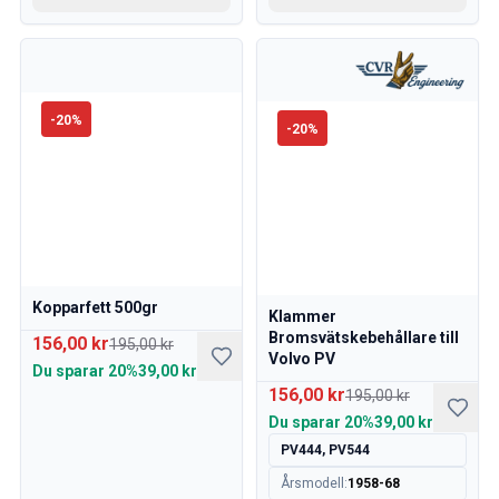
Volvo 760 Sprängskisser
Volvo 780 Sprängskisser
Volvo 940 Sprängskisser
Volvo 850 Sprängskisser
-
20
%
Nyheter
-
20
%
kampanj
Månadens kampanj
Kopparfett 500gr
Klammer
Bromsvätskebehållare till
156,00 kr
195,00 kr
Volvo PV
Du sparar
20%
39,00 kr
156,00 kr
195,00 kr
Du sparar
20%
39,00 kr
PV444, PV544
Årsmodell
:
1958-68