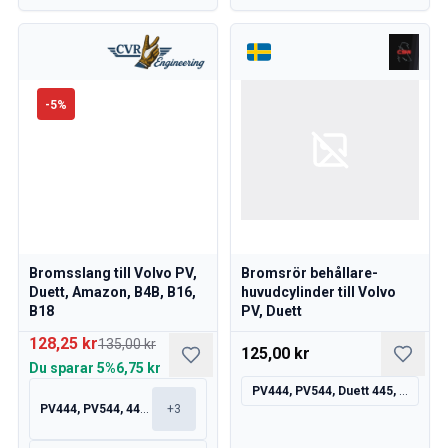
-
5
%
Bromsslang till Volvo PV,
Bromsrör behållare-
Duett, Amazon, B4B, B16,
huvudcylinder till Volvo
B18
PV, Duett
128,25 kr
135,00 kr
125,00 kr
Du sparar
5%
6,75 kr
PV444, PV544, Duett 445, 210
PV444, PV544, 445, 210
+
3