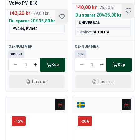
Volvo PV, B18
140,00 kr
175,00 kr
143,20 kr
179,00 kr
Du sparar
20%
35,00 kr
Du sparar
20%
35,80 kr
UNIVERSAL
PV444, PV544
Kvalitet
:
SL DOT 4
Tillgänglig
Tillgänglig
OE-NUMMER
OE-NUMMER
86830
232
Köp
Köp
Läs mer
Läs mer
-
15
%
-
20
%