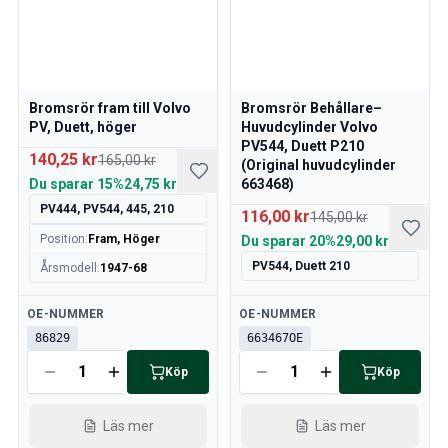
Bromsrör fram till Volvo
Bromsrör Behållare–
PV, Duett, höger
Huvudcylinder Volvo
PV544, Duett P210
140,25 kr
165,00 kr
(Original huvudcylinder
Du sparar
15%
24,75 kr
663468)
PV444, PV544, 445, 210
116,00 kr
145,00 kr
Position
:
Fram, Höger
Du sparar
20%
29,00 kr
PV544, Duett 210
Årsmodell
:
1947-68
Tillgänglig
Tillgänglig
OE-NUMMER
OE-NUMMER
86829
663467OE
Köp
Köp
Läs mer
Läs mer