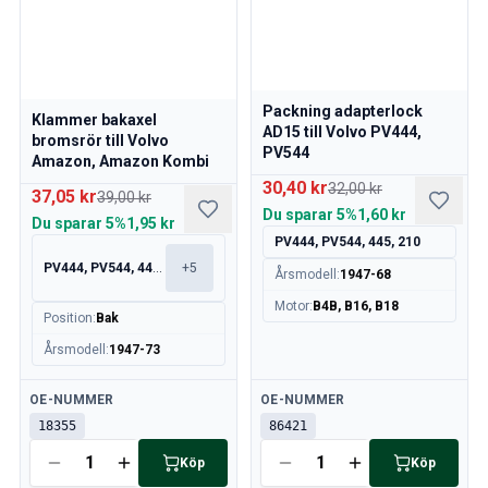
Packning adapterlock
Klammer bakaxel
AD15 till Volvo PV444,
bromsrör till Volvo
PV544
Amazon, Amazon Kombi
30,40 kr
32,00 kr
37,05 kr
39,00 kr
Du sparar
5%
1,60 kr
Du sparar
5%
1,95 kr
PV444, PV544, 445, 210
PV444, PV544, 445, 210
+
5
Årsmodell
:
1947-68
Motor
:
B4B, B16, B18
Position
:
Bak
Årsmodell
:
1947-73
Tillgänglig
Tillgänglig
OE-NUMMER
OE-NUMMER
18355
86421
Köp
Köp