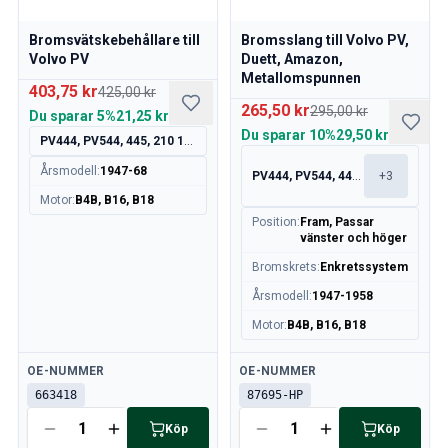
Volvo 140/164 Bromssystem
Volvo 140/164 Kylsystem
Bromsvätskebehållare till
Bromsslang till Volvo PV,
Volvo 140/164 Elsystem
Volvo PV
Duett, Amazon,
Metallomspunnen
Volvo 140/164 Motorreglage
403,75 kr
425,00 kr
Volvo 140/164 Motordelar
265,50 kr
295,00 kr
Du sparar
5%
21,25 kr
Volvo 140/164 Framvagn
Du sparar
10%
29,50 kr
PV444, PV544, 445, 210 164
Volvo 140/164 Bränsle/avgassystem
Årsmodell
:
1947-68
Volvo 140/164 Värme/Friskluft
PV444, PV544, 445, 210
+
3
Volvo 140/164 Inredning
Motor
:
B4B, B16, B18
Position
:
Fram, Passar
Volvo 140/164 Kraftöverföring/bakaxel
vänster och höger
Övrigt Volvo 140/164
Bromskrets
:
Enkretssystem
Volvo 140/164 Däck/Fälg/Navkapslar
Volvo 240/Volvo 260 Reservdelar
Årsmodell
:
1947-1958
Volvo 240/260 Bromssystem
Motor
:
B4B, B16, B18
Volvo 240/260 Bränsle/avgassystem
Volvo 240/260 Elsystem
Tillgänglig
Tillgänglig
OE-NUMMER
OE-NUMMER
Volvo 240/260 Framvagn
663418
87695-HP
Volvo 240/260 Inredning
Köp
Köp
Volvo 240/260 Däck/fälg