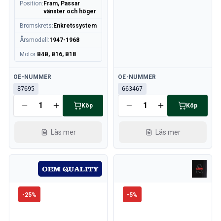
Position
:
Fram, Passar
vänster och höger
Bromskrets
:
Enkretssystem
Årsmodell
:
1947-1968
Motor
:
B4B, B16, B18
Tillgänglig
Tillgänglig
OE-NUMMER
OE-NUMMER
87695
663467
Köp
Köp
Läs mer
Läs mer
-
25
%
-
5
%