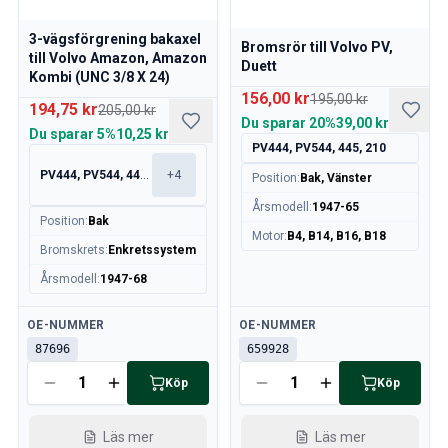
Motor
Bränsle & Avgassystem
3-vägsförgrening bakaxel
Bromsrör till Volvo PV,
Fälgar & Däck
till Volvo Amazon, Amazon
Duett
Kombi (UNC 3/8 X 24)
Kylsystem
156,00 kr
195,00 kr
Drivlina/Bakaxel
194,75 kr
205,00 kr
Du sparar
20%
39,00 kr
Motorreglage
Du sparar
5%
10,25 kr
PV444, PV544, 445, 210
Chassi & Styrning
Värmesystem & AC
PV444, PV544, 445, 210
+
4
Position
:
Bak, Vänster
Tillbehör & Övrigt
Årsmodell
:
1947-65
Position
:
Bak
Kaross
Motor
:
B4, B14, B16, B18
Inredning
Bromskrets
:
Enkretssystem
Sprangskisser (Förhandsvisning)
Årsmodell
:
1947-68
Volvo PV/Duett Sprangskisser
Volvo Amazon Sprängskisser
Tillgänglig
Tillgänglig
OE-NUMMER
OE-NUMMER
Volvo 1800 sprängskisser
87696
659928
Volvo 140 Sprängskisser
Köp
Köp
Volvo 164 Sprängskisser
Volvo 240 Sprängskisser
Läs mer
Läs mer
Volvo 740, 760 Sprängskisser