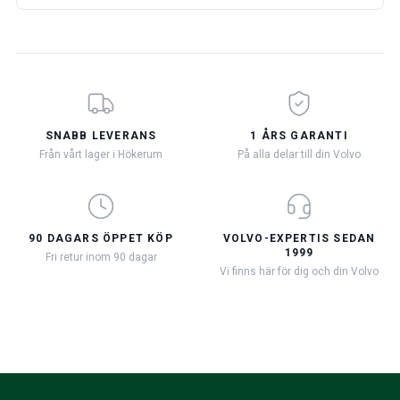
SNABB LEVERANS
1 ÅRS GARANTI
Från vårt lager i Hökerum
På alla delar till din Volvo
90 DAGARS ÖPPET KÖP
VOLVO-EXPERTIS SEDAN
1999
Fri retur inom 90 dagar
Vi finns här för dig och din Volvo