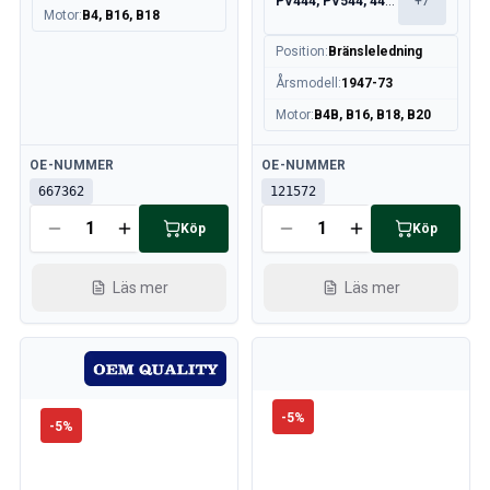
PV444, PV544, 445, 210
+
7
Motor
:
B4, B16, B18
Position
:
Bränsleledning
Årsmodell
:
1947-73
Motor
:
B4B, B16, B18, B20
Tillgänglig
Tillgänglig
OE-NUMMER
OE-NUMMER
667362
121572
Köp
Köp
Läs mer
Läs mer
-
5
%
-
5
%