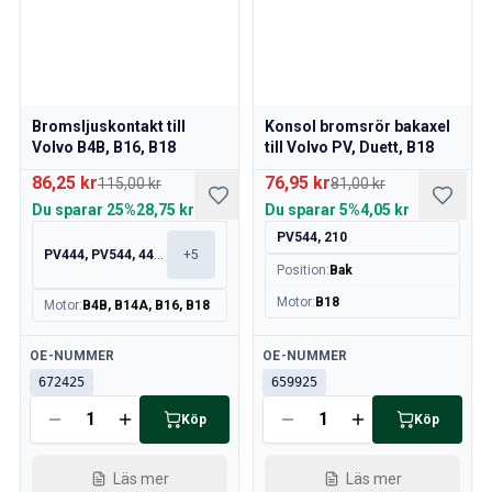
Bromsljuskontakt till
Konsol bromsrör bakaxel
Volvo B4B, B16, B18
till Volvo PV, Duett, B18
86,25 kr
76,95 kr
115,00 kr
81,00 kr
Du sparar
25%
28,75 kr
Du sparar
5%
4,05 kr
PV544, 210
PV444, PV544, 445, 210
+
5
Position
:
Bak
Motor
:
B18
Motor
:
B4B, B14A, B16, B18
Tillgänglig
Tillgänglig
OE-NUMMER
OE-NUMMER
672425
659925
Köp
Köp
Läs mer
Läs mer