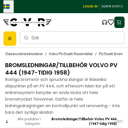
Skip to main content
LOGGA IN
SKAPA KONTO
Reservdelar
Classicvolvorestoration
Volvo PV/Duett Reservdelar
PV/Duett Bromss
Bromsar
BROMSLEDNINGAR/TILLBEHÖR VOLVO PV
Tändsystem
Bränslefilter
444 (1947-TIDIG 1958)
Fälgar
Rostiga bromsrör och spruckna slangar är klassiska
Volvo PV/Duett Reservdelar
slitpunkter på en PV 444, och eftersom bilen kör på ett
PV/Duett Bromssystem
enkretssystem betyder en enda läcka att hela
PV/Duett Bränsle/avgassystem
bromstrycket försvinner. Därför är hela
PV/Duett Elsystem
ledningsdragningen en kontrollpunkt vid renovering – inte
bara den synliga skadan.
PV/Duett Framvagn
PV/Duett Inredning
Alla produkter i
Bromsledningar/Tillbehör Volvo PV 444
(
31
)
kategorin:
(1947-tidig 1958)
PV/Duett Karosseri