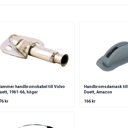
lammer handbromskabel till Volvo
Handbromsdamask till 
uett, 1961-66, höger
Duett, Amazon
76 kr
166 kr