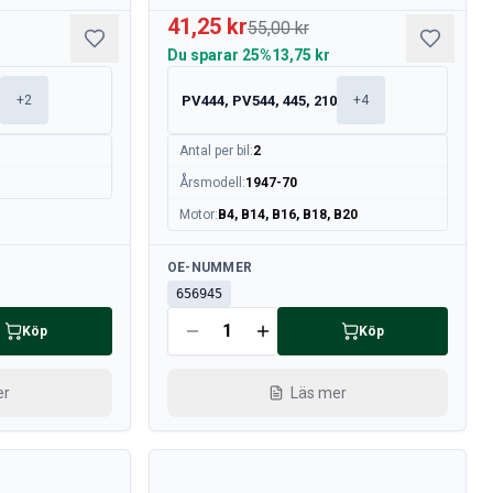
41,25 kr
55,00 kr
Du sparar
25%
13,75 kr
0
PV444, PV544, 445, 210
+
2
+
4
Antal per bil
:
2
Årsmodell
:
1947-70
Motor
:
B4, B14, B16, B18, B20
Tillgänglig
OE-NUMMER
656945
Köp
Köp
er
Läs mer