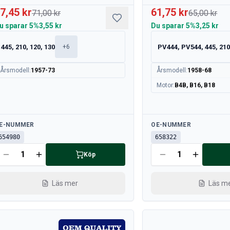
7,45 kr
61,75 kr
71,00 kr
65,00 kr
u sparar
5%
3,55 kr
Du sparar
5%
3,25 kr
445, 210, 120, 130
PV444, PV544, 445, 21
+
6
Årsmodell
:
1957-73
Årsmodell
:
1958-68
Motor
:
B4B, B16, B18
llgänglig
Tillgänglig
E-NUMMER
OE-NUMMER
654980
658322
Köp
Läs mer
Läs m