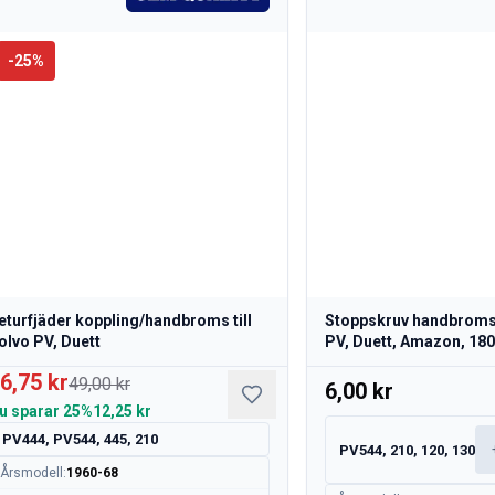
-
25
%
eturfjäder koppling/handbroms till
Stoppskruv handbromsö
olvo PV, Duett
PV, Duett, Amazon, 18
6,75 kr
49,00 kr
6,00 kr
u sparar
25%
12,25 kr
PV444, PV544, 445, 210
PV544, 210, 120, 130
Årsmodell
:
1960-68