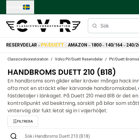
Skip to main content
Svenska
RESERVDELAR
PV/DUETT
AMAZON
1800
140/164
240/2
Reservdelar
Classicvolvorestoration
Volvo PV/Duett Reservdelar
PV/Duett Broms
Bromsar
HANDBROMS DUETT 210 (B18)
Tändsystem
Bränslefilter
En handbroms som glider eller kräver många hack inn
Fälgar
ofta mot en sträckt eller kärvande handbromskabel, e
Volvo PV/Duett Reservdelar
fästdetaljer i länkaget. På Duett 210 med B18 är det
PV/Duett Bromssystem
kontrollpunkt vid besiktning, särskilt på bilar som stått 
PV/Duett Bränsle/avgassystem
vinterväg där fukt letat sig in i vajerhöljet.
PV/Duett Elsystem
FILTRERA
PV/Duett Framvagn
PV/Duett Inredning
PV/Duett Karosseri