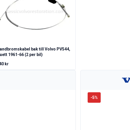
andbromskabel bak till Volvo PV544,
uett 1961-66 (2 per bil)
40 kr
-
5
%