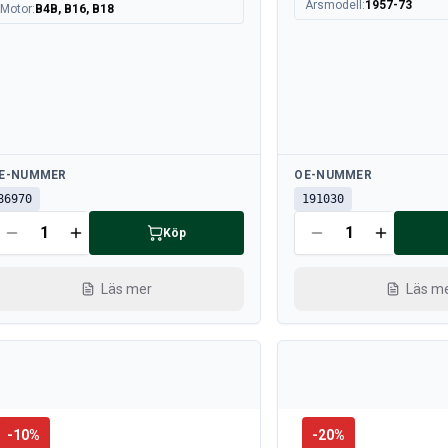
Årsmodell
:
1957-73
Motor
:
B4B, B16, B18
llgänglig
Tillgänglig
E-NUMMER
OE-NUMMER
86970
191030
Köp
Läs mer
Läs m
-
10
%
-
20
%