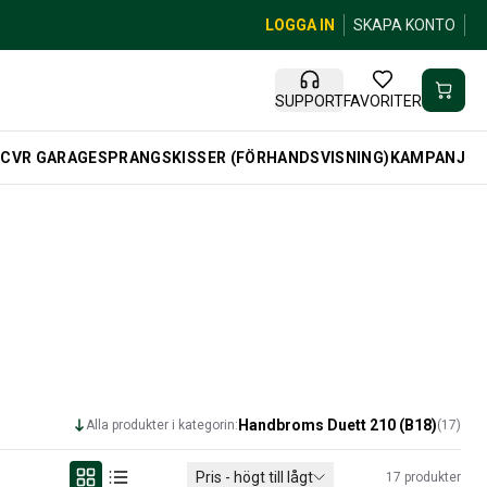
LOGGA IN
SKAPA KONTO
SUPPORT
FAVORITER
R
CVR GARAGE
SPRANGSKISSER (FÖRHANDSVISNING)
KAMPANJ
Handbroms Duett 210 (B18)
Alla produkter i kategorin:
(
17
)
Pris - högt till lågt
17
produkter