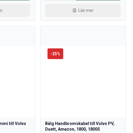
er
Läs mer
-
25
%
mi till Volvo
Bälg Handbromskabel till Volvo PV,
Duett, Amazon, 1800, 1800S