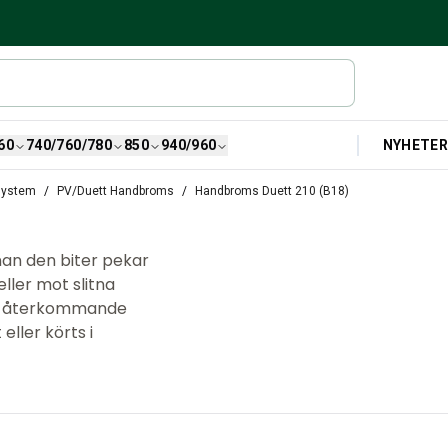
NYHETE
60
740/760/780
850
940/960
system
PV/Duett Handbroms
Handbroms Duett 210 (B18)
an den biter pekar
ller mot slitna
 en återkommande
eller körts i