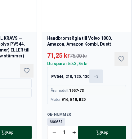
L KRÄVS —
Handbromsögla till Volvo 1800,
Volvo PV544,
Amazon, Amazon Kombi, Duett
er) ELLER till
71,25 kr
75,00 kr
aw stämmer)
Du sparar
5%
3,75 kr
PV544, 210, 120, 130
+
3
Årsmodell
:
1957-73
Motor
:
B16, B18, B20
Tillgänglig
OE-NUMMER
660651
Köp
Köp