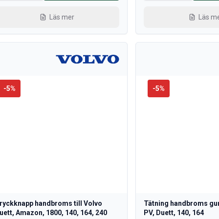
Läs mer
Läs m
-
5
%
-
5
%
ryckknapp handbroms till Volvo
Tätning handbroms gum
uett, Amazon, 1800, 140, 164, 240
PV, Duett, 140, 164