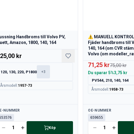
ussning Handbroms till Volvo PV,
⚠️ MANUELL KONTROL
uett, Amazon, 1800, 140, 164
Fjäder handbroms till 
140, 164 (om CVR stämm
Volvo (om modeller_r
25,00 kr
71,25 kr
75,00 kr
120, 130, 220, P1800
+
3
Du sparar
5%
3,75 kr
PV544, 210, 140, 164
Årsmodell
:
1957-73
Årsmodell
:
1958-73
llgänglig
Tillgänglig
E-NUMMER
OE-NUMMER
653576
659655
Köp