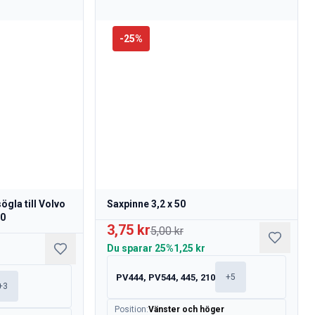
-
25
%
gla till Volvo
Saxpinne 3,2 x 50
00
3,75 kr
5,00 kr
Du sparar
25%
1,25 kr
PV444, PV544, 445, 210
+
5
+
3
Position
:
Vänster och höger