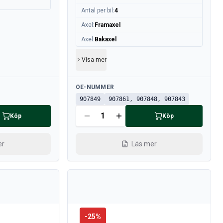
Antal per bil
:
4
Axel
:
Framaxel
Axel
:
Bakaxel
Visa mer
Tillgänglig
OE-NUMMER
907849
907861, 907848, 907843
Köp
Köp
er
Läs mer
-
25
%