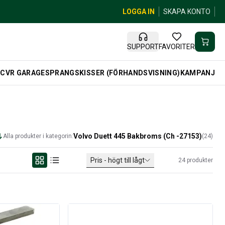
LOGGA IN
SKAPA KONTO
SUPPORT
FAVORITER
R
CVR GARAGE
SPRANGSKISSER (FÖRHANDSVISNING)
KAMPANJ
Volvo Duett 445 Bakbroms (Ch -27153)
Alla produkter i kategorin:
(
24
)
Pris - högt till lågt
24
produkter