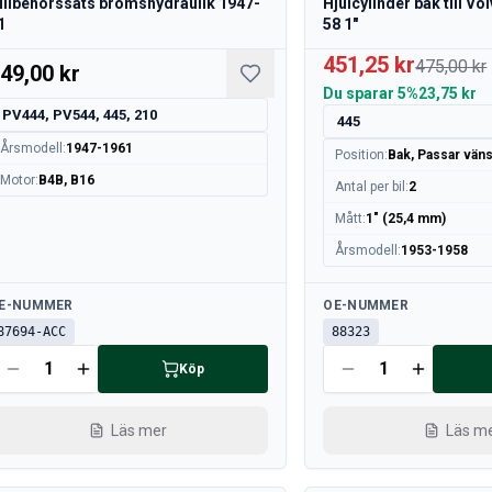
illbehörssats bromshydraulik 1947-
Hjulcylinder bak till Vo
1
58 1"
451,25 kr
475,00 kr
49,00 kr
Du sparar
5%
23,75 kr
PV444, PV544, 445, 210
445
Årsmodell
:
1947-1961
Position
:
Bak, Passar vän
Motor
:
B4B, B16
Antal per bil
:
2
Mått
:
1" (25,4 mm)
Årsmodell
:
1953-1958
llgänglig
Tillgänglig
E-NUMMER
OE-NUMMER
87694-ACC
88323
Köp
Läs mer
Läs m