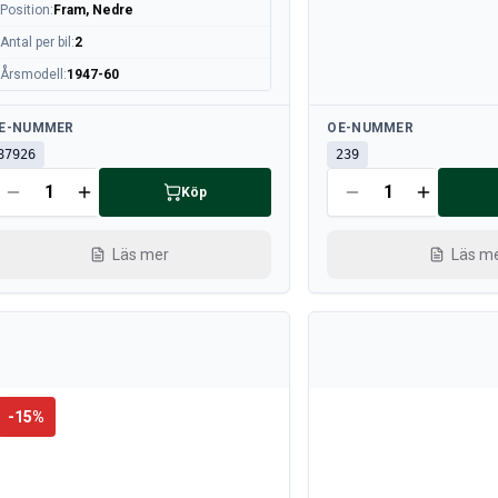
Position
:
Fram, Nedre
Antal per bil
:
2
Årsmodell
:
1947-60
llgänglig
Tillgänglig
E-NUMMER
OE-NUMMER
87926
239
Köp
Läs mer
Läs m
-
15
%