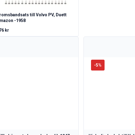
romsbandsats till Volvo PV, Duett
mazon -1958
76 kr
-
5
%