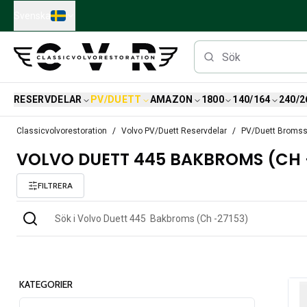
Skip to main content
Svenska
RESERVDELAR
PV/DUETT
AMAZON
1800
140/164
240/2
Reservdelar
Classicvolvorestoration
Volvo PV/Duett Reservdelar
PV/Duett Broms
Bromsar
VOLVO DUETT 445 BAKBROMS (CH 
Tändsystem
Bränslefilter
FILTRERA
Fälgar
Volvo PV/Duett Reservdelar
PV/Duett Bromssystem
PV/Duett Bränsle/avgassystem
PV/Duett Elsystem
PV/Duett Framvagn
KATEGORIER
PV/Duett Inredning
PV/Duett Karosseri