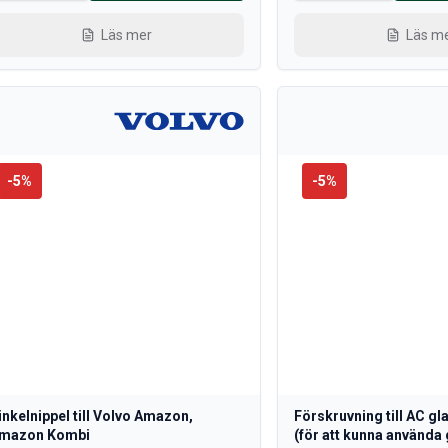
Läs mer
Läs m
-
5
%
-
5
%
inkelnippel till Volvo Amazon,
Förskruvning till AC g
mazon Kombi
(för att kunna använd