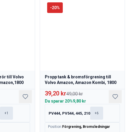
-
20
%
ör till Volvo
Propp tank & bromsförgrening till
Amazon,1800
Volvo Amazon, Amazon Kombi, 1800
39,20 kr
49,00 kr
Du sparar
20%
9,80 kr
0
PV444, PV544, 445, 210
+
1
+
6
Position
:
Förgrening, Bromsledningar