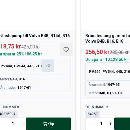
ränslepump till Volvo B4B, B14A, B16
Bränsleslang gummi tank
Volvo B4B, B16, B18
18,75 kr
425,00 kr
256,50 kr
285,00 kr
u sparar
25%
106,25 kr
Du sparar
10%
28,50 kr
PV444, PV544, 445, 210
+
2
PV444, PV544, 445, 21
Motor
:
B4B, B16
Årsmodell
:
1947-65
Årsmodell
:
1947-61
Motor
:
B4B, B16, B18
llgänglig
Tillgänglig
E-NUMMER
OE-NUMMER
403269-A
64757
Köp