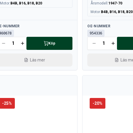
Motor
:
B4B, B16, B18, B20
Årsmodell
:
1947-70
Motor
:
B4B, B16, B18, B20
llgänglig
Tillgänglig
E-NUMMER
OE-NUMMER
460678
954336
Köp
Läs mer
Läs m
-
25
%
-
20
%