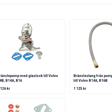
ränslepump med glaslock till Volvo
Bränsleslang från pump
4B, B14A, B16
till Volvo B14A, B16B
 126 kr
1 125 kr