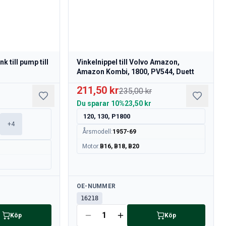
 till pump till
Vinkelnippel till Volvo Amazon,
Amazon Kombi, 1800, PV544, Duett
211,50 kr
235,00 kr
Du sparar
10%
23,50 kr
120, 130, P1800
0
+
4
Årsmodell
:
1957-69
Motor
:
B16, B18, B20
Tillgänglig
OE-NUMMER
16218
Köp
Köp