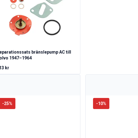
eparationssats bränslepump AC till
olvo 1947–1964
13 kr
-
25
%
-
10
%