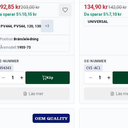
92,85 kr
134,90 kr
203,00 kr
142,00 kr
u sparar
5%
10,15 kr
Du sparar
5%
7,10 kr
UNIVERSAL
PV444, PV544, 120, 130
+
3
Position
:
Bränsleledning
Årsmodell
:
1955-73
llgänglig
Tillgänglig
E-NUMMER
OE-NUMMER
954343
CVI-AC1
Köp
Läs mer
Läs m