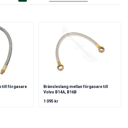
 till förgasare
Bränsleslang mellan förgasare till
Volvo B14A, B16B
1 095 kr