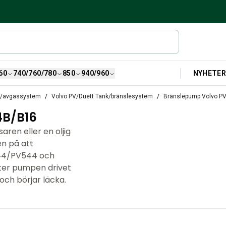
NYHETE
60
740/760/780
850
940/960
e/avgassystem
Volvo PV/Duett Tank/bränslesystem
Bränslepump Volvo P
B/B16
ren eller en oljig
n på att
444/PV544 och
tter pumpen drivet
ch börjar läcka.