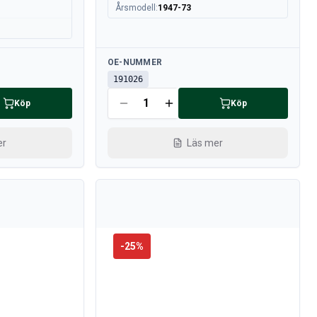
Årsmodell
:
1947-73
Tillgänglig
OE-NUMMER
191026
Köp
Köp
er
Läs mer
-
25
%