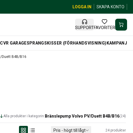
LOGGA IN
SKAPA KONTO
SUPPORT
FAVORITER
R
CVR GARAGE
SPRANGSKISSER (FÖRHANDSVISNING)
KAMPANJ
V/Duett B4B/B16
Bränslepump Volvo PV/Duett B4B/B16
Alla produkter i kategorin:
(
24
)
Pris - högt till lågt
24
produkter