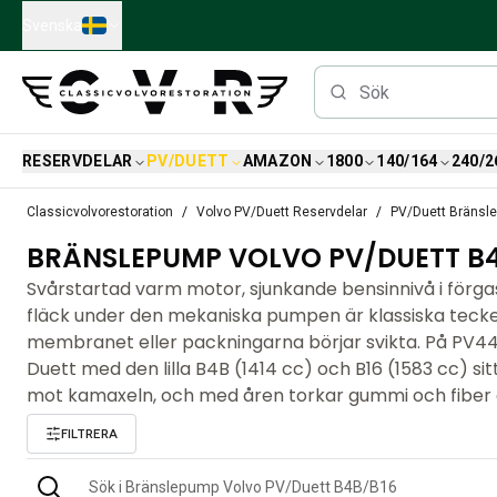
Skip to main content
Svenska
RESERVDELAR
PV/DUETT
AMAZON
1800
140/164
240/2
Reservdelar
Classicvolvorestoration
Volvo PV/Duett Reservdelar
PV/Duett Bränsl
Bromsar
BRÄNSLEPUMP VOLVO PV/DUETT B4
Tändsystem
Bränslefilter
Svårstartad varm motor, sjunkande bensinnivå i förgasa
Fälgar
fläck under den mekaniska pumpen är klassiska tecke
Volvo PV/Duett Reservdelar
membranet eller packningarna börjar svikta. På PV
PV/Duett Bromssystem
Duett med den lilla B4B (1414 cc) och B16 (1583 cc) si
PV/Duett Bränsle/avgassystem
mot kamaxeln, och med åren torkar gummi och fiber o
PV/Duett Elsystem
FILTRERA
PV/Duett Framvagn
PV/Duett Inredning
PV/Duett Karosseri