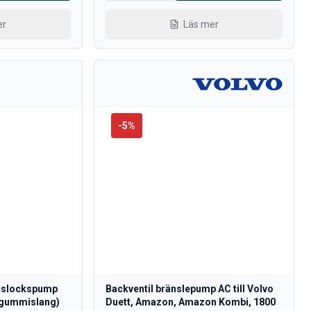
er
Läs mer
-
5
%
laslockspump
Backventil bränslepump AC till Volvo
a gummislang)
Duett, Amazon, Amazon Kombi, 1800