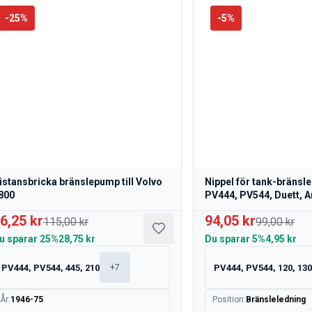
-
25
%
-
5
%
istansbricka bränslepump till Volvo
Nippel för tank-bränsler
800
PV444, PV544, Duett, 
6,25 kr
94,05 kr
115,00 kr
99,00 kr
u sparar
25%
28,75 kr
Du sparar
5%
4,95 kr
PV444, PV544, 445, 210
PV444, PV544, 120, 13
+
7
År
:
1946-75
Position
:
Bränsleledning