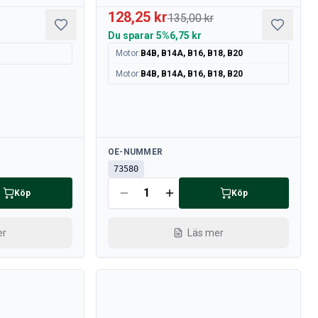
128,25 kr
135,00 kr
Du sparar
5%
6,75 kr
Motor
:
B4B, B14A, B16, B18, B20
Motor
:
B4B, B14A, B16, B18, B20
Tillgänglig
OE-NUMMER
73580
Köp
Köp
er
Läs mer