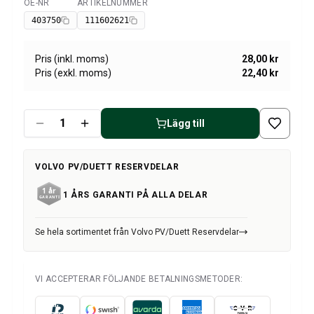
Volvo Amazon Kraftöverföring/bakaxel
OE-NR
ARTIKELNUMMER
Tillgänglig
Övrigt Volvo Amazon
403750
111602621
Volvo Amazon Däck/Fälg/Navkapslar
Volvo 1800 Reservdelar
Pris (inkl. moms)
28,00 kr
Volvo 1800 Bromssystem
Pris (exkl. moms)
22,40 kr
Volvo 1800 Bränsle/avgassystem
Volvo 1800 Karosseri
Volvo 1800 Kylsystem
Lägg till
Volvo 1800 Motorreglage
Volvo 1800 Motordelar
VOLVO PV/DUETT RESERVDELAR
Volvo 1800 Elsystem
Volvo 1800 Framvagn
1 ÅRS GARANTI PÅ ALLA DELAR
Volvo 1800 Kraftöverföring/bakaxel
Volvo 1800 Inredning
Se hela sortimentet från Volvo PV/Duett Reservdelar
Värme/Friskluftsanläggning Volvo 1800 (1961-73)
Volvo 1800 Däck/Fälg
Övrigt Volvo 1800
VI ACCEPTERAR FÖLJANDE BETALNINGSMETODER:
Volvo 140/164 Reservdelar
Volvo 140/164 Karosseri