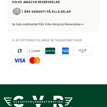
Volvo 140/164 Bromssystem
VOLVO AMAZON RESERVDELAR
vanligtvis Interface-material, vilket ger bättre hållbarhet och
Volvo 140/164 Kylsystem
tätningsegenskaper jämfört med enklare
1 ÅRS GARANTI PÅ ALLA DELAR
Volvo 140/164 Elsystem
papperspackningar som ofta förekommer på marknaden.
Volvo 140/164 Motorreglage
Passar följande motorer
Se hela sortimentet från Volvo Amazon Reservdelar
Volvo 140/164 Motordelar
Volvo B4B
Volvo 140/164 Framvagn
Volvo B14A
Volvo 140/164 Bränsle/avgassystem
VI ACCEPTERAR FÖLJANDE BETALNINGSMETODER:
Volvo B16
Volvo 140/164 Värme/Friskluft
Volvo 140/164 Inredning
Produktinformation
Volvo 140/164 Kraftöverföring/bakaxel
OE-nummer: 403161
Övrigt Volvo 140/164
Användning: Packning termostat
Volvo 140/164 Däck/Fälg/Navkapslar
Material: Kompositmaterial / Interface
Volvo 240/Volvo 260 Reservdelar
Tillverkningsland: Sverige
Volvo 240/260 Bromssystem
Tillverkare: CVR
Volvo 240/260 Bränsle/avgassystem
Volvo 240/260 Elsystem
Fördelar
Volvo 240/260 Framvagn
Tillverkad av slitstarkt kompositmaterial för förbättrad
tätning
Volvo 240/260 Inredning
Volvo 240/260 Däck/fälg
Bättre hållbarhet jämfört med traditionella