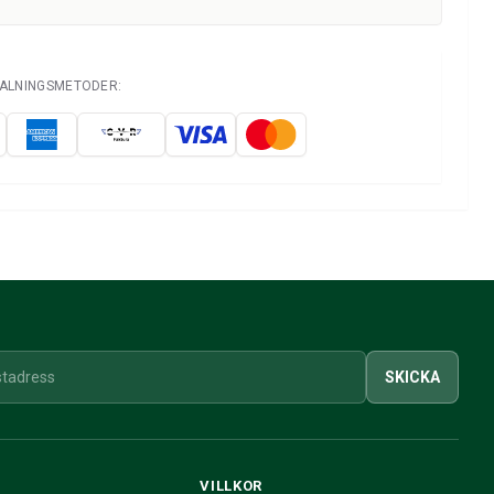
TALNINGSMETODER:
SKICKA
VILLKOR