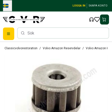
Skip to main content
LOGGA IN
SKAPA KONTO
Reservdelar
Classicvolvorestoration
Volvo Amazon Reservdelar
Volvo Amazon Kraf
Bromsar
Tändsystem
Bränslefilter
Fälgar
Volvo PV/Duett Reservdelar
PV/Duett Bromssystem
PV/Duett Bränsle/avgassystem
PV/Duett Elsystem
PV/Duett Framvagn
PV/Duett Inredning
PV/Duett Karosseri