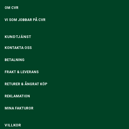
Volvo 740/760/780 Karosseri
Volvo 740/760/780 Inredning
OM CVR
Volvo 740/760/780 Framvagn
VI SOM JOBBAR PÅ CVR
Volvo 850 Reservdelar
Volvo 850 Bromssystem
Volvo 850 Däck/navkapslar
KUNDTJÄNST
Volvo 850 Karosseri
KONTAKTA OSS
Volvo 850 Bränsle/avgassystem
Volvo 850 Inredning
BETALNING
Volvo 850 Kraftöverföring
Volvo 850 Kylsystem
FRAKT & LEVERANS
Volvo 850 Motordelar
Volvo 850 Elsystem
RETURER & ÅNGRAT KÖP
Volvo 850 Värmeanläggning
REKLAMATION
Volvo 850 Styrning/fjädring/upphängning
Övrigt Volvo 850
MINA FAKTUROR
Volvo 940/960 Reservdelar
Bromssystem
Elsystem
VILLKOR