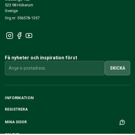
523 98 Hökerum
Sverige
Org.nr: 556578-1357
Få nyheter och inspiration först
SKICKA
INFORMATION
REGISTRERA
MINA SIDOR
OM CVR