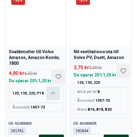
-
20
%
-
25
%
Snabbmutter till Volvo
Nit ventilationsruta till
Amazon, Amazon Kombi,
Volvo PV, Duett, Amazon
1800
3,75 kr
5,00 kr
4,80 kr
6,00 kr
Du sparar
25%
1,25 kr
Du sparar
20%
1,20 kr
120, 130, 220
Antal per bil
:
8
120, 130, 220, P1800
+
1
Årsmodell
:
1957-70
Årsmodell
:
1957-73
Motor
:
B16, B18, B20
Tillgänglig
Tillgänglig
OE-NUMMER
OE-NUMMER
191761
191644