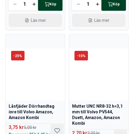
Köp
Köp
Läs mer
Läs mer
-
25
%
-
10
%
Låsfjäder Dörrhandtag
Mutter UNC NR8-32 h=3,1
inre till Volvo Amazon,
mm till Volvo PV544,
Amazon Kombi
Duett, Amazon, Amazon
Kombi
3,75 kr
5,00 kr
2,70 kr
3,00 kr