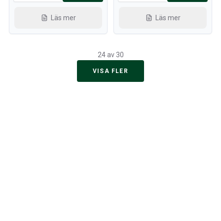
Läs mer
Läs mer
24 av 30
VISA FLER