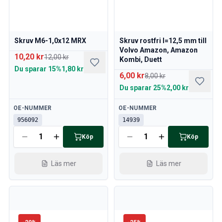
Skruv M6-1,0x12 MRX
Skruv rostfri l=12,5 mm till
Volvo Amazon, Amazon
10,20 kr
12,00 kr
Kombi, Duett
Du sparar
15%
1,80 kr
6,00 kr
8,00 kr
Du sparar
25%
2,00 kr
Tillgänglig
Tillgänglig
OE-NUMMER
OE-NUMMER
956092
14939
Köp
Köp
Läs mer
Läs mer