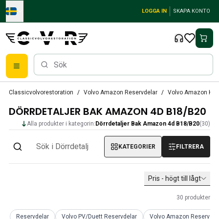
Skip to main content
LOGGA IN
SKAPA KONTO
Reservdelar
Classicvolvorestoration
Volvo Amazon Reservdelar
Volvo Amazon Kar
Bromsar
DÖRRDETALJER BAK AMAZON 4D B18/B20
Tändsystem
Bränslefilter
Alla produkter i kategorin:
Dörrdetaljer Bak Amazon 4d B18/B20
(
30
)
Fälgar
Volvo PV/Duett Reservdelar
KATEGORIER
FILTRERA
PV/Duett Bromssystem
PV/Duett Bränsle/avgassystem
Pris - högt till lågt
PV/Duett Elsystem
PV/Duett Framvagn
30
produkter
PV/Duett Inredning
PV/Duett Karosseri
Reservdelar
Volvo PV/Duett Reservdelar
Volvo Amazon Reservdel