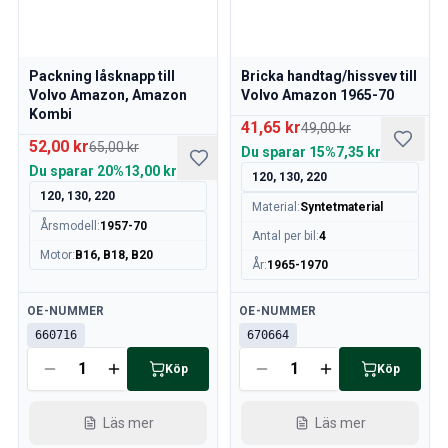
Volvo 240/260 Motordelar
Volvo 240/260 Karosseri
Volvo 240/260 Värme/friskluft
Packning låsknapp till
Bricka handtag/hissvev till
Volvo 240/260 Motorreglage
Volvo Amazon, Amazon
Volvo Amazon 1965-70
Volvo 240/260 Kylsystem
Kombi
41,65 kr
49,00 kr
Volvo 240/260 Kraftöverföring/bakaxel
52,00 kr
65,00 kr
Du sparar
15%
7,35 kr
Övrigt Volvo 240/260
Du sparar
20%
13,00 kr
120, 130, 220
Volvo 740/760/780 Reservdelar
120, 130, 220
Volvo 740/760/780 Bromssystem
Material
:
Syntetmaterial
Årsmodell
:
1957-70
Volvo 700 Bränsle/avgassystem
Antal per bil
:
4
Volvo 740/760/780 Kraftöverföring/bakaxel
Motor
:
B16, B18, B20
År
:
1965-1970
Volvo 700 Kylsystem
Övrigt Volvo 740/760/780
Tillgänglig
Tillgänglig
OE-NUMMER
OE-NUMMER
Volvo 740/760/780 Elsystem
660716
670664
Volvo 740/760/780 Motorreglage
Köp
Köp
Volvo 700 Värme-/Friskluftsanläggning
Volvo 700 Däck/fälg/navkapslar
Läs mer
Läs mer
Volvo 700 Motordelar