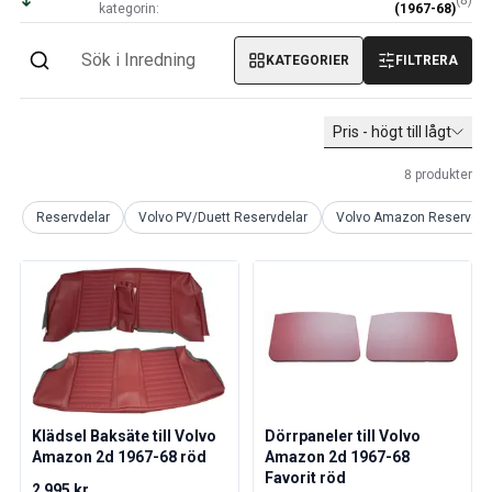
(
8
)
kategorin:
(1967-68)
PV/Duett Kraftöverföring/bakaxel
PV/Duett Kylsystem
KATEGORIER
FILTRERA
PV/Duett Motordelar
Övrigt PV/Duett
PV/Duett Motorreglage
Pris - högt till lågt
PV/Duett Värme/friskluft
PV/Duett Däck/fälg/navkapslar
8
produkter
Volvo Amazon Reservdelar
Reservdelar
Volvo PV/Duett Reservdelar
Volvo Amazon Reservdel
Volvo Amazon Karosseri
Volvo Amazon Bromssystem
Volvo Amazon Kylsystem
Volvo Amazon Elsystem
Volvo Amazon Motordelar
Volvo Amzon Motorreglage
Volvo Amazon Bränsle/avgassystem
Volvo Amazon Framvagn
Klädsel Baksäte till Volvo
Dörrpaneler till Volvo
Volvo Amazon Inredning
Amazon 2d 1967-68 röd
Amazon 2d 1967-68
Volvo Amazon Värme/friskluft
Favorit röd
2 995 kr