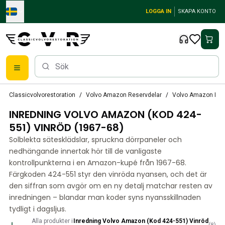
Skip to main content
LOGGA IN
SKAPA KONTO
Reservdelar
Classicvolvorestoration
Volvo Amazon Reservdelar
Volvo Amazon Inr
Bromsar
INREDNING VOLVO AMAZON (KOD 424-
Tändsystem
Bränslefilter
551) VINRÖD (1967-68)
Fälgar
Solblekta sätesklädslar, spruckna dörrpaneler och
Volvo PV/Duett Reservdelar
nedhängande innertak hör till de vanligaste
PV/Duett Bromssystem
kontrollpunkterna i en Amazon-kupé från 1967-68.
PV/Duett Bränsle/avgassystem
Färgkoden 424-551 styr den vinröda nyansen, och det är
PV/Duett Elsystem
den siffran som avgör om en ny detalj matchar resten av
inredningen – blandar man koder syns nyansskillnaden
PV/Duett Framvagn
tydligt i dagsljus.
PV/Duett Inredning
PV/Duett Karosseri
Alla produkter i
Inredning Volvo Amazon (Kod 424-551) Vinröd