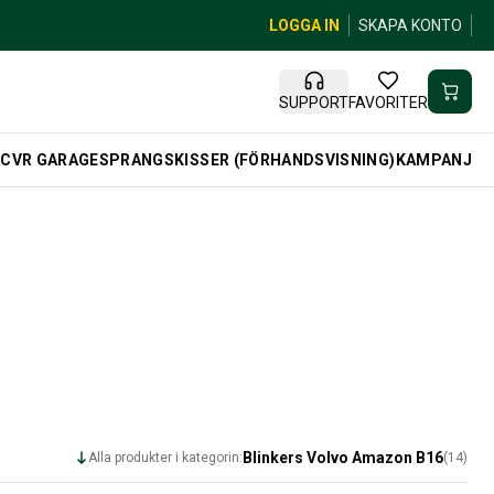
LOGGA IN
SKAPA KONTO
SUPPORT
FAVORITER
R
CVR GARAGE
SPRANGSKISSER (FÖRHANDSVISNING)
KAMPANJ
Blinkers Volvo Amazon B16
Alla produkter i kategorin:
(
14
)