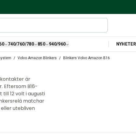
NYHETE
60
740/760/780
850
940/960
system
Volvo Amazon Blinkers
Blinkers Volvo Amazon B16
 kontakter är
. Eftersom B16-
ll 12 volt i augusti
linkersrelä matchar
 eller utebliven