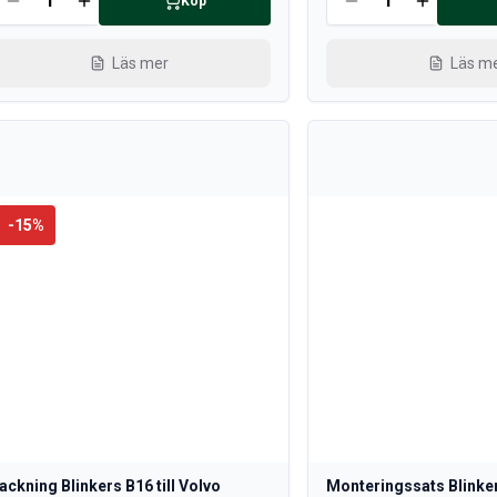
Köp
Läs mer
Läs m
-
15
%
ackning Blinkers B16 till Volvo
Monteringssats Blinke