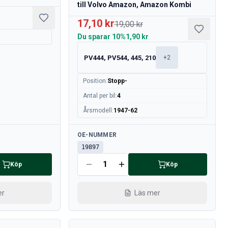
till Volvo Amazon, Amazon Kombi
17,10 kr
19,00 kr
Du sparar
10%
1,90 kr
PV444, PV544, 445, 210
+
2
Position
:
Stopp-
Antal per bil
:
4
Årsmodell
:
1947-62
Tillgänglig
OE-NUMMER
19897
Köp
Köp
er
Läs mer