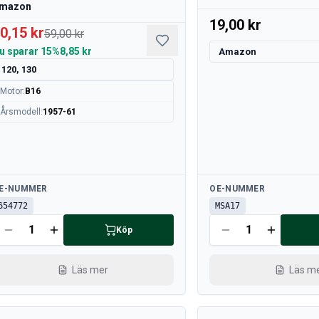
mazon
19,00 kr
0,15 kr
59,00 kr
u sparar
15%
8,85 kr
Amazon
120, 130
Motor
:
B16
Årsmodell
:
1957-61
llgänglig
Tillgänglig
E-NUMMER
OE-NUMMER
654772
MSA17
Köp
Läs mer
Läs m