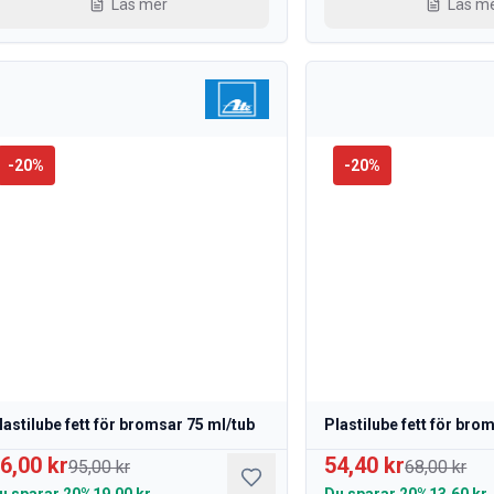
Läs mer
Läs m
-
20
%
-
20
%
lastilube fett för bromsar 75 ml/tub
Plastilube fett för bro
6,00 kr
54,40 kr
95,00 kr
68,00 kr