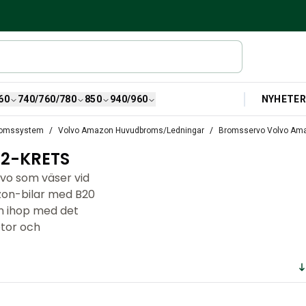
NYHETE
60
740/760/780
850
940/960
romssystem
Volvo Amazon Huvudbroms/Ledningar
Bromsservo Volvo Ama
2-KRETS
rvo som väser vid
zon-bilar med B20
n ihop med det
otor och