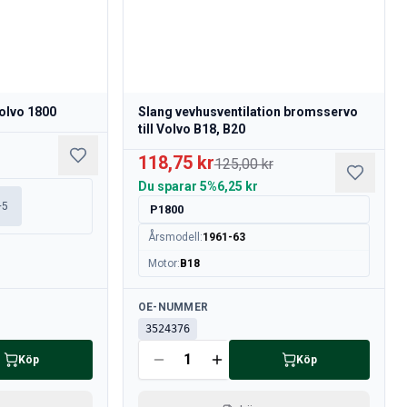
Volvo 1800
Slang vevhusventilation bromsservo
till Volvo B18, B20
118,75 kr
125,00 kr
Du sparar
5%
6,25 kr
+
5
P1800
Årsmodell
:
1961-63
Motor
:
B18
Tillgänglig
OE-NUMMER
3524376
Köp
Köp