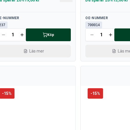
u sparar
20%
19,00 kr
Du sparar
20%
13,60 kr
llgänglig
Tillgänglig
E-NUMMER
OE-NUMMER
237
700014
Köp
Läs mer
Läs m
-
15
%
-
15
%