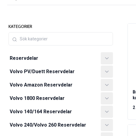
PV/Duett Kraftöverföring/bakaxel
PV/Duett Kylsystem
PV/Duett Motordelar
KATEGORIER
Övrigt PV/Duett
PV/Duett Motorreglage
PV/Duett Värme/friskluft
PV/Duett Däck/fälg/navkapslar
Volvo Amazon Reservdelar
Reservdelar
Volvo Amazon Karosseri
Volvo Amazon Bromssystem
Volvo PV/Duett Reservdelar
Volvo Amazon Kylsystem
Volvo Amazon Reservdelar
Volvo Amazon Elsystem
B
Volvo Amazon Motordelar
Volvo 1800 Reservdelar
k
Volvo Amzon Motorreglage
Volvo Amazon Bränsle/avgassystem
2
Volvo 140/164 Reservdelar
Volvo Amazon Framvagn
Volvo Amazon Inredning
Volvo 240/Volvo 260 Reservdelar
Volvo Amazon Värme/friskluft