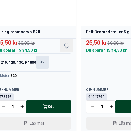
-ring bromservo B20
Fett Bromsdetaljer 5 g
5,50 kr
25,50 kr
30,00 kr
30,00 kr
u sparar
15%
4,50 kr
Du sparar
15%
4,50 kr
210, 120, 130, P1800
+
2
Motor
:
B20
llgänglig
Tillgänglig
E-NUMMER
OE-NUMMER
678440
64947011
Köp
Läs mer
Läs m