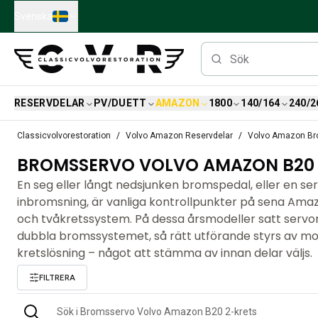
Skip to main content
Svenska
RESERVDELAR
PV/DUETT
AMAZON
1800
140/164
240/2
Reservdelar
Classicvolvorestoration
Volvo Amazon Reservdelar
Volvo Amazon B
Bromsar
BROMSSERVO VOLVO AMAZON B20 
Tändsystem
Bränslefilter
En seg eller långt nedsjunken bromspedal, eller en se
Fälgar
inbromsning, är vanliga kontrollpunkter på sena Ama
Volvo PV/Duett Reservdelar
och tvåkretssystem. På dessa årsmodeller satt servo
PV/Duett Bromssystem
dubbla bromssystemet, så rätt utförande styrs av m
PV/Duett Bränsle/avgassystem
kretslösning – något att stämma av innan delar väljs.
PV/Duett Elsystem
FILTRERA
PV/Duett Framvagn
PV/Duett Inredning
PV/Duett Karosseri