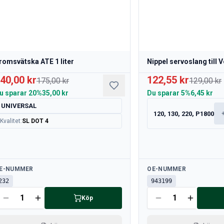
romsvätska ATE 1 liter
Nippel servoslang till 
40,00 kr
122,55 kr
175,00 kr
129,00 kr
u sparar
20%
35,00 kr
Du sparar
5%
6,45 kr
UNIVERSAL
120, 130, 220, P1800
Kvalitet
:
SL DOT 4
llgänglig
Tillgänglig
E-NUMMER
OE-NUMMER
232
943199
Köp