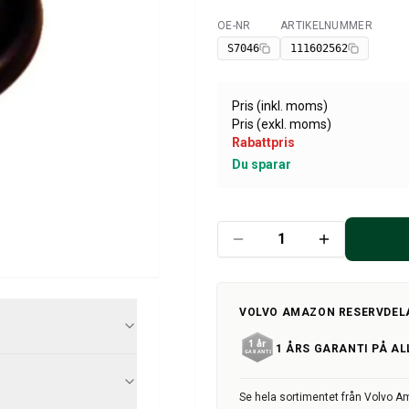
OE-NR
ARTIKELNUMMER
Tillgänglig
S7046
111602562
Pris (inkl. moms)
Pris (exkl. moms)
Rabattpris
Du sparar
VOLVO AMAZON RESERVDEL
1 ÅRS GARANTI PÅ AL
Se hela sortimentet från Volvo 