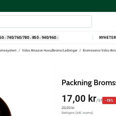
NYHETE
60
740/760/780
850
940/960
romssystem
Volvo Amazon Huvudbroms/Ledningar
Bromsservo Volvo Ama
Packning Bromss
17,00 kr
/
st
-
15
%
20,00 kr
Nettopris (inkl. moms)