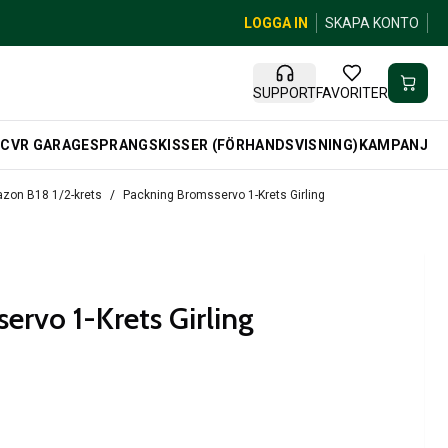
LOGGA IN
SKAPA KONTO
SUPPORT
FAVORITER
R
CVR GARAGE
SPRANGSKISSER (FÖRHANDSVISNING)
KAMPANJ
zon B18 1/2-krets
Packning Bromsservo 1-Krets Girling
ervo 1-Krets Girling