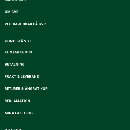
Volvo 740/760/780 Karosseri
Volvo 740/760/780 Inredning
OM CVR
Volvo 740/760/780 Framvagn
Volvo 850 Reservdelar
VI SOM JOBBAR PÅ CVR
Volvo 850 Bromssystem
Volvo 850 Däck/navkapslar
KUNDTJÄNST
Volvo 850 Karosseri
Volvo 850 Bränsle/avgassystem
KONTAKTA OSS
Volvo 850 Inredning
Volvo 850 Kraftöverföring
BETALNING
Volvo 850 Kylsystem
Volvo 850 Motordelar
FRAKT & LEVERANS
Volvo 850 Elsystem
RETURER & ÅNGRAT KÖP
Volvo 850 Värmeanläggning
Volvo 850 Styrning/fjädring/upphängning
REKLAMATION
Övrigt Volvo 850
Volvo 940/960 Reservdelar
MINA FAKTUROR
Bromssystem
Elsystem