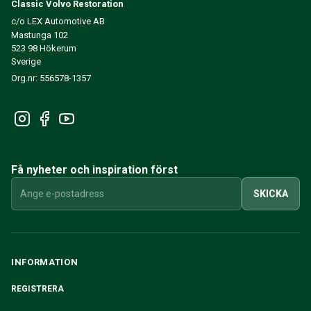
Classic Volvo Restoration
Volvo 240/260 Motordelar
c/o LEX Automotive AB
Volvo 240/260 Karosseri
Mastunga 102
Volvo 240/260 Värme/friskluft
523 98 Hökerum
Volvo 240/260 Motorreglage
Sverige
Volvo 240/260 Kylsystem
Org.nr: 556578-1357
Volvo 240/260 Kraftöverföring/bakaxel
Övrigt Volvo 240/260
Volvo 740/760/780 Reservdelar
Volvo 740/760/780 Bromssystem
Volvo 700 Bränsle/avgassystem
Få nyheter och inspiration först
Volvo 740/760/780 Kraftöverföring/bakaxel
SKICKA
Volvo 700 Kylsystem
Övrigt Volvo 740/760/780
Volvo 740/760/780 Elsystem
Volvo 740/760/780 Motorreglage
Volvo 700 Värme-/Friskluftsanläggning
INFORMATION
Volvo 700 Däck/fälg/navkapslar
REGISTRERA
Volvo 700 Motordelar