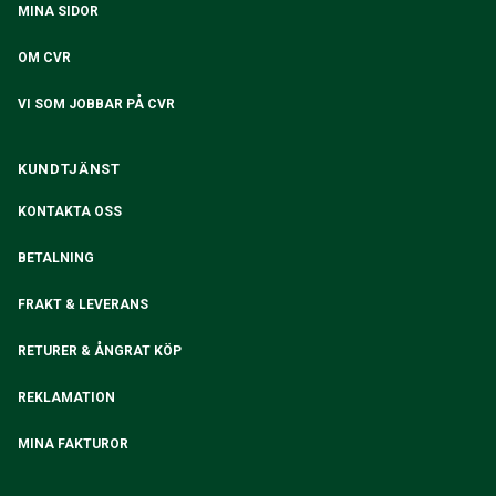
Volvo 740/760/780 Karosseri
MINA SIDOR
Volvo 740/760/780 Inredning
Volvo 740/760/780 Framvagn
OM CVR
Volvo 850 Reservdelar
VI SOM JOBBAR PÅ CVR
Volvo 850 Bromssystem
Volvo 850 Däck/navkapslar
Volvo 850 Karosseri
KUNDTJÄNST
Volvo 850 Bränsle/avgassystem
Volvo 850 Inredning
KONTAKTA OSS
Volvo 850 Kraftöverföring
BETALNING
Volvo 850 Kylsystem
Volvo 850 Motordelar
FRAKT & LEVERANS
Volvo 850 Elsystem
Volvo 850 Värmeanläggning
RETURER & ÅNGRAT KÖP
Volvo 850 Styrning/fjädring/upphängning
Övrigt Volvo 850
REKLAMATION
Volvo 940/960 Reservdelar
MINA FAKTUROR
Bromssystem
Elsystem