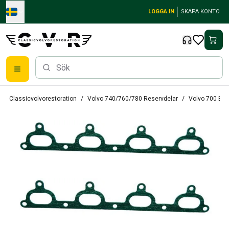
Skip to main content
LOGGA IN
SKAPA KONTO
Reservdelar
Classicvolvorestoration
Volvo 740/760/780 Reservdelar
Volvo 700 Br
Bromsar
Tändsystem
Bränslefilter
Fälgar
Volvo PV/Duett Reservdelar
PV/Duett Bromssystem
PV/Duett Bränsle/avgassystem
PV/Duett Elsystem
PV/Duett Framvagn
PV/Duett Inredning
PV/Duett Karosseri