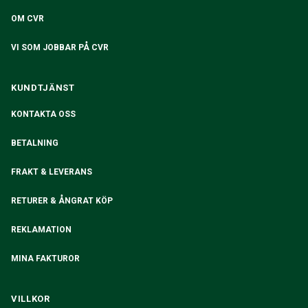
Volvo 740/760/780 Karosseri
Volvo 740/760/780 Inredning
OM CVR
Volvo 740/760/780 Framvagn
VI SOM JOBBAR PÅ CVR
Volvo 850 Reservdelar
Volvo 850 Bromssystem
Volvo 850 Däck/navkapslar
KUNDTJÄNST
Volvo 850 Karosseri
KONTAKTA OSS
Volvo 850 Bränsle/avgassystem
Volvo 850 Inredning
BETALNING
Volvo 850 Kraftöverföring
Volvo 850 Kylsystem
FRAKT & LEVERANS
Volvo 850 Motordelar
Volvo 850 Elsystem
RETURER & ÅNGRAT KÖP
Volvo 850 Värmeanläggning
REKLAMATION
Volvo 850 Styrning/fjädring/upphängning
Övrigt Volvo 850
MINA FAKTUROR
Volvo 940/960 Reservdelar
Bromssystem
Elsystem
VILLKOR