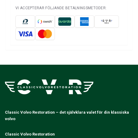
Volvo 140/164 Bromssystem
VI ACCEPTERAR FÖLJANDE BETALNINGSMETODER:
Volvo 140/164 Kylsystem
Volvo 140/164 Elsystem
Volvo 140/164 Motorreglage
Volvo 140/164 Motordelar
Volvo 140/164 Framvagn
Volvo 140/164 Bränsle/avgassystem
Volvo 140/164 Värme/Friskluft
Volvo 140/164 Inredning
Volvo 140/164 Kraftöverföring/bakaxel
Övrigt Volvo 140/164
Volvo 140/164 Däck/Fälg/Navkapslar
Volvo 240/Volvo 260 Reservdelar
Volvo 240/260 Bromssystem
Volvo 240/260 Bränsle/avgassystem
Classic Volvo Restoration – det självklara valet för din klassiska
Volvo 240/260 Elsystem
volvo
Volvo 240/260 Framvagn
Volvo 240/260 Inredning
Classic Volvo Restoration
Volvo 240/260 Däck/fälg