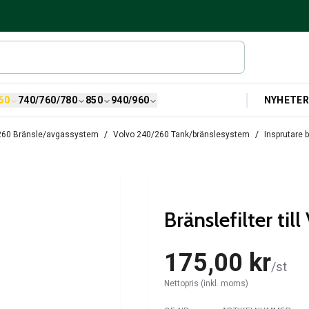
NYHETE
60
740/760/780
850
940/960
260 Bränsle/avgassystem
Volvo 240/260 Tank/bränslesystem
Insprutare 
Bränslefilter ti
175,00 kr
/
st
Nettopris (inkl. moms)