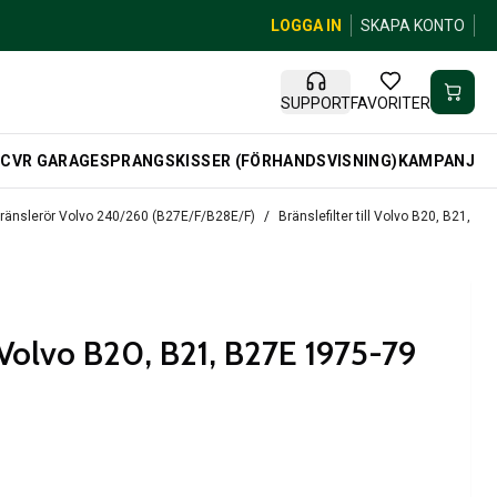
LOGGA IN
SKAPA KONTO
SUPPORT
FAVORITER
R
CVR GARAGE
SPRANGSKISSER (FÖRHANDSVISNING)
KAMPANJ
bränslerör Volvo 240/260 (B27E/F/B28E/F)
Bränslefilter till Volvo B20, B21, B
ll Volvo B20, B21, B27E 1975-79