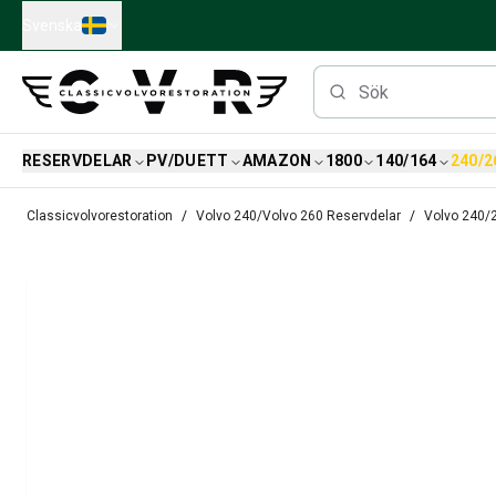
Skip to main content
Svenska
RESERVDELAR
PV/DUETT
AMAZON
1800
140/164
240/2
Reservdelar
Classicvolvorestoration
Volvo 240/Volvo 260 Reservdelar
Volvo 240/
Bromsar
Tändsystem
Bränslefilter
Fälgar
Volvo PV/Duett Reservdelar
PV/Duett Bromssystem
PV/Duett Bränsle/avgassystem
PV/Duett Elsystem
PV/Duett Framvagn
PV/Duett Inredning
PV/Duett Karosseri