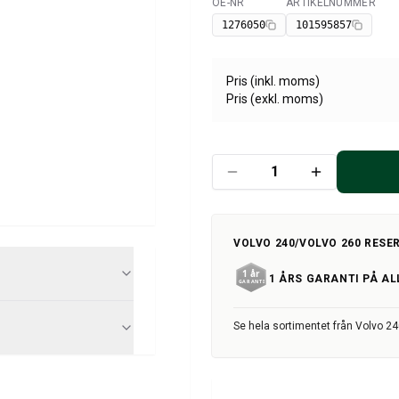
OE-NR
ARTIKELNUMMER
Tillgänglig
1276050
101595857
Pris (inkl. moms)
Pris (exkl. moms)
VOLVO 240/VOLVO 260 RESE
1 ÅRS GARANTI PÅ AL
Se hela sortimentet från Volvo 2