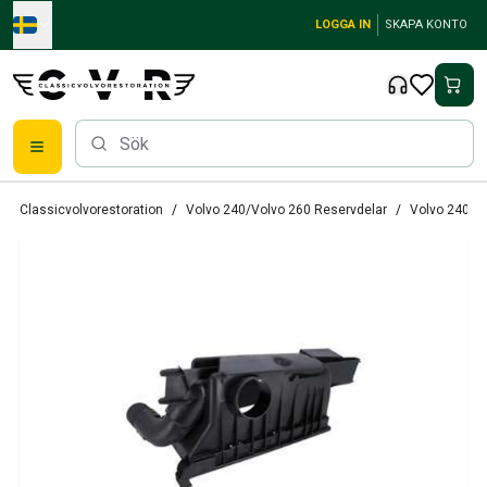
Skip to main content
LOGGA IN
SKAPA KONTO
Reservdelar
Classicvolvorestoration
Volvo 240/Volvo 260 Reservdelar
Volvo 240/2
Bromsar
Tändsystem
Bränslefilter
Fälgar
Volvo PV/Duett Reservdelar
PV/Duett Bromssystem
PV/Duett Bränsle/avgassystem
PV/Duett Elsystem
PV/Duett Framvagn
PV/Duett Inredning
PV/Duett Karosseri