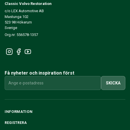
Classic Volvo Restoration
Volvo 240/260 Motordelar
c/o LEX Automotive AB
Volvo 240/260 Karosseri
Mastunga 102
Volvo 240/260 Värme/friskluft
523 98 Hökerum
Volvo 240/260 Motorreglage
Sverige
Volvo 240/260 Kylsystem
Org.nr: 556578-1357
Volvo 240/260 Kraftöverföring/bakaxel
Övrigt Volvo 240/260
Volvo 740/760/780 Reservdelar
Volvo 740/760/780 Bromssystem
Volvo 700 Bränsle/avgassystem
Få nyheter och inspiration först
Volvo 740/760/780 Kraftöverföring/bakaxel
Volvo 700 Kylsystem
SKICKA
Övrigt Volvo 740/760/780
Volvo 740/760/780 Elsystem
Volvo 740/760/780 Motorreglage
Volvo 700 Värme-/Friskluftsanläggning
INFORMATION
Volvo 700 Däck/fälg/navkapslar
Volvo 700 Motordelar
REGISTRERA