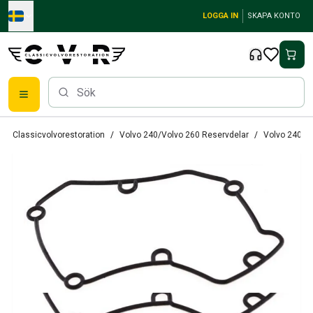
Skip to main content
LOGGA IN
SKAPA KONTO
Reservdelar
Classicvolvorestoration
Volvo 240/Volvo 260 Reservdelar
Volvo 240/2
Bromsar
Tändsystem
Bränslefilter
Fälgar
Volvo PV/Duett Reservdelar
PV/Duett Bromssystem
PV/Duett Bränsle/avgassystem
PV/Duett Elsystem
PV/Duett Framvagn
PV/Duett Inredning
PV/Duett Karosseri