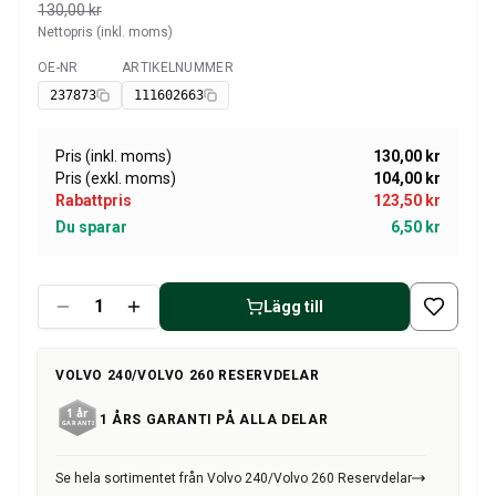
Volvo Amazon Kraftöverföring/bakaxel
130,00 kr
Övrigt Volvo Amazon
Nettopris (inkl. moms)
Volvo Amazon Däck/Fälg/Navkapslar
OE-NR
ARTIKELNUMMER
Tillgänglig
Volvo 1800 Reservdelar
237873
111602663
Volvo 1800 Bromssystem
Volvo 1800 Bränsle/avgassystem
Pris (inkl. moms)
130,00 kr
Volvo 1800 Karosseri
Pris (exkl. moms)
104,00 kr
Volvo 1800 Kylsystem
Rabattpris
123,50 kr
Volvo 1800 Motorreglage
Du sparar
6,50 kr
Volvo 1800 Motordelar
Volvo 1800 Elsystem
Volvo 1800 Framvagn
Lägg till
Volvo 1800 Kraftöverföring/bakaxel
Volvo 1800 Inredning
Värme/Friskluftsanläggning Volvo 1800 (1961-73)
VOLVO 240/VOLVO 260 RESERVDELAR
Volvo 1800 Däck/Fälg
1 ÅRS GARANTI PÅ ALLA DELAR
Övrigt Volvo 1800
Volvo 140/164 Reservdelar
Volvo 140/164 Karosseri
Se hela sortimentet från Volvo 240/Volvo 260 Reservdelar