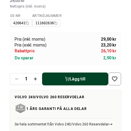
Volvo Amazon Kraftöverföring/bakaxel
29,00 kr
Nettopris (inkl. moms)
Övrigt Volvo Amazon
Volvo Amazon Däck/Fälg/Navkapslar
OE-NR
ARTIKELNUMMER
Tillgänglig
Volvo 1800 Reservdelar
420641
111602636
Volvo 1800 Bromssystem
Volvo 1800 Bränsle/avgassystem
Pris (inkl. moms)
29,00 kr
Volvo 1800 Karosseri
Pris (exkl. moms)
23,20 kr
Volvo 1800 Kylsystem
Rabattpris
26,10 kr
Volvo 1800 Motorreglage
Du sparar
2,90 kr
Volvo 1800 Motordelar
Volvo 1800 Elsystem
Volvo 1800 Framvagn
Lägg till
Volvo 1800 Kraftöverföring/bakaxel
Volvo 1800 Inredning
VOLVO 240/VOLVO 260 RESERVDELAR
Värme/Friskluftsanläggning Volvo 1800 (1961-73)
Volvo 1800 Däck/Fälg
1 ÅRS GARANTI PÅ ALLA DELAR
Övrigt Volvo 1800
Volvo 140/164 Reservdelar
Se hela sortimentet från Volvo 240/Volvo 260 Reservdelar
Volvo 140/164 Karosseri